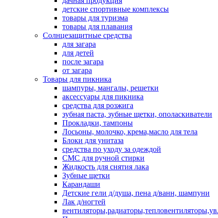
дачная продукция
детские спортивные комплексы
товары для туризма
товары для плавания
Солнцезащитные средства
для загара
для детей
после загара
от загара
Товары для пикника
шампуры, мангалы, решетки
аксессуары для пикника
средства для розжига
зубная паста, зубные щетки, ополаскиватели
Прокладки, тампоны
Лосьоны, молочко, крема,масло для тела
Блоки для унитаза
средства по уходу за одеждой
СМС для ручной стирки
Жидкость для снятия лака
Зубные щетки
Карандаши
Детские гели д/душа, пена д/ванн, шампуни
Лак д/ногтей
вентиляторы,радиаторы,тепловентиляторы,у