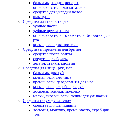
бальзамы, кондиционеры,
ополаскиватели,маски,масло
средства для укладки волос
шампуни
Средства для полости рта
зубные пасты
зубные щетки, нити
ополаскиватели, освежители, бальзамы для
рта
кремы, гели для протезов
Средства и предметы для бритья
средства после бритья
средства для бритья
лезвия, станки, кассеты
Средства для лица, рук, ног
бальзамы для губ
кремы, гели для лица
кремы, гели, дезодоранты для ног
кремы, гели, скрабы для рук
лосьоны, тоники, молочко
маски, скрабы, гели, пенки для умывания
Средства по уходу за телом
средства для депиляции
лосьоны, молочко, крема, масло, скраб для
тела