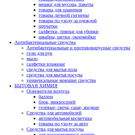
мешки для мусора, пакеты
товары для хранения
товары личной гигиены
товары по уходу за одеждой
перчатки
салфетки, тряпки для уборки
швабры, щетки, окномойки
Антибактериальные средства
Антибактериальные и противовирусные средства
гели для рук
мыло
салфетки влажные
средства для мытья пола
средства для мытья посуды
универсальные моющие средства
БЫТОВАЯ ХИМИЯ
Освежители воздуха
баллон
блок, микроспрей
гелевые, свеча, саше, жидкие
Средства для автомобилей
автомобильная косметика
товары по уходу за авто
Средства для мытья посуды
для посудомоечных машин