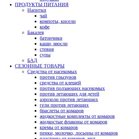
ПРОДУКТЫ ПИТАНИЯ
Напитки
чай
компоты, кисели
кофе
Бакалея
батончики
каши, мюсли
стевия
супы
БАД
СЕЗОННЫЕ ТОВАРЫ
Средства от насекомых
против грызунов
средства от клещей
против ползающих насекомых
против летающих для детей
аэрозоли против летающих
гели против летающих
браслеты от комаров
жидкостные комплекты от комаров
жидкостые флаконы от комаров
кремы от комаров
пенки, молочко, лосьоны от комаров
пластины от комаров, мух