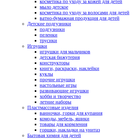
косметика по уходу за кожей для детей
мыло детское
косметика по уходу за волосами для детей
ватно-бумажная продукция для детей
Детские подгузники
подгузники
пеленки
трусики
Игрушки
игрушки для мальчиков
детская бижутерия
конструкторы
книги, раскраски, наклейки
куклы
прочие игрушки
настольные игры
развивающие игрушки
хобби и творчество
летние наборы
Пластмассовые изделия
ванночки, горки для купания
комоды, мебель, ящики
товары для кормления
горшки, накладки на унитаз
Бытовая химия для детей