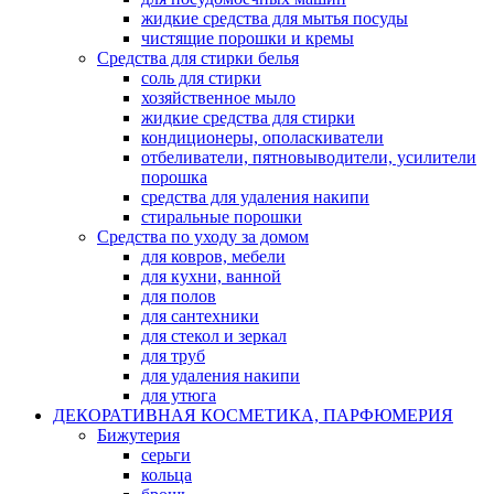
жидкие средства для мытья посуды
чистящие порошки и кремы
Средства для стирки белья
соль для стирки
хозяйственное мыло
жидкие средства для стирки
кондиционеры, ополаскиватели
отбеливатели, пятновыводители, усилители
порошка
средства для удаления накипи
стиральные порошки
Средства по уходу за домом
для ковров, мебели
для кухни, ванной
для полов
для сантехники
для стекол и зеркал
для труб
для удаления накипи
для утюга
ДЕКОРАТИВНАЯ КОСМЕТИКА, ПАРФЮМЕРИЯ
Бижутерия
серьги
кольца