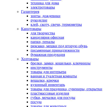
техника для дома
электротовары
Галантерея
зонты, дождевики
рукоделие
клей, скотч, свечи, термометры
Канцтовары
для творчества
канцелярия офисная
папки, пеналы
рюкзаки, мешки под вторую обувь
письменные принадлежности
бумажная продукция
Хозтовары
брелки, замки, кошельки, ключницы
инструменты
товары для интерьера
ванная и туалетная комнаты
вешалки, крючки
кухонный инвентарь
товары для праздника, сувениры, открытки
пластмассовые изделия
губки, мочалки для посуды
посуда
товары для животных