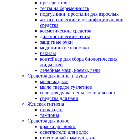
презервативы
тесты на беременность
подгузники, простыни для взрослых
антисептические и дезинфицирующие
средства
косметические средства
диагностические тесты
защитные очки
медицинские шапочки
бахилы
контейнер для сбора биологических
жидкостей
лечебные мази, кремы, гели
Средства для ванны и душа
мыло жидкое
мыло твердое туалетное
гели для душа, пены, соли для ванн
средства для бани
Женская гигиена
прокладки
тампоны
Средства для волос
краска для волос
осветлители для волос
оттеночный шампунь, хна