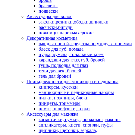
брошь
браслеты
подвески
Аксессуары для волос
заколки,резинки,ободки,шпильки
расчески,бигуди
ножницы парикмахерские
Декоративная косметика
лак для ногтей, средства по уходу за ногтями
блеск для губ, помада
пудра, румяна, тональный крем
карандаши для глаз, губ, бровей
тушь, подводка для глаз
тени для век, бровей
гель для бровей
Принадлежности для маникюра и педикюра
книперсы, кусачки
маникюрные и педикюрные наборы
пилки, ножницы, блоки
пинцеты, триммеры
пемзы, шлифовки, терки
Аксессуары для макияжа
косметички, сумки, дорожные флаконы
аппликаторы, кисти, спонжи, пуфы
щипчики, щеточки, зеркала,