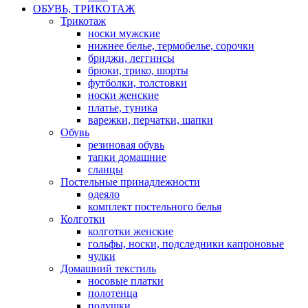
ОБУВЬ, ТРИКОТАЖ
Трикотаж
носки мужские
нижнее белье, термобелье, сорочки
бриджи, леггинсы
брюки, трико, шорты
футболки, толстовки
носки женские
платье, туника
варежки, перчатки, шапки
Обувь
резиновая обувь
тапки домашние
сланцы
Постельные принадлежности
одеяло
комплект постельного белья
Колготки
колготки женские
гольфы, носки, подследники капроновые
чулки
Домашний текстиль
носовые платки
полотенца
подушки