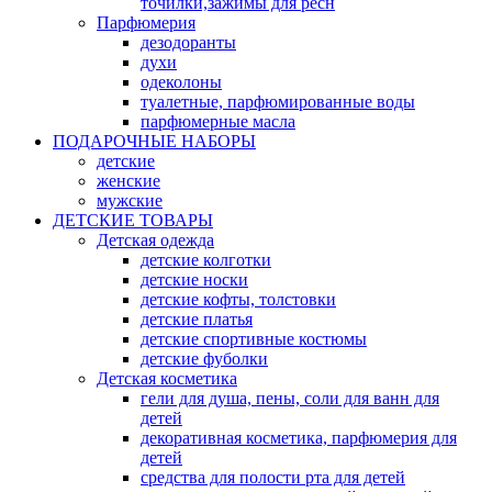
точилки,зажимы для ресн
Парфюмерия
дезодоранты
духи
одеколоны
туалетные, парфюмированные воды
парфюмерные масла
ПОДАРОЧНЫЕ НАБОРЫ
детские
женские
мужские
ДЕТСКИЕ ТОВАРЫ
Детская одежда
детские колготки
детские носки
детские кофты, толстовки
детские платья
детские спортивные костюмы
детские фуболки
Детская косметика
гели для душа, пены, соли для ванн для
детей
декоративная косметика, парфюмерия для
детей
средства для полости рта для детей