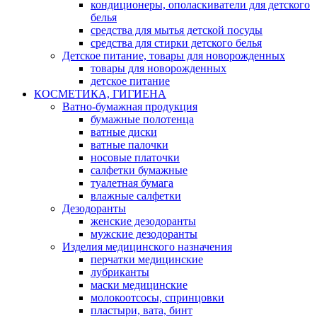
кондиционеры, ополаскиватели для детского
белья
средства для мытья детской посуды
средства для стирки детского белья
Детское питание, товары для новорожденных
товары для новорожденных
детское питание
КОСМЕТИКА, ГИГИЕНА
Ватно-бумажная продукция
бумажные полотенца
ватные диски
ватные палочки
носовые платочки
салфетки бумажные
туалетная бумага
влажные салфетки
Дезодоранты
женские дезодоранты
мужские дезодоранты
Изделия медицинского назначения
перчатки медицинские
лубриканты
маски медицинские
молокоотсосы, спринцовки
пластыри, вата, бинт