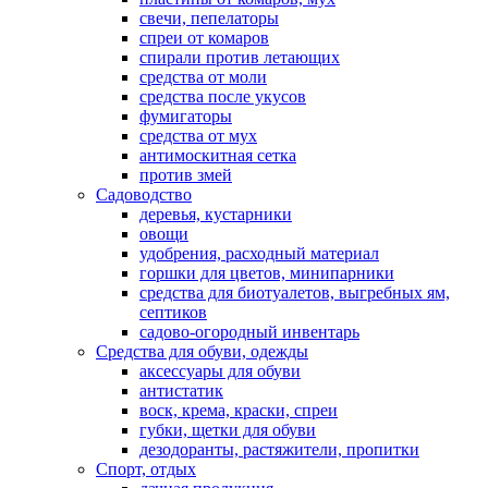
свечи, пепелаторы
спреи от комаров
спирали против летающих
средства от моли
средства после укусов
фумигаторы
средства от мух
антимоскитная сетка
против змей
Садоводство
деревья, кустарники
овощи
удобрения, расходный материал
горшки для цветов, минипарники
средства для биотуалетов, выгребных ям,
септиков
садово-огородный инвентарь
Средства для обуви, одежды
аксессуары для обуви
антистатик
воск, крема, краски, спреи
губки, щетки для обуви
дезодоранты, растяжители, пропитки
Спорт, отдых