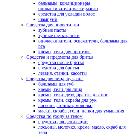
бальзамы, кондиционеры,
ополаскиватели,маски,масло
средства для укладки волос
шампуни
Средства для полости рта
зубные пасты
зубные щетки, нити
ополаскиватели, освежители, бальзамы для
рта
кремы, гели для протезов
Средства и предметы для бритья
средства после бритья
средства для бритья
лезвия, станки, кассеты
Средства для лица, рук, ног
бальзамы для губ
кремы, гели для лица
кремы, гели, дезодоранты для ног
кремы, гели, скрабы для рук
лосьоны, тоники, молочко
маски, скрабы, гели, пенки для умывания
Средства по уходу за телом
средства для депиляции
лосьоны, молочко, крема, масло, скраб для
тела