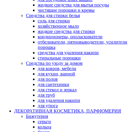
жидкие средства для мытья посуды
чистящие порошки и кремы
Средства для стирки белья
соль для стирки
хозяйственное мыло
жидкие средства для стирки
кондиционеры, ополаскиватели
отбеливатели, пятновыводители, усилители
порошка
средства для удаления накипи
стиральные порошки
Средства по уходу за домом
для ковров, мебели
для кухни, ванной
для полов
для сантехники
для стекол и зеркал
для труб
для удаления накипи
для утюга
ДЕКОРАТИВНАЯ КОСМЕТИКА, ПАРФЮМЕРИЯ
Бижутерия
серьги
кольца