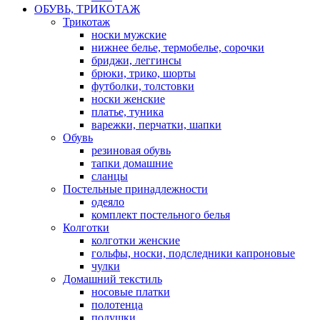
ОБУВЬ, ТРИКОТАЖ
Трикотаж
носки мужские
нижнее белье, термобелье, сорочки
бриджи, леггинсы
брюки, трико, шорты
футболки, толстовки
носки женские
платье, туника
варежки, перчатки, шапки
Обувь
резиновая обувь
тапки домашние
сланцы
Постельные принадлежности
одеяло
комплект постельного белья
Колготки
колготки женские
гольфы, носки, подследники капроновые
чулки
Домашний текстиль
носовые платки
полотенца
подушки