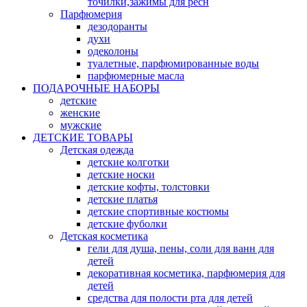
точилки,зажимы для ресн
Парфюмерия
дезодоранты
духи
одеколоны
туалетные, парфюмированные воды
парфюмерные масла
ПОДАРОЧНЫЕ НАБОРЫ
детские
женские
мужские
ДЕТСКИЕ ТОВАРЫ
Детская одежда
детские колготки
детские носки
детские кофты, толстовки
детские платья
детские спортивные костюмы
детские фуболки
Детская косметика
гели для душа, пены, соли для ванн для
детей
декоративная косметика, парфюмерия для
детей
средства для полости рта для детей