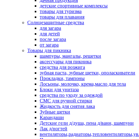
дачная продукция
детские спортивные комплексы
товары для туризма
товары для плавания
Солнцезащитные средства
для загара
для детей
после загара
от загара
Товары для пикника
шампуры, мангалы, решетки
аксессуары для пикника
средства для розжига
зубная паста, зубные щетки, ополаскиватели
Прокладки, тампоны
Лосьоны, молочко, крема,масло для тела
Блоки для унитаза
средства по уходу за одеждой
СМС для ручной стирки
Жидкость для снятия лака
Зубные щетки
Карандаши
Детские гели д/душа, пена д/ванн, шампуни
Лак д/ногтей
вентиляторы,радиаторы,тепловентиляторы,у