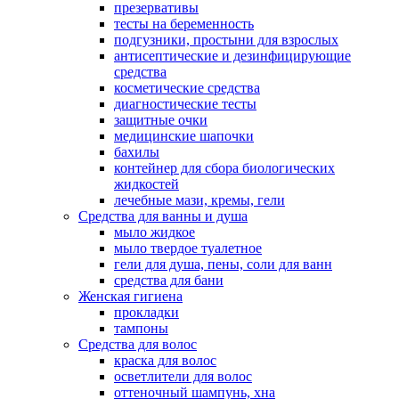
презервативы
тесты на беременность
подгузники, простыни для взрослых
антисептические и дезинфицирующие
средства
косметические средства
диагностические тесты
защитные очки
медицинские шапочки
бахилы
контейнер для сбора биологических
жидкостей
лечебные мази, кремы, гели
Средства для ванны и душа
мыло жидкое
мыло твердое туалетное
гели для душа, пены, соли для ванн
средства для бани
Женская гигиена
прокладки
тампоны
Средства для волос
краска для волос
осветлители для волос
оттеночный шампунь, хна