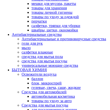
мешки для мусора, пакеты
товары для хранения
товары личной гигиены
товары по уходу за одеждой
перчатки
салфетки, тряпки для уборки
швабры, щетки, окномойки
Антибактериальные средства
Антибактериальные и противовирусные средства
гели для рук
мыло
салфетки влажные
средства для мытья пола
средства для мытья посуды
универсальные моющие средства
БЫТОВАЯ ХИМИЯ
Освежители воздуха
баллон
блок, микроспрей
гелевые, свеча, саше, жидкие
Средства для автомобилей
автомобильная косметика
товары по уходу за авто
Средства для мытья посуды
для посудомоечных машин