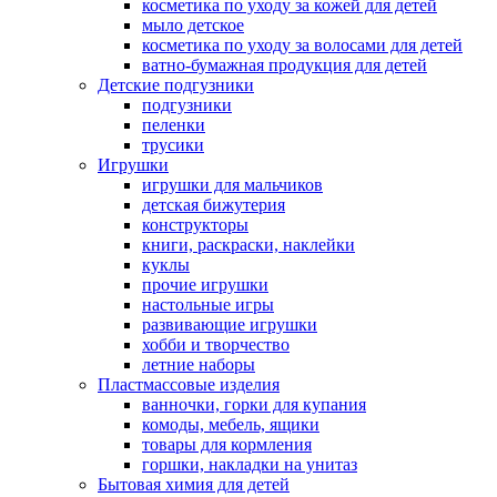
косметика по уходу за кожей для детей
мыло детское
косметика по уходу за волосами для детей
ватно-бумажная продукция для детей
Детские подгузники
подгузники
пеленки
трусики
Игрушки
игрушки для мальчиков
детская бижутерия
конструкторы
книги, раскраски, наклейки
куклы
прочие игрушки
настольные игры
развивающие игрушки
хобби и творчество
летние наборы
Пластмассовые изделия
ванночки, горки для купания
комоды, мебель, ящики
товары для кормления
горшки, накладки на унитаз
Бытовая химия для детей