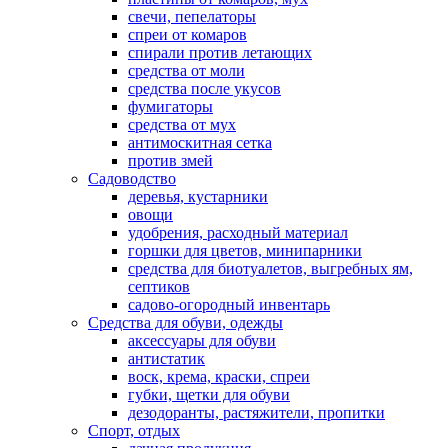
свечи, пепелаторы
спреи от комаров
спирали против летающих
средства от моли
средства после укусов
фумигаторы
средства от мух
антимоскитная сетка
против змей
Садоводство
деревья, кустарники
овощи
удобрения, расходный материал
горшки для цветов, минипарники
средства для биотуалетов, выгребных ям,
септиков
садово-огородный инвентарь
Средства для обуви, одежды
аксессуары для обуви
антистатик
воск, крема, краски, спреи
губки, щетки для обуви
дезодоранты, растяжители, пропитки
Спорт, отдых