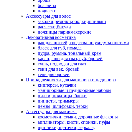
брошь
браслеты
подвески
Аксессуары для волос
заколки,резинки,ободки,шпильки
расчески,бигуди
ножницы парикмахерские
Декоративная косметика
лак для ногтей, средства по уходу за ногтями
блеск для губ, помада
пудра, румяна, тональный крем
карандаши для глаз, губ, бровей
тушь, подводка для глаз
тени для век, бровей
гель для бровей
Принадлежности для маникюра и педикюра
книперсы, кусачки
маникюрные и педикюрные наборы
пилки, ножницы, блоки
пинцеты, триммеры
пемзы, шлифовки, терки
Аксессуары для макияжа
косметички, сумки, дорожные флаконы
аппликаторы, кисти, спонжи, пуфы
щипчики, щеточки, зеркала,