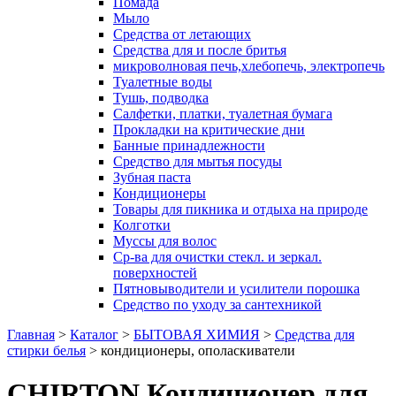
Помада
Мыло
Средства от летающих
Средства для и после бритья
микроволновая печь,хлебопечь, электропечь
Туалетные воды
Тушь, подводка
Салфетки, платки, туалетная бумага
Прокладки на критические дни
Банные принадлежности
Средство для мытья посуды
Зубная паста
Кондиционеры
Товары для пикника и отдыха на природе
Колготки
Муссы для волос
Ср-ва для очистки стекл. и зеркал.
поверхностей
Пятновыводители и усилители порошка
Средство по уходу за сантехникой
Главная
>
Каталог
>
БЫТОВАЯ ХИМИЯ
>
Средства для
стирки белья
>
кондиционеры, ополаскиватели
CHIRTON Кондиционер для