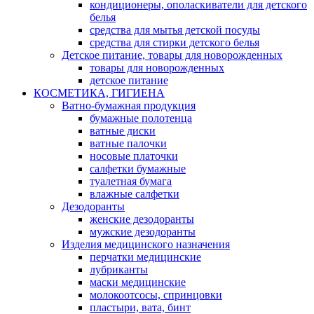
кондиционеры, ополаскиватели для детского
белья
средства для мытья детской посуды
средства для стирки детского белья
Детское питание, товары для новорожденных
товары для новорожденных
детское питание
КОСМЕТИКА, ГИГИЕНА
Ватно-бумажная продукция
бумажные полотенца
ватные диски
ватные палочки
носовые платочки
салфетки бумажные
туалетная бумага
влажные салфетки
Дезодоранты
женские дезодоранты
мужские дезодоранты
Изделия медицинского назначения
перчатки медицинские
лубриканты
маски медицинские
молокоотсосы, спринцовки
пластыри, вата, бинт