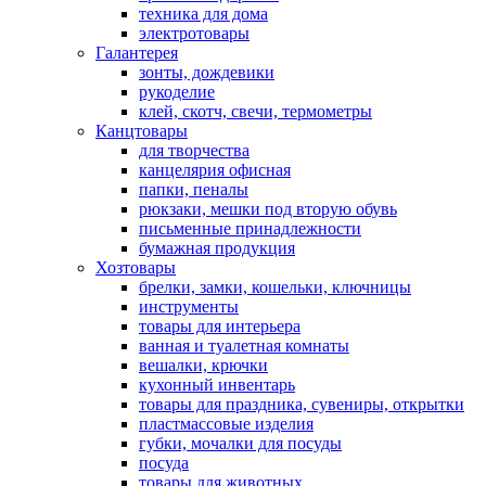
техника для дома
электротовары
Галантерея
зонты, дождевики
рукоделие
клей, скотч, свечи, термометры
Канцтовары
для творчества
канцелярия офисная
папки, пеналы
рюкзаки, мешки под вторую обувь
письменные принадлежности
бумажная продукция
Хозтовары
брелки, замки, кошельки, ключницы
инструменты
товары для интерьера
ванная и туалетная комнаты
вешалки, крючки
кухонный инвентарь
товары для праздника, сувениры, открытки
пластмассовые изделия
губки, мочалки для посуды
посуда
товары для животных