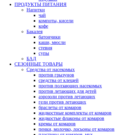
ПРОДУКТЫ ПИТАНИЯ
Напитки
чай
компоты, кисели
кофе
Бакалея
батончики
каши, мюсли
стевия
супы
БАД
СЕЗОННЫЕ ТОВАРЫ
Средства от насекомых
против грызунов
средства от клещей
против ползающих насекомых
против летающих для детей
аэрозоли против летающих
гели против летающих
браслеты от комаров
жидкостные комплекты от комаров
жидкостые флаконы от комаров
кремы от комаров
пенки, молочко, лосьоны от комаров
пластины от комаров, мух