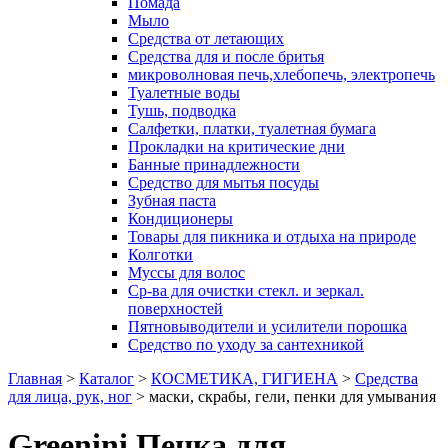
Помада
Мыло
Средства от летающих
Средства для и после бритья
микроволновая печь,хлебопечь, электропечь
Туалетные воды
Тушь, подводка
Салфетки, платки, туалетная бумага
Прокладки на критические дни
Банные принадлежности
Средство для мытья посуды
Зубная паста
Кондиционеры
Товары для пикника и отдыха на природе
Колготки
Муссы для волос
Ср-ва для очистки стекл. и зеркал.
поверхностей
Пятновыводители и усилители порошка
Средство по уходу за сантехникой
Главная
>
Каталог
>
КОСМЕТИКА, ГИГИЕНА
>
Средства
для лица, рук, ног
>
маски, скрабы, гели, пенки для умывания
Greenini Пенка для