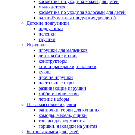
косметика по уходу за кожей для детей
мыло детское
косметика по уходу за волосами для детей
ватно-бумажная продукция для детей
Детские подгузники
подгузники
пеленки
трусики
Игрушки
игрушки для мальчиков
детская бижутерия
конструкторы
книги, раскраски, наклейки
куклы
прочие игрушки
настольные игры
развивающие игрушки
хобби и творчество
летние наборы
Пластмассовые изделия
ванночки, горки для купания
комоды, мебель, ящики
товары для кормления
горшки, накладки на унитаз
Бытовая химия для детей