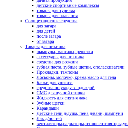
дачная продукция
детские спортивные комплексы
товары для туризма
товары для плавания
Солнцезащитные средства
для загара
для детей
после загара
от загара
Товары для пикника
шампуры, мангалы, решетки
аксессуары для пикника
средства для розжига
зубная паста, зубные щетки, ополаскиватели
Прокладки, тампоны
Лосьоны, молочко, крема,масло для тела
Блоки для унитаза
средства по уходу за одеждой
СМС для ручной стирки
Жидкость для снятия лака
Зубные щетки
Карандаши
Детские гели д/душа, пена д/ванн, шампуни
Лак д/ногтей
вентиляторы,радиаторы,тепловентиляторы,у