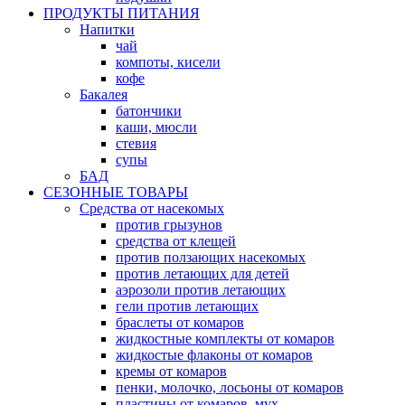
ПРОДУКТЫ ПИТАНИЯ
Напитки
чай
компоты, кисели
кофе
Бакалея
батончики
каши, мюсли
стевия
супы
БАД
СЕЗОННЫЕ ТОВАРЫ
Средства от насекомых
против грызунов
средства от клещей
против ползающих насекомых
против летающих для детей
аэрозоли против летающих
гели против летающих
браслеты от комаров
жидкостные комплекты от комаров
жидкостые флаконы от комаров
кремы от комаров
пенки, молочко, лосьоны от комаров
пластины от комаров, мух