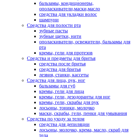
бальзамы, кондиционеры,
ополаскиватели,маски,масло
средства для укладки волос
шампуни
Средства для полости рта
зубные пасты
зубные щетки, нити
ополаскиватели, освежители, бальзамы для
рта
кремы, гели для протезов
Средства и предметы для бритья
средства после бритья
средства для бритья
лезвия, станки, кассеты
Средства для лица, рук, ног
бальзамы для губ
кремы, гели для лица
кремы, гели, дезодоранты для ног
кремы, гели, скрабы для рук
лосьоны, тоники, молочко
маски, скрабы, гели, пенки для умывания
Средства по уходу за телом
средства для депиляции
лосьоны, молочко, крема, масло, скраб для
тела