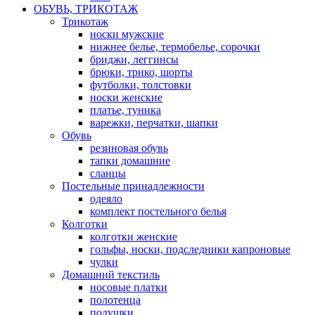
ОБУВЬ, ТРИКОТАЖ
Трикотаж
носки мужские
нижнее белье, термобелье, сорочки
бриджи, леггинсы
брюки, трико, шорты
футболки, толстовки
носки женские
платье, туника
варежки, перчатки, шапки
Обувь
резиновая обувь
тапки домашние
сланцы
Постельные принадлежности
одеяло
комплект постельного белья
Колготки
колготки женские
гольфы, носки, подследники капроновые
чулки
Домашний текстиль
носовые платки
полотенца
подушки