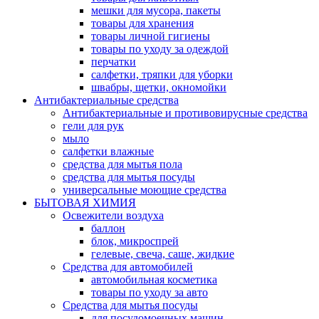
мешки для мусора, пакеты
товары для хранения
товары личной гигиены
товары по уходу за одеждой
перчатки
салфетки, тряпки для уборки
швабры, щетки, окномойки
Антибактериальные средства
Антибактериальные и противовирусные средства
гели для рук
мыло
салфетки влажные
средства для мытья пола
средства для мытья посуды
универсальные моющие средства
БЫТОВАЯ ХИМИЯ
Освежители воздуха
баллон
блок, микроспрей
гелевые, свеча, саше, жидкие
Средства для автомобилей
автомобильная косметика
товары по уходу за авто
Средства для мытья посуды
для посудомоечных машин