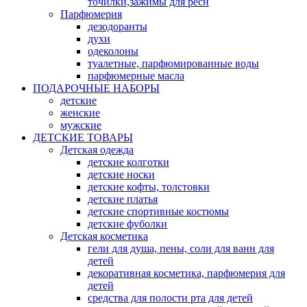
точилки,зажимы для ресн
Парфюмерия
дезодоранты
духи
одеколоны
туалетные, парфюмированные воды
парфюмерные масла
ПОДАРОЧНЫЕ НАБОРЫ
детские
женские
мужские
ДЕТСКИЕ ТОВАРЫ
Детская одежда
детские колготки
детские носки
детские кофты, толстовки
детские платья
детские спортивные костюмы
детские фуболки
Детская косметика
гели для душа, пены, соли для ванн для
детей
декоративная косметика, парфюмерия для
детей
средства для полости рта для детей