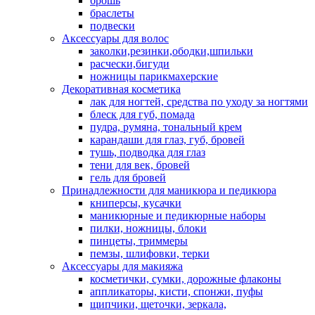
брошь
браслеты
подвески
Аксессуары для волос
заколки,резинки,ободки,шпильки
расчески,бигуди
ножницы парикмахерские
Декоративная косметика
лак для ногтей, средства по уходу за ногтями
блеск для губ, помада
пудра, румяна, тональный крем
карандаши для глаз, губ, бровей
тушь, подводка для глаз
тени для век, бровей
гель для бровей
Принадлежности для маникюра и педикюра
книперсы, кусачки
маникюрные и педикюрные наборы
пилки, ножницы, блоки
пинцеты, триммеры
пемзы, шлифовки, терки
Аксессуары для макияжа
косметички, сумки, дорожные флаконы
аппликаторы, кисти, спонжи, пуфы
щипчики, щеточки, зеркала,