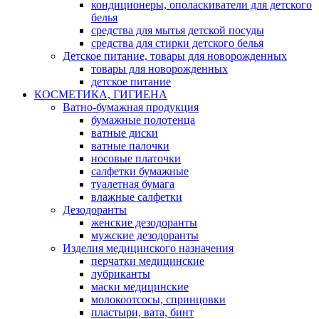
кондиционеры, ополаскиватели для детского
белья
средства для мытья детской посуды
средства для стирки детского белья
Детское питание, товары для новорожденных
товары для новорожденных
детское питание
КОСМЕТИКА, ГИГИЕНА
Ватно-бумажная продукция
бумажные полотенца
ватные диски
ватные палочки
носовые платочки
салфетки бумажные
туалетная бумага
влажные салфетки
Дезодоранты
женские дезодоранты
мужские дезодоранты
Изделия медицинского назначения
перчатки медицинские
лубриканты
маски медицинские
молокоотсосы, спринцовки
пластыри, вата, бинт