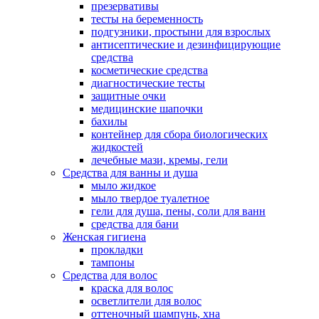
презервативы
тесты на беременность
подгузники, простыни для взрослых
антисептические и дезинфицирующие
средства
косметические средства
диагностические тесты
защитные очки
медицинские шапочки
бахилы
контейнер для сбора биологических
жидкостей
лечебные мази, кремы, гели
Средства для ванны и душа
мыло жидкое
мыло твердое туалетное
гели для душа, пены, соли для ванн
средства для бани
Женская гигиена
прокладки
тампоны
Средства для волос
краска для волос
осветлители для волос
оттеночный шампунь, хна