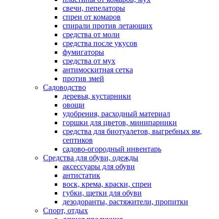
свечи, пепелаторы
спреи от комаров
спирали против летающих
средства от моли
средства после укусов
фумигаторы
средства от мух
антимоскитная сетка
против змей
Садоводство
деревья, кустарники
овощи
удобрения, расходный материал
горшки для цветов, минипарники
средства для биотуалетов, выгребных ям,
септиков
садово-огородный инвентарь
Средства для обуви, одежды
аксессуары для обуви
антистатик
воск, крема, краски, спреи
губки, щетки для обуви
дезодоранты, растяжители, пропитки
Спорт, отдых