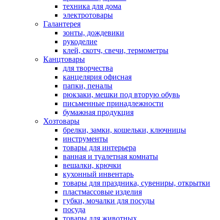
техника для дома
электротовары
Галантерея
зонты, дождевики
рукоделие
клей, скотч, свечи, термометры
Канцтовары
для творчества
канцелярия офисная
папки, пеналы
рюкзаки, мешки под вторую обувь
письменные принадлежности
бумажная продукция
Хозтовары
брелки, замки, кошельки, ключницы
инструменты
товары для интерьера
ванная и туалетная комнаты
вешалки, крючки
кухонный инвентарь
товары для праздника, сувениры, открытки
пластмассовые изделия
губки, мочалки для посуды
посуда
товары для животных