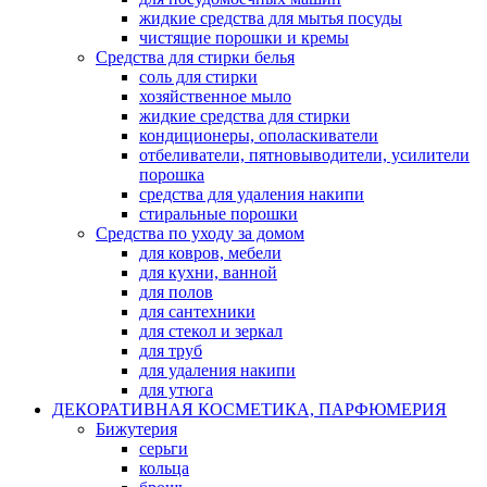
жидкие средства для мытья посуды
чистящие порошки и кремы
Средства для стирки белья
соль для стирки
хозяйственное мыло
жидкие средства для стирки
кондиционеры, ополаскиватели
отбеливатели, пятновыводители, усилители
порошка
средства для удаления накипи
стиральные порошки
Средства по уходу за домом
для ковров, мебели
для кухни, ванной
для полов
для сантехники
для стекол и зеркал
для труб
для удаления накипи
для утюга
ДЕКОРАТИВНАЯ КОСМЕТИКА, ПАРФЮМЕРИЯ
Бижутерия
серьги
кольца