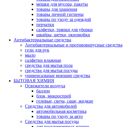
мешки для мусора, пакеты
товары для хранения
товары личной гигиены
товары по уходу за одеждой
перчатки
салфетки, тряпки для уборки
швабры, щетки, окномойки
Антибактериальные средства
Антибактериальные и противовирусные средства
гели для рук
мыло
салфетки влажные
средства для мытья пола
средства для мытья посуды
универсальные моющие средства
БЫТОВАЯ ХИМИЯ
Освежители воздуха
баллон
блок, микроспрей
гелевые, свеча, саше, жидкие
Средства для автомобилей
автомобильная косметика
товары по уходу за авто
Средства для мытья посуды
для посудомоечных машин