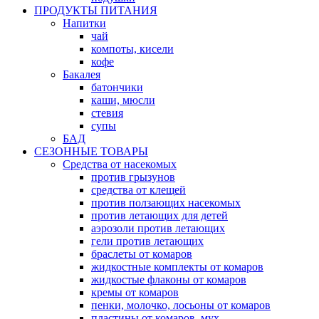
ПРОДУКТЫ ПИТАНИЯ
Напитки
чай
компоты, кисели
кофе
Бакалея
батончики
каши, мюсли
стевия
супы
БАД
СЕЗОННЫЕ ТОВАРЫ
Средства от насекомых
против грызунов
средства от клещей
против ползающих насекомых
против летающих для детей
аэрозоли против летающих
гели против летающих
браслеты от комаров
жидкостные комплекты от комаров
жидкостые флаконы от комаров
кремы от комаров
пенки, молочко, лосьоны от комаров
пластины от комаров, мух