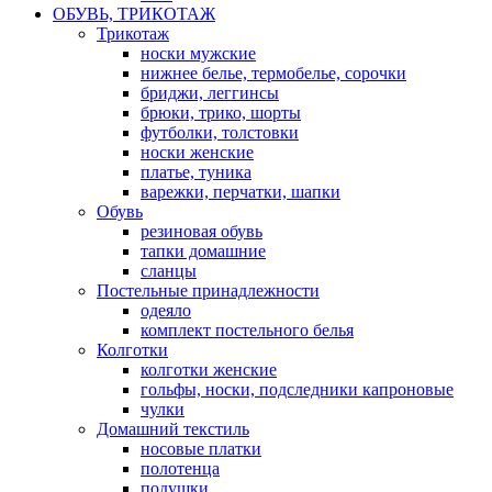
ОБУВЬ, ТРИКОТАЖ
Трикотаж
носки мужские
нижнее белье, термобелье, сорочки
бриджи, леггинсы
брюки, трико, шорты
футболки, толстовки
носки женские
платье, туника
варежки, перчатки, шапки
Обувь
резиновая обувь
тапки домашние
сланцы
Постельные принадлежности
одеяло
комплект постельного белья
Колготки
колготки женские
гольфы, носки, подследники капроновые
чулки
Домашний текстиль
носовые платки
полотенца
подушки