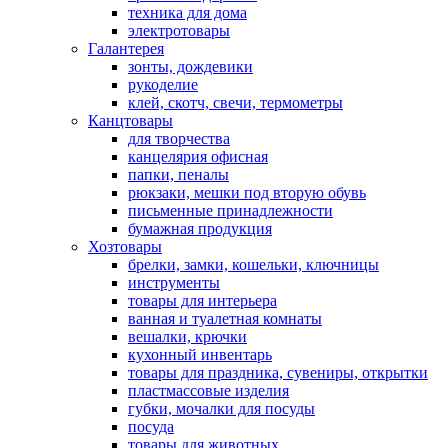
техника для дома
электротовары
Галантерея
зонты, дождевики
рукоделие
клей, скотч, свечи, термометры
Канцтовары
для творчества
канцелярия офисная
папки, пеналы
рюкзаки, мешки под вторую обувь
письменные принадлежности
бумажная продукция
Хозтовары
брелки, замки, кошельки, ключницы
инструменты
товары для интерьера
ванная и туалетная комнаты
вешалки, крючки
кухонный инвентарь
товары для праздника, сувениры, открытки
пластмассовые изделия
губки, мочалки для посуды
посуда
товары для животных