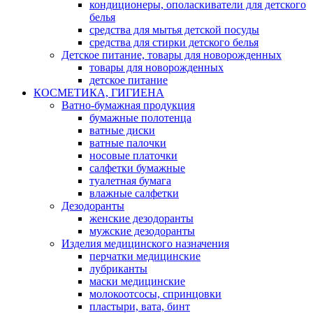
кондиционеры, ополаскиватели для детского
белья
средства для мытья детской посуды
средства для стирки детского белья
Детское питание, товары для новорожденных
товары для новорожденных
детское питание
КОСМЕТИКА, ГИГИЕНА
Ватно-бумажная продукция
бумажные полотенца
ватные диски
ватные палочки
носовые платочки
салфетки бумажные
туалетная бумага
влажные салфетки
Дезодоранты
женские дезодоранты
мужские дезодоранты
Изделия медицинского назначения
перчатки медицинские
лубриканты
маски медицинские
молокоотсосы, спринцовки
пластыри, вата, бинт