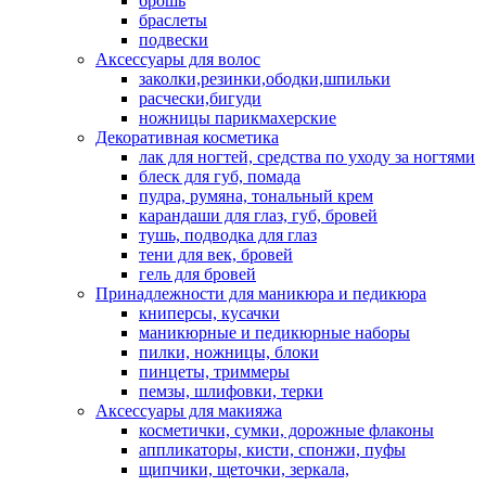
брошь
браслеты
подвески
Аксессуары для волос
заколки,резинки,ободки,шпильки
расчески,бигуди
ножницы парикмахерские
Декоративная косметика
лак для ногтей, средства по уходу за ногтями
блеск для губ, помада
пудра, румяна, тональный крем
карандаши для глаз, губ, бровей
тушь, подводка для глаз
тени для век, бровей
гель для бровей
Принадлежности для маникюра и педикюра
книперсы, кусачки
маникюрные и педикюрные наборы
пилки, ножницы, блоки
пинцеты, триммеры
пемзы, шлифовки, терки
Аксессуары для макияжа
косметички, сумки, дорожные флаконы
аппликаторы, кисти, спонжи, пуфы
щипчики, щеточки, зеркала,