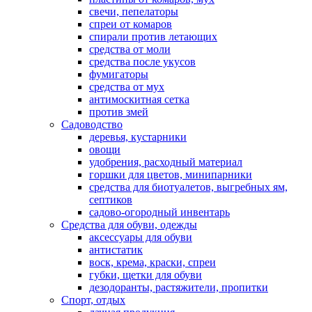
свечи, пепелаторы
спреи от комаров
спирали против летающих
средства от моли
средства после укусов
фумигаторы
средства от мух
антимоскитная сетка
против змей
Садоводство
деревья, кустарники
овощи
удобрения, расходный материал
горшки для цветов, минипарники
средства для биотуалетов, выгребных ям,
септиков
садово-огородный инвентарь
Средства для обуви, одежды
аксессуары для обуви
антистатик
воск, крема, краски, спреи
губки, щетки для обуви
дезодоранты, растяжители, пропитки
Спорт, отдых