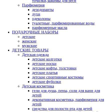
точилки,зажимы для ресн
Парфюмерия
дезодоранты
духи
одеколоны
туалетные, парфюмированные воды
парфюмерные масла
ПОДАРОЧНЫЕ НАБОРЫ
детские
женские
мужские
ДЕТСКИЕ ТОВАРЫ
Детская одежда
детские колготки
детские носки
детские кофты, толстовки
детские платья
детские спортивные костюмы
детские фуболки
Детская косметика
гели для душа, пены, соли для ванн для
детей
декоративная косметика, парфюмерия для
детей
средства для полости рта для детей