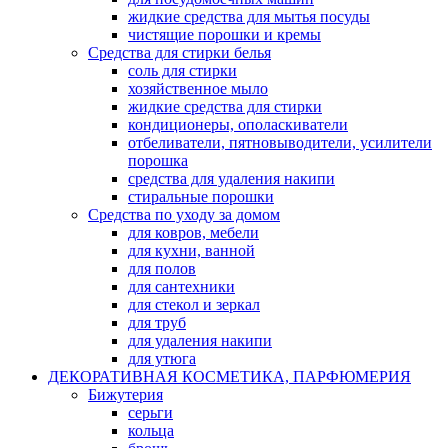
жидкие средства для мытья посуды
чистящие порошки и кремы
Средства для стирки белья
соль для стирки
хозяйственное мыло
жидкие средства для стирки
кондиционеры, ополаскиватели
отбеливатели, пятновыводители, усилители
порошка
средства для удаления накипи
стиральные порошки
Средства по уходу за домом
для ковров, мебели
для кухни, ванной
для полов
для сантехники
для стекол и зеркал
для труб
для удаления накипи
для утюга
ДЕКОРАТИВНАЯ КОСМЕТИКА, ПАРФЮМЕРИЯ
Бижутерия
серьги
кольца