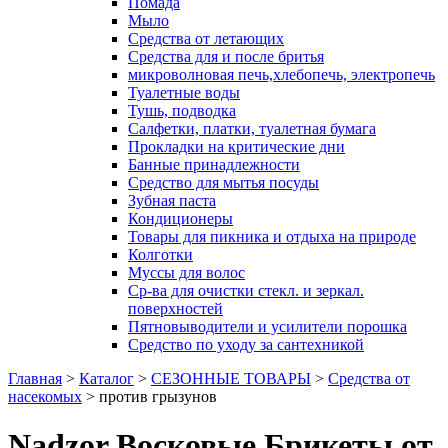
Помада
Мыло
Средства от летающих
Средства для и после бритья
микроволновая печь,хлебопечь, электропечь
Туалетные воды
Тушь, подводка
Салфетки, платки, туалетная бумага
Прокладки на критические дни
Банные принадлежности
Средство для мытья посуды
Зубная паста
Кондиционеры
Товары для пикника и отдыха на природе
Колготки
Муссы для волос
Ср-ва для очистки стекл. и зеркал.
поверхностей
Пятновыводители и усилители порошка
Средство по уходу за сантехникой
Главная
>
Каталог
>
СЕЗОННЫЕ ТОВАРЫ
>
Средства от
насекомых
>
против грызунов
Nadzor Восковые Брикеты от