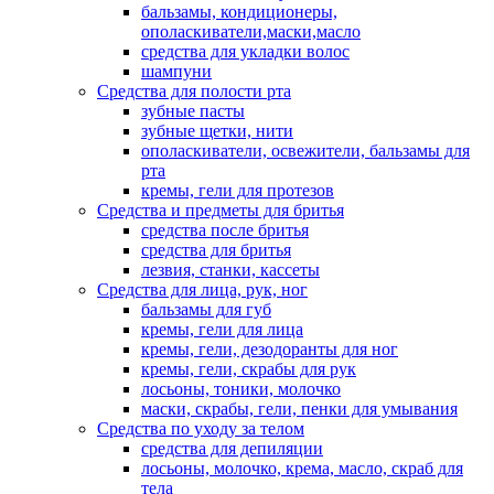
бальзамы, кондиционеры,
ополаскиватели,маски,масло
средства для укладки волос
шампуни
Средства для полости рта
зубные пасты
зубные щетки, нити
ополаскиватели, освежители, бальзамы для
рта
кремы, гели для протезов
Средства и предметы для бритья
средства после бритья
средства для бритья
лезвия, станки, кассеты
Средства для лица, рук, ног
бальзамы для губ
кремы, гели для лица
кремы, гели, дезодоранты для ног
кремы, гели, скрабы для рук
лосьоны, тоники, молочко
маски, скрабы, гели, пенки для умывания
Средства по уходу за телом
средства для депиляции
лосьоны, молочко, крема, масло, скраб для
тела