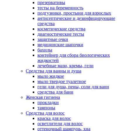
презервативы
тесты на беременность
подгузники, простыни для взрослых
антисептические и дезинфицирующие
средства
косметические средства
диагностические тесты
защитные очки
медицинские шапочки
бахилы
контейнер для сбора биологических
жидкостей
лечебные мази, кремы, гели
Средства для ванны и душа
мыло жидкое
мыло твердое туалетное
гели для душа, пены, соли для ванн
средства для бани
Женская гигиена
прокладки
тампоны
Средства для волос
краска для волос
осветлители для волос
оттеночный шампунь, хна