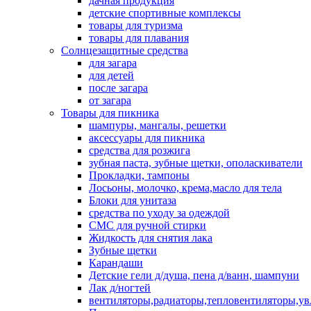
дачная продукция
детские спортивные комплексы
товары для туризма
товары для плавания
Солнцезащитные средства
для загара
для детей
после загара
от загара
Товары для пикника
шампуры, мангалы, решетки
аксессуары для пикника
средства для розжига
зубная паста, зубные щетки, ополаскиватели
Прокладки, тампоны
Лосьоны, молочко, крема,масло для тела
Блоки для унитаза
средства по уходу за одеждой
СМС для ручной стирки
Жидкость для снятия лака
Зубные щетки
Карандаши
Детские гели д/душа, пена д/ванн, шампуни
Лак д/ногтей
вентиляторы,радиаторы,тепловентиляторы,у