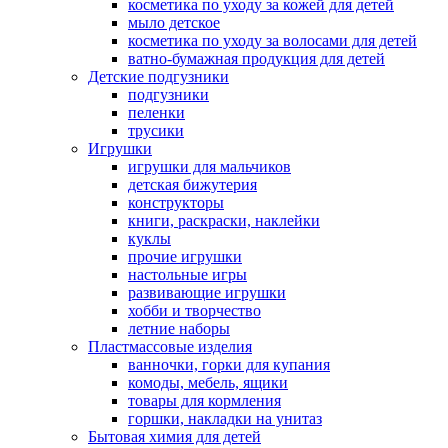
косметика по уходу за кожей для детей
мыло детское
косметика по уходу за волосами для детей
ватно-бумажная продукция для детей
Детские подгузники
подгузники
пеленки
трусики
Игрушки
игрушки для мальчиков
детская бижутерия
конструкторы
книги, раскраски, наклейки
куклы
прочие игрушки
настольные игры
развивающие игрушки
хобби и творчество
летние наборы
Пластмассовые изделия
ванночки, горки для купания
комоды, мебель, ящики
товары для кормления
горшки, накладки на унитаз
Бытовая химия для детей