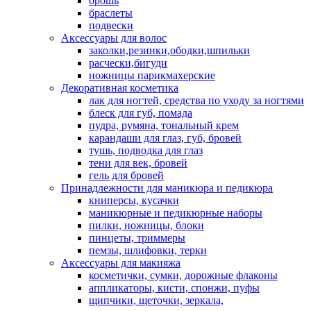
брошь
браслеты
подвески
Аксессуары для волос
заколки,резинки,ободки,шпильки
расчески,бигуди
ножницы парикмахерские
Декоративная косметика
лак для ногтей, средства по уходу за ногтями
блеск для губ, помада
пудра, румяна, тональный крем
карандаши для глаз, губ, бровей
тушь, подводка для глаз
тени для век, бровей
гель для бровей
Принадлежности для маникюра и педикюра
книперсы, кусачки
маникюрные и педикюрные наборы
пилки, ножницы, блоки
пинцеты, триммеры
пемзы, шлифовки, терки
Аксессуары для макияжа
косметички, сумки, дорожные флаконы
аппликаторы, кисти, спонжи, пуфы
щипчики, щеточки, зеркала,