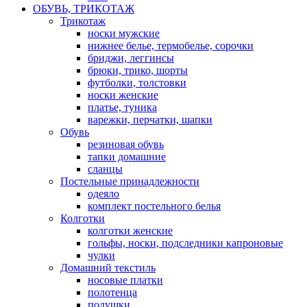
ОБУВЬ, ТРИКОТАЖ
Трикотаж
носки мужские
нижнее белье, термобелье, сорочки
бриджи, леггинсы
брюки, трико, шорты
футболки, толстовки
носки женские
платье, туника
варежки, перчатки, шапки
Обувь
резиновая обувь
тапки домашние
сланцы
Постельные принадлежности
одеяло
комплект постельного белья
Колготки
колготки женские
гольфы, носки, подследники капроновые
чулки
Домашний текстиль
носовые платки
полотенца
подушки