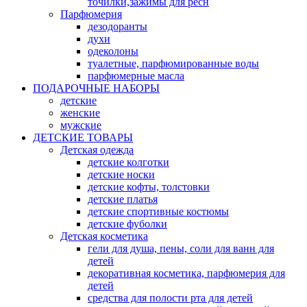
точилки,зажимы для ресн
Парфюмерия
дезодоранты
духи
одеколоны
туалетные, парфюмированные воды
парфюмерные масла
ПОДАРОЧНЫЕ НАБОРЫ
детские
женские
мужские
ДЕТСКИЕ ТОВАРЫ
Детская одежда
детские колготки
детские носки
детские кофты, толстовки
детские платья
детские спортивные костюмы
детские фуболки
Детская косметика
гели для душа, пены, соли для ванн для
детей
декоративная косметика, парфюмерия для
детей
средства для полости рта для детей