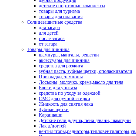
дачная продукция
детские спортивные комплексы
товары для туризма
товары для плавания
Солнцезащитные средства
для загара
для детей
после загара
от загара
Товары для пикника
шампуры, мангалы, решетки
аксессуары для пикника
средства для розжига
зубная паста, зубные щетки, ополаскиватели
Прокладки, тампоны
Лосьоны, молочко, крема,масло для тела
Блоки для унитаза
средства по уходу за одеждой
СМС для ручной стирки
Жидкость для снятия лака
Зубные щетки
Карандаши
Детские гели д/душа, пена д/ванн, шампуни
Лак д/ногтей
вентиляторы,радиаторы,тепловентиляторы,у