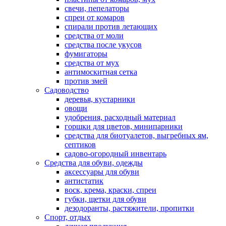
свечи, пепелаторы
спреи от комаров
спирали против летающих
средства от моли
средства после укусов
фумигаторы
средства от мух
антимоскитная сетка
против змей
Садоводство
деревья, кустарники
овощи
удобрения, расходный материал
горшки для цветов, минипарники
средства для биотуалетов, выгребных ям,
септиков
садово-огородный инвентарь
Средства для обуви, одежды
аксессуары для обуви
антистатик
воск, крема, краски, спреи
губки, щетки для обуви
дезодоранты, растяжители, пропитки
Спорт, отдых