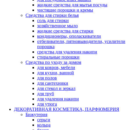
жидкие средства для мытья посуды
чистящие порошки и кремы
Средства для стирки белья
соль для стирки
хозяйственное мыло
жидкие средства для стирки
кондиционеры, ополаскиватели
отбеливатели, пятновыводители, усилители
порошка
средства для удаления накипи
стиральные порошки
Средства по уходу за домом
для ковров, мебели
для кухни, ванной
для полов
для сантехники
для стекол и зеркал
для труб
для удаления накипи
для утюга
ДЕКОРАТИВНАЯ КОСМЕТИКА, ПАРФЮМЕРИЯ
Бижутерия
серьги
кольца