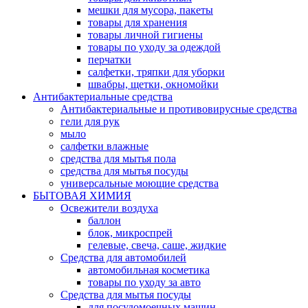
мешки для мусора, пакеты
товары для хранения
товары личной гигиены
товары по уходу за одеждой
перчатки
салфетки, тряпки для уборки
швабры, щетки, окномойки
Антибактериальные средства
Антибактериальные и противовирусные средства
гели для рук
мыло
салфетки влажные
средства для мытья пола
средства для мытья посуды
универсальные моющие средства
БЫТОВАЯ ХИМИЯ
Освежители воздуха
баллон
блок, микроспрей
гелевые, свеча, саше, жидкие
Средства для автомобилей
автомобильная косметика
товары по уходу за авто
Средства для мытья посуды
для посудомоечных машин