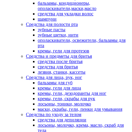
бальзамы, кондиционеры,
ополаскиватели,маски,масло
средства для укладки волос
шампуни
Средства для полости рта
зубные пасты
зубные щетки, нити
ополаскиватели, освежители, бальзамы для
рта
кремы, гели для протезов
Средства и предметы для бритья
средства после бритья
средства для бритья
лезвия, станки, кассеты
Средства для лица, рук, ног
бальзамы для губ
кремы, гели для лица
кремы, гели, дезодоранты для ног
кремы, гели, скрабы для рук
лосьоны, тоники, молочко
маски, скрабы, гели, пенки для умывания
Средства по уходу за телом
средства для депиляции
лосьоны, молочко, крема, масло, скраб для
тела