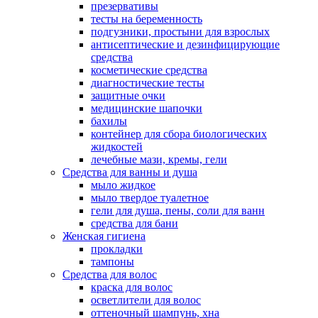
презервативы
тесты на беременность
подгузники, простыни для взрослых
антисептические и дезинфицирующие
средства
косметические средства
диагностические тесты
защитные очки
медицинские шапочки
бахилы
контейнер для сбора биологических
жидкостей
лечебные мази, кремы, гели
Средства для ванны и душа
мыло жидкое
мыло твердое туалетное
гели для душа, пены, соли для ванн
средства для бани
Женская гигиена
прокладки
тампоны
Средства для волос
краска для волос
осветлители для волос
оттеночный шампунь, хна