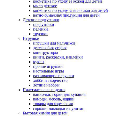
косметика по уходу за кожей для детей
мыло детское
косметика по уходу за волосами для детей
ватно-бумажная продукция для детей
Детские подгузники
подгузники
пеленки
трусики
Игрушки
игрушки для мальчиков
детская бижутерия
конструкторы
книги, раскраски, наклейки
куклы
прочие игрушки
настольные игры
развивающие игрушки
хобби и творчество
летние наборы
Пластмассовые изделия
ванночки, горки для купания
комоды, мебель, ящики
товары для кормления
горшки, накладки на унитаз
Бытовая химия для детей