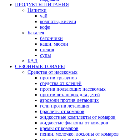
ПРОДУКТЫ ПИТАНИЯ
Напитки
чай
компоты, кисели
кофе
Бакалея
батончики
каши, мюсли
стевия
супы
БАД
СЕЗОННЫЕ ТОВАРЫ
Средства от насекомых
против грызунов
средства от клещей
против ползающих насекомых
против летающих для детей
аэрозоли против летающих
гели против летающих
браслеты от комаров
жидкостные комплекты от комаров
жидкостые флаконы от комаров
кремы от комаров
пенки, молочко, лосьоны от комаров
пластины от комаров, мух