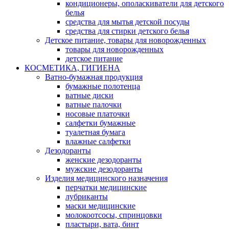
кондиционеры, ополаскиватели для детского
белья
средства для мытья детской посуды
средства для стирки детского белья
Детское питание, товары для новорожденных
товары для новорожденных
детское питание
КОСМЕТИКА, ГИГИЕНА
Ватно-бумажная продукция
бумажные полотенца
ватные диски
ватные палочки
носовые платочки
салфетки бумажные
туалетная бумага
влажные салфетки
Дезодоранты
женские дезодоранты
мужские дезодоранты
Изделия медицинского назначения
перчатки медицинские
лубриканты
маски медицинские
молокоотсосы, спринцовки
пластыри, вата, бинт