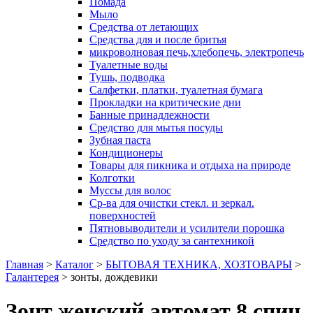
Помада
Мыло
Средства от летающих
Средства для и после бритья
микроволновая печь,хлебопечь, электропечь
Туалетные воды
Тушь, подводка
Салфетки, платки, туалетная бумага
Прокладки на критические дни
Банные принадлежности
Средство для мытья посуды
Зубная паста
Кондиционеры
Товары для пикника и отдыха на природе
Колготки
Муссы для волос
Ср-ва для очистки стекл. и зеркал.
поверхностей
Пятновыводители и усилители порошка
Средство по уходу за сантехникой
Главная
>
Каталог
>
БЫТОВАЯ ТЕХНИКА, ХОЗТОВАРЫ
>
Галантерея
>
зонты, дождевики
Зонт женский автомат 8 спиц