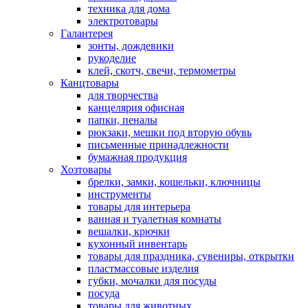
техника для дома
электротовары
Галантерея
зонты, дождевики
рукоделие
клей, скотч, свечи, термометры
Канцтовары
для творчества
канцелярия офисная
папки, пеналы
рюкзаки, мешки под вторую обувь
письменные принадлежности
бумажная продукция
Хозтовары
брелки, замки, кошельки, ключницы
инструменты
товары для интерьера
ванная и туалетная комнаты
вешалки, крючки
кухонный инвентарь
товары для праздника, сувениры, открытки
пластмассовые изделия
губки, мочалки для посуды
посуда
товары для животных