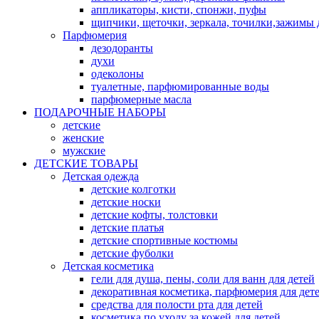
аппликаторы, кисти, спонжи, пуфы
щипчики, щеточки, зеркала, точилки,зажимы 
Парфюмерия
дезодоранты
духи
одеколоны
туалетные, парфюмированные воды
парфюмерные масла
ПОДАРОЧНЫЕ НАБОРЫ
детские
женские
мужские
ДЕТСКИЕ ТОВАРЫ
Детская одежда
детские колготки
детские носки
детские кофты, толстовки
детские платья
детские спортивные костюмы
детские фуболки
Детская косметика
гели для душа, пены, соли для ванн для детей
декоративная косметика, парфюмерия для дет
средства для полости рта для детей
косметика по уходу за кожей для детей