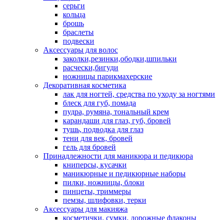
серьги
кольца
брошь
браслеты
подвески
Аксессуары для волос
заколки,резинки,ободки,шпильки
расчески,бигуди
ножницы парикмахерские
Декоративная косметика
лак для ногтей, средства по уходу за ногтями
блеск для губ, помада
пудра, румяна, тональный крем
карандаши для глаз, губ, бровей
тушь, подводка для глаз
тени для век, бровей
гель для бровей
Принадлежности для маникюра и педикюра
книперсы, кусачки
маникюрные и педикюрные наборы
пилки, ножницы, блоки
пинцеты, триммеры
пемзы, шлифовки, терки
Аксессуары для макияжа
косметички, сумки, дорожные флаконы