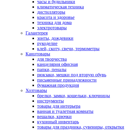
часы и будильники
климатическая техника
дистилляторы
красота и здоровье
техника для дома
электротовары
Галантерея
зонты, дождевики
рукоделие
клей, скотч, свечи, термометры
Канцтовары
для творчества
канцелярия офисная
папки, пеналы
рюкзаки, мешки под вторую обувь
письменные принадлежности
бумажная продукция
Хозтовары
брелки, замки, кошельки, ключницы
инструменты
товары для интерьера
ванная и туалетная комнаты
вешалки, крючки
кухонный инвентарь
товары для праздника, сувениры, открытки