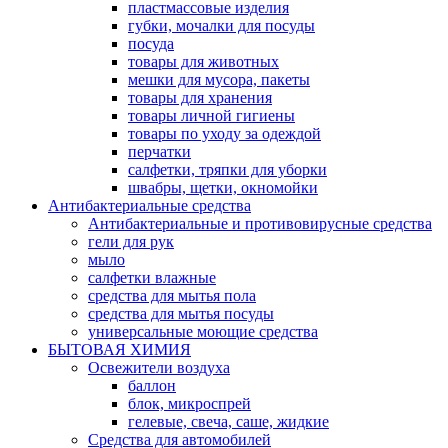
пластмассовые изделия
губки, мочалки для посуды
посуда
товары для животных
мешки для мусора, пакеты
товары для хранения
товары личной гигиены
товары по уходу за одеждой
перчатки
салфетки, тряпки для уборки
швабры, щетки, окномойки
Антибактериальные средства
Антибактериальные и противовирусные средства
гели для рук
мыло
салфетки влажные
средства для мытья пола
средства для мытья посуды
универсальные моющие средства
БЫТОВАЯ ХИМИЯ
Освежители воздуха
баллон
блок, микроспрей
гелевые, свеча, саше, жидкие
Средства для автомобилей