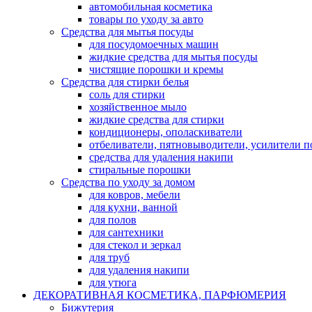
автомобильная косметика
товары по уходу за авто
Средства для мытья посуды
для посудомоечных машин
жидкие средства для мытья посуды
чистящие порошки и кремы
Средства для стирки белья
соль для стирки
хозяйственное мыло
жидкие средства для стирки
кондиционеры, ополаскиватели
отбеливатели, пятновыводители, усилители 
средства для удаления накипи
стиральные порошки
Средства по уходу за домом
для ковров, мебели
для кухни, ванной
для полов
для сантехники
для стекол и зеркал
для труб
для удаления накипи
для утюга
ДЕКОРАТИВНАЯ КОСМЕТИКА, ПАРФЮМЕРИЯ
Бижутерия