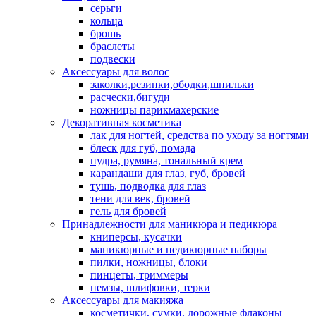
серьги
кольца
брошь
браслеты
подвески
Аксессуары для волос
заколки,резинки,ободки,шпильки
расчески,бигуди
ножницы парикмахерские
Декоративная косметика
лак для ногтей, средства по уходу за ногтями
блеск для губ, помада
пудра, румяна, тональный крем
карандаши для глаз, губ, бровей
тушь, подводка для глаз
тени для век, бровей
гель для бровей
Принадлежности для маникюра и педикюра
книперсы, кусачки
маникюрные и педикюрные наборы
пилки, ножницы, блоки
пинцеты, триммеры
пемзы, шлифовки, терки
Аксессуары для макияжа
косметички, сумки, дорожные флаконы