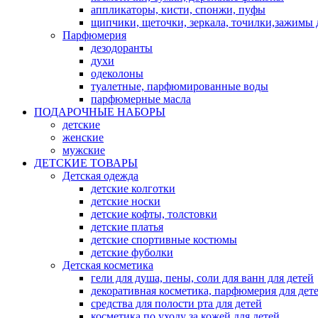
аппликаторы, кисти, спонжи, пуфы
щипчики, щеточки, зеркала, точилки,зажимы 
Парфюмерия
дезодоранты
духи
одеколоны
туалетные, парфюмированные воды
парфюмерные масла
ПОДАРОЧНЫЕ НАБОРЫ
детские
женские
мужские
ДЕТСКИЕ ТОВАРЫ
Детская одежда
детские колготки
детские носки
детские кофты, толстовки
детские платья
детские спортивные костюмы
детские фуболки
Детская косметика
гели для душа, пены, соли для ванн для детей
декоративная косметика, парфюмерия для дет
средства для полости рта для детей
косметика по уходу за кожей для детей