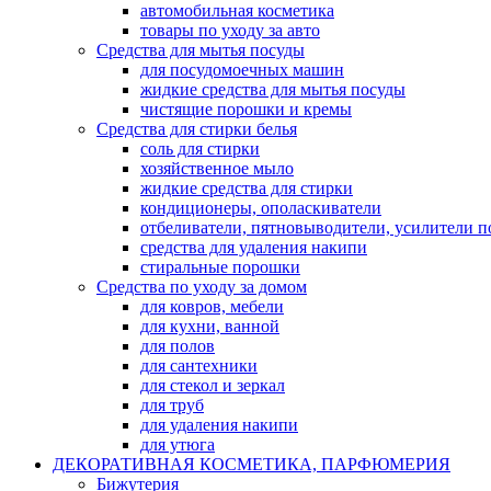
автомобильная косметика
товары по уходу за авто
Средства для мытья посуды
для посудомоечных машин
жидкие средства для мытья посуды
чистящие порошки и кремы
Средства для стирки белья
соль для стирки
хозяйственное мыло
жидкие средства для стирки
кондиционеры, ополаскиватели
отбеливатели, пятновыводители, усилители 
средства для удаления накипи
стиральные порошки
Средства по уходу за домом
для ковров, мебели
для кухни, ванной
для полов
для сантехники
для стекол и зеркал
для труб
для удаления накипи
для утюга
ДЕКОРАТИВНАЯ КОСМЕТИКА, ПАРФЮМЕРИЯ
Бижутерия