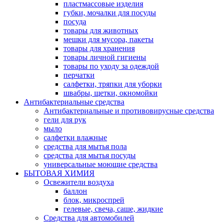
пластмассовые изделия
губки, мочалки для посуды
посуда
товары для животных
мешки для мусора, пакеты
товары для хранения
товары личной гигиены
товары по уходу за одеждой
перчатки
салфетки, тряпки для уборки
швабры, щетки, окномойки
Антибактериальные средства
Антибактериальные и противовирусные средства
гели для рук
мыло
салфетки влажные
средства для мытья пола
средства для мытья посуды
универсальные моющие средства
БЫТОВАЯ ХИМИЯ
Освежители воздуха
баллон
блок, микроспрей
гелевые, свеча, саше, жидкие
Средства для автомобилей