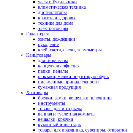
часы и будильники
климатическая техника
дистилляторы
красота и здоровье
техника для дома
электротовары
Галантерея
зонты, дождевики
рукоделие
клей, скотч, свечи, термометры
Канцтовары
для творчества
канцелярия офисная
папки, пеналы
рюкзаки, мешки под вторую обувь
письменные принадлежности
бумажная продукция
Хозтовары
брелки, замки, кошельки, ключницы
инструменты
товары для интерьера
ванная и туалетная комнаты
вешалки, крючки
кухонный инвентарь
товары для праздника, сувениры, открытки