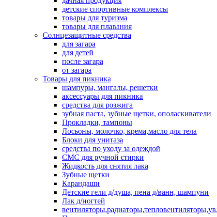
дачная продукция
детские спортивные комплексы
товары для туризма
товары для плавания
Солнцезащитные средства
для загара
для детей
после загара
от загара
Товары для пикника
шампуры, мангалы, решетки
аксессуары для пикника
средства для розжига
зубная паста, зубные щетки, ополаскиватели
Прокладки, тампоны
Лосьоны, молочко, крема,масло для тела
Блоки для унитаза
средства по уходу за одеждой
СМС для ручной стирки
Жидкость для снятия лака
Зубные щетки
Карандаши
Детские гели д/душа, пена д/ванн, шампуни
Лак д/ногтей
вентиляторы,радиаторы,тепловентиляторы,у