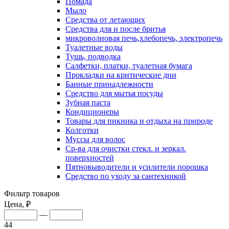
Помада
Мыло
Средства от летающих
Средства для и после бритья
микроволновая печь,хлебопечь, электропечь
Туалетные воды
Тушь, подводка
Салфетки, платки, туалетная бумага
Прокладки на критические дни
Банные принадлежности
Средство для мытья посуды
Зубная паста
Кондиционеры
Товары для пикника и отдыха на природе
Колготки
Муссы для волос
Ср-ва для очистки стекл. и зеркал.
поверхностей
Пятновыводители и усилители порошка
Средство по уходу за сантехникой
Фильтр товаров
Цена, ₽
—
44