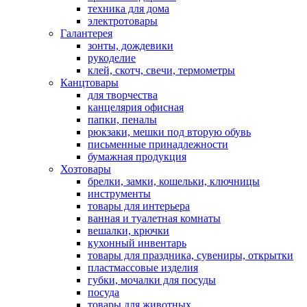
техника для дома
электротовары
Галантерея
зонты, дождевики
рукоделие
клей, скотч, свечи, термометры
Канцтовары
для творчества
канцелярия офисная
папки, пеналы
рюкзаки, мешки под вторую обувь
письменные принадлежности
бумажная продукция
Хозтовары
брелки, замки, кошельки, ключницы
инструменты
товары для интерьера
ванная и туалетная комнаты
вешалки, крючки
кухонный инвентарь
товары для праздника, сувениры, открытки
пластмассовые изделия
губки, мочалки для посуды
посуда
товары для животных