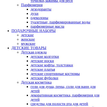
точилки,зажимы для ресн
Парфюмерия
дезодоранты
духи
одеколоны
туалетные, парфюмированные воды
парфюмерные масла
ПОДАРОЧНЫЕ НАБОРЫ
детские
женские
мужские
ДЕТСКИЕ ТОВАРЫ
Детская одежда
детские колготки
детские носки
детские кофты, толстовки
детские платья
детские спортивные костюмы
детские фуболки
Детская косметика
гели для душа, пены, соли для ванн для
детей
декоративная косметика, парфюмерия для
детей
средства для полости рта для детей