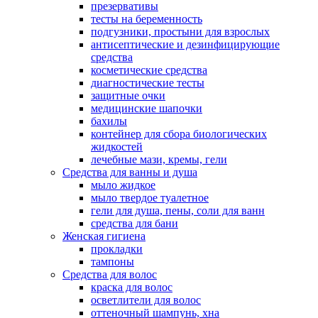
презервативы
тесты на беременность
подгузники, простыни для взрослых
антисептические и дезинфицирующие
средства
косметические средства
диагностические тесты
защитные очки
медицинские шапочки
бахилы
контейнер для сбора биологических
жидкостей
лечебные мази, кремы, гели
Средства для ванны и душа
мыло жидкое
мыло твердое туалетное
гели для душа, пены, соли для ванн
средства для бани
Женская гигиена
прокладки
тампоны
Средства для волос
краска для волос
осветлители для волос
оттеночный шампунь, хна