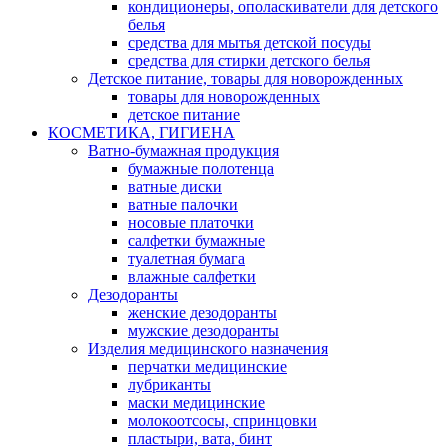
кондиционеры, ополаскиватели для детского
белья
средства для мытья детской посуды
средства для стирки детского белья
Детское питание, товары для новорожденных
товары для новорожденных
детское питание
КОСМЕТИКА, ГИГИЕНА
Ватно-бумажная продукция
бумажные полотенца
ватные диски
ватные палочки
носовые платочки
салфетки бумажные
туалетная бумага
влажные салфетки
Дезодоранты
женские дезодоранты
мужские дезодоранты
Изделия медицинского назначения
перчатки медицинские
лубриканты
маски медицинские
молокоотсосы, спринцовки
пластыри, вата, бинт