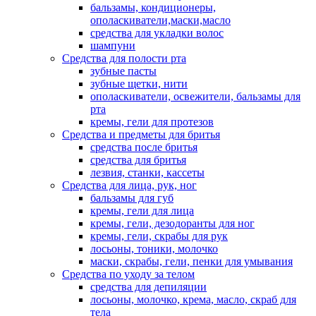
бальзамы, кондиционеры,
ополаскиватели,маски,масло
средства для укладки волос
шампуни
Средства для полости рта
зубные пасты
зубные щетки, нити
ополаскиватели, освежители, бальзамы для
рта
кремы, гели для протезов
Средства и предметы для бритья
средства после бритья
средства для бритья
лезвия, станки, кассеты
Средства для лица, рук, ног
бальзамы для губ
кремы, гели для лица
кремы, гели, дезодоранты для ног
кремы, гели, скрабы для рук
лосьоны, тоники, молочко
маски, скрабы, гели, пенки для умывания
Средства по уходу за телом
средства для депиляции
лосьоны, молочко, крема, масло, скраб для
тела