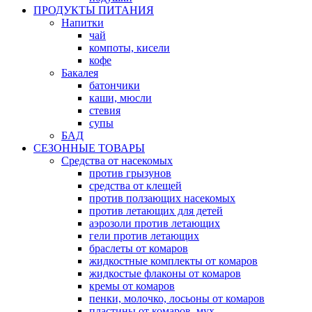
ПРОДУКТЫ ПИТАНИЯ
Напитки
чай
компоты, кисели
кофе
Бакалея
батончики
каши, мюсли
стевия
супы
БАД
СЕЗОННЫЕ ТОВАРЫ
Средства от насекомых
против грызунов
средства от клещей
против ползающих насекомых
против летающих для детей
аэрозоли против летающих
гели против летающих
браслеты от комаров
жидкостные комплекты от комаров
жидкостые флаконы от комаров
кремы от комаров
пенки, молочко, лосьоны от комаров
пластины от комаров, мух