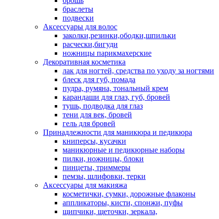
брошь
браслеты
подвески
Аксессуары для волос
заколки,резинки,ободки,шпильки
расчески,бигуди
ножницы парикмахерские
Декоративная косметика
лак для ногтей, средства по уходу за ногтями
блеск для губ, помада
пудра, румяна, тональный крем
карандаши для глаз, губ, бровей
тушь, подводка для глаз
тени для век, бровей
гель для бровей
Принадлежности для маникюра и педикюра
книперсы, кусачки
маникюрные и педикюрные наборы
пилки, ножницы, блоки
пинцеты, триммеры
пемзы, шлифовки, терки
Аксессуары для макияжа
косметички, сумки, дорожные флаконы
аппликаторы, кисти, спонжи, пуфы
щипчики, щеточки, зеркала,