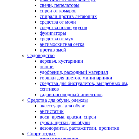
свечи, пепелаторы
спреи от комаров
спирали против летающих
средства от моли
средства после укусов
фумигаторы
средства от мух
антимоскитная сетка
против змей
Садоводство
деревья, кустарники
овощи
удобрения, расходный материал
горшки для цветов, минипарники
средства для биотуалетов, выгребных ям,
септиков
садово-огородный инвентарь
Средства для обуви, одежды
аксессуары для обуви
антистатик
воск, крема, краски, спреи
губки, щетки для обуви
дезодоранты, растяжители, пропитки
Спорт, отдых