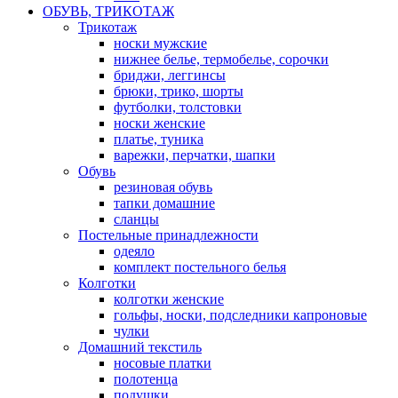
ОБУВЬ, ТРИКОТАЖ
Трикотаж
носки мужские
нижнее белье, термобелье, сорочки
бриджи, леггинсы
брюки, трико, шорты
футболки, толстовки
носки женские
платье, туника
варежки, перчатки, шапки
Обувь
резиновая обувь
тапки домашние
сланцы
Постельные принадлежности
одеяло
комплект постельного белья
Колготки
колготки женские
гольфы, носки, подследники капроновые
чулки
Домашний текстиль
носовые платки
полотенца
подушки