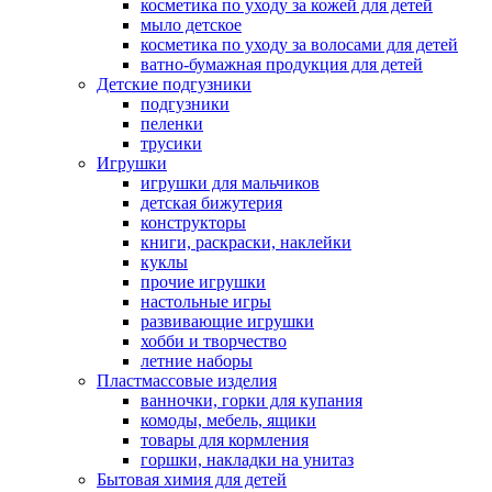
косметика по уходу за кожей для детей
мыло детское
косметика по уходу за волосами для детей
ватно-бумажная продукция для детей
Детские подгузники
подгузники
пеленки
трусики
Игрушки
игрушки для мальчиков
детская бижутерия
конструкторы
книги, раскраски, наклейки
куклы
прочие игрушки
настольные игры
развивающие игрушки
хобби и творчество
летние наборы
Пластмассовые изделия
ванночки, горки для купания
комоды, мебель, ящики
товары для кормления
горшки, накладки на унитаз
Бытовая химия для детей