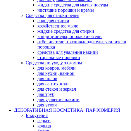
жидкие средства для мытья посуды
чистящие порошки и кремы
Средства для стирки белья
соль для стирки
хозяйственное мыло
жидкие средства для стирки
кондиционеры, ополаскиватели
отбеливатели, пятновыводители, усилители
порошка
средства для удаления накипи
стиральные порошки
Средства по уходу за домом
для ковров, мебели
для кухни, ванной
для полов
для сантехники
для стекол и зеркал
для труб
для удаления накипи
для утюга
ДЕКОРАТИВНАЯ КОСМЕТИКА, ПАРФЮМЕРИЯ
Бижутерия
серьги
кольца