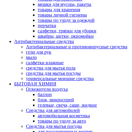
мешки для мусора, пакеты
товары для хранения
товары личной гигиены
товары по уходу за одеждой
перчатки
салфетки, тряпки для уборки
швабры, щетки, окномойки
Антибактериальные средства
Антибактериальные и противовирусные средства
гели для рук
мыло
салфетки влажные
средства для мытья пола
средства для мытья посуды
универсальные моющие средства
БЫТОВАЯ ХИМИЯ
Освежители воздуха
баллон
блок, микроспрей
гелевые, свеча, саше, жидкие
Средства для автомобилей
автомобильная косметика
товары по уходу за авто
Средства для мытья посуды
для посудомоечных машин