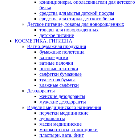
кондиционеры, ополаскиватели для детского
белья
средства для мытья детской посуды
средства для стирки детского белья
Детское питание, товары для новорожденных
товары для новорожденных
детское питание
КОСМЕТИКА, ГИГИЕНА
Ватно-бумажная продукция
бумажные полотенца
ватные диски
ватные палочки
носовые платочки
салфетки бумажные
туалетная бумага
влажные салфетки
Дезодоранты
женские дезодоранты
мужские дезодоранты
Изделия медицинского назначения
перчатки медицинские
лубриканты
маски медицинские
молокоотсосы, спринцовки
пластыри, вата, бинт