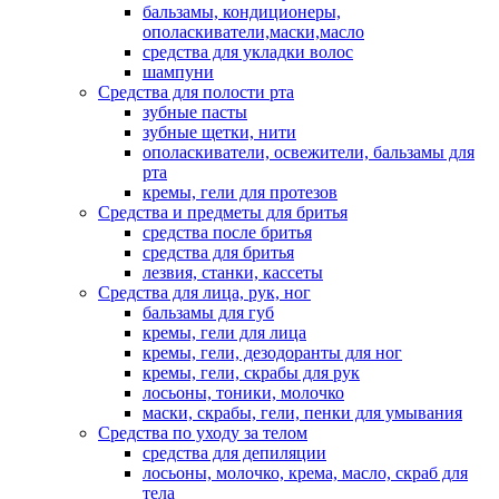
бальзамы, кондиционеры,
ополаскиватели,маски,масло
средства для укладки волос
шампуни
Средства для полости рта
зубные пасты
зубные щетки, нити
ополаскиватели, освежители, бальзамы для
рта
кремы, гели для протезов
Средства и предметы для бритья
средства после бритья
средства для бритья
лезвия, станки, кассеты
Средства для лица, рук, ног
бальзамы для губ
кремы, гели для лица
кремы, гели, дезодоранты для ног
кремы, гели, скрабы для рук
лосьоны, тоники, молочко
маски, скрабы, гели, пенки для умывания
Средства по уходу за телом
средства для депиляции
лосьоны, молочко, крема, масло, скраб для
тела