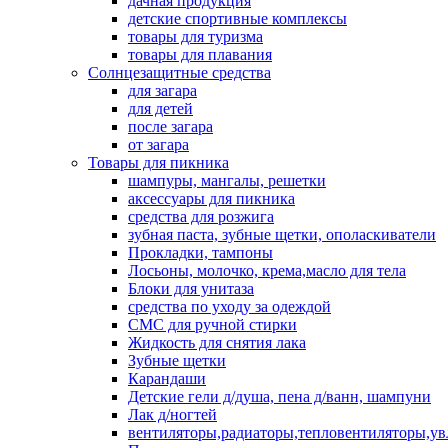
дачная продукция
детские спортивные комплексы
товары для туризма
товары для плавания
Солнцезащитные средства
для загара
для детей
после загара
от загара
Товары для пикника
шампуры, мангалы, решетки
аксессуары для пикника
средства для розжига
зубная паста, зубные щетки, ополаскиватели
Прокладки, тампоны
Лосьоны, молочко, крема,масло для тела
Блоки для унитаза
средства по уходу за одеждой
СМС для ручной стирки
Жидкость для снятия лака
Зубные щетки
Карандаши
Детские гели д/душа, пена д/ванн, шампуни
Лак д/ногтей
вентиляторы,радиаторы,тепловентиляторы,у