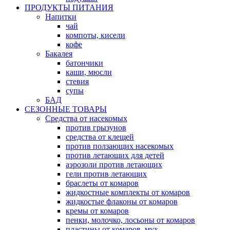
ПРОДУКТЫ ПИТАНИЯ
Напитки
чай
компоты, кисели
кофе
Бакалея
батончики
каши, мюсли
стевия
супы
БАД
СЕЗОННЫЕ ТОВАРЫ
Средства от насекомых
против грызунов
средства от клещей
против ползающих насекомых
против летающих для детей
аэрозоли против летающих
гели против летающих
браслеты от комаров
жидкостные комплекты от комаров
жидкостые флаконы от комаров
кремы от комаров
пенки, молочко, лосьоны от комаров
пластины от комаров, мух