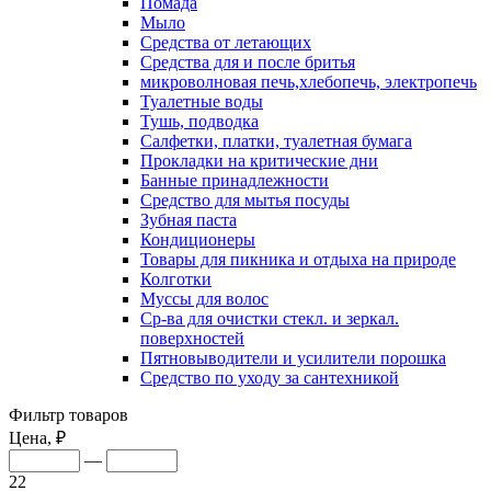
Помада
Мыло
Средства от летающих
Средства для и после бритья
микроволновая печь,хлебопечь, электропечь
Туалетные воды
Тушь, подводка
Салфетки, платки, туалетная бумага
Прокладки на критические дни
Банные принадлежности
Средство для мытья посуды
Зубная паста
Кондиционеры
Товары для пикника и отдыха на природе
Колготки
Муссы для волос
Ср-ва для очистки стекл. и зеркал.
поверхностей
Пятновыводители и усилители порошка
Средство по уходу за сантехникой
Фильтр товаров
Цена, ₽
—
22