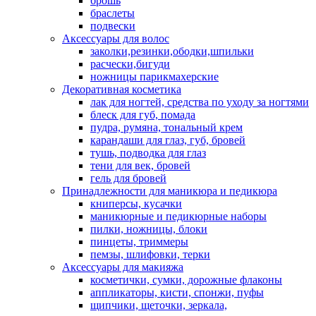
брошь
браслеты
подвески
Аксессуары для волос
заколки,резинки,ободки,шпильки
расчески,бигуди
ножницы парикмахерские
Декоративная косметика
лак для ногтей, средства по уходу за ногтями
блеск для губ, помада
пудра, румяна, тональный крем
карандаши для глаз, губ, бровей
тушь, подводка для глаз
тени для век, бровей
гель для бровей
Принадлежности для маникюра и педикюра
книперсы, кусачки
маникюрные и педикюрные наборы
пилки, ножницы, блоки
пинцеты, триммеры
пемзы, шлифовки, терки
Аксессуары для макияжа
косметички, сумки, дорожные флаконы
аппликаторы, кисти, спонжи, пуфы
щипчики, щеточки, зеркала,