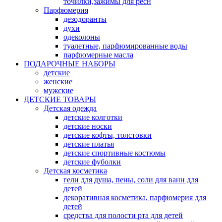
точилки,зажимы для ресн
Парфюмерия
дезодоранты
духи
одеколоны
туалетные, парфюмированные воды
парфюмерные масла
ПОДАРОЧНЫЕ НАБОРЫ
детские
женские
мужские
ДЕТСКИЕ ТОВАРЫ
Детская одежда
детские колготки
детские носки
детские кофты, толстовки
детские платья
детские спортивные костюмы
детские фуболки
Детская косметика
гели для душа, пены, соли для ванн для
детей
декоративная косметика, парфюмерия для
детей
средства для полости рта для детей