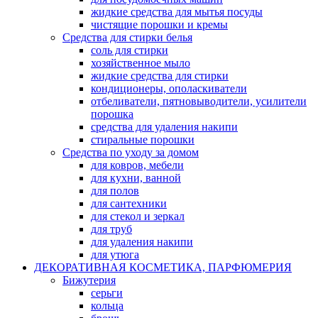
жидкие средства для мытья посуды
чистящие порошки и кремы
Средства для стирки белья
соль для стирки
хозяйственное мыло
жидкие средства для стирки
кондиционеры, ополаскиватели
отбеливатели, пятновыводители, усилители
порошка
средства для удаления накипи
стиральные порошки
Средства по уходу за домом
для ковров, мебели
для кухни, ванной
для полов
для сантехники
для стекол и зеркал
для труб
для удаления накипи
для утюга
ДЕКОРАТИВНАЯ КОСМЕТИКА, ПАРФЮМЕРИЯ
Бижутерия
серьги
кольца