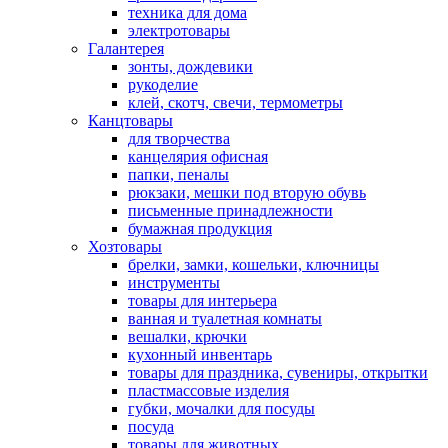
техника для дома
электротовары
Галантерея
зонты, дождевики
рукоделие
клей, скотч, свечи, термометры
Канцтовары
для творчества
канцелярия офисная
папки, пеналы
рюкзаки, мешки под вторую обувь
письменные принадлежности
бумажная продукция
Хозтовары
брелки, замки, кошельки, ключницы
инструменты
товары для интерьера
ванная и туалетная комнаты
вешалки, крючки
кухонный инвентарь
товары для праздника, сувениры, открытки
пластмассовые изделия
губки, мочалки для посуды
посуда
товары для животных