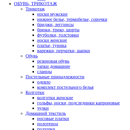
ОБУВЬ, ТРИКОТАЖ
Трикотаж
носки мужские
нижнее белье, термобелье, сорочки
бриджи, леггинсы
брюки, трико, шорты
футболки, толстовки
носки женские
платье, туника
варежки, перчатки, шапки
Обувь
резиновая обувь
тапки домашние
сланцы
Постельные принадлежности
одеяло
комплект постельного белья
Колготки
колготки женские
гольфы, носки, подследники капроновые
чулки
Домашний текстиль
носовые платки
полотенца
подушки