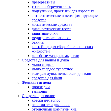
презервативы
тесты на беременность
подгузники, простыни для взрослых
антисептические и дезинфицирующие
средства
косметические средства
диагностические тесты
защитные очки
медицинские шапочки
бахилы
контейнер для сбора биологических
жидкостей
лечебные мази, кремы, гели
Средства для ванны и душа
мыло жидкое
мыло твердое туалетное
гели для душа, пены, соли для ванн
средства для бани
Женская гигиена
прокладки
тампоны
Средства для волос
краска для волос
осветлители для волос
оттеночный шампунь, хна