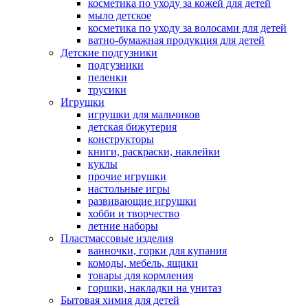
косметика по уходу за кожей для детей
мыло детское
косметика по уходу за волосами для детей
ватно-бумажная продукция для детей
Детские подгузники
подгузники
пеленки
трусики
Игрушки
игрушки для мальчиков
детская бижутерия
конструкторы
книги, раскраски, наклейки
куклы
прочие игрушки
настольные игры
развивающие игрушки
хобби и творчество
летние наборы
Пластмассовые изделия
ванночки, горки для купания
комоды, мебель, ящики
товары для кормления
горшки, накладки на унитаз
Бытовая химия для детей