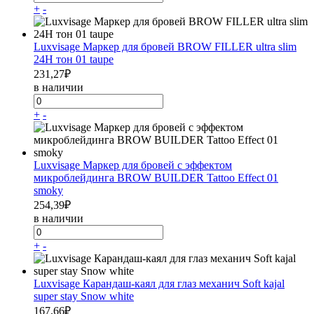
+
-
Luxvisage Маркер для бровей BROW FILLER ultra slim
24H тон 01 taupe
231,27
₽
в наличии
+
-
Luxvisage Маркер для бровей c эффектом
микроблейдинга BROW BUILDER Tattoo Effect 01
smoky
254,39
₽
в наличии
+
-
Luxvisage Карандаш-каял для глаз механич Soft kajal
super stay Snow white
167,66
₽