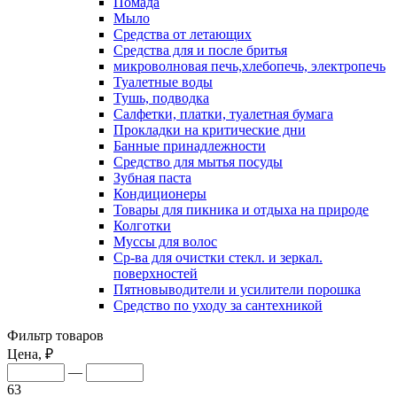
Помада
Мыло
Средства от летающих
Средства для и после бритья
микроволновая печь,хлебопечь, электропечь
Туалетные воды
Тушь, подводка
Салфетки, платки, туалетная бумага
Прокладки на критические дни
Банные принадлежности
Средство для мытья посуды
Зубная паста
Кондиционеры
Товары для пикника и отдыха на природе
Колготки
Муссы для волос
Ср-ва для очистки стекл. и зеркал.
поверхностей
Пятновыводители и усилители порошка
Средство по уходу за сантехникой
Фильтр товаров
Цена, ₽
—
63