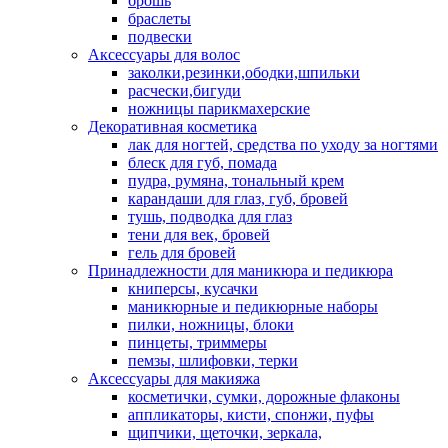
брошь
браслеты
подвески
Аксессуары для волос
заколки,резинки,ободки,шпильки
расчески,бигуди
ножницы парикмахерские
Декоративная косметика
лак для ногтей, средства по уходу за ногтями
блеск для губ, помада
пудра, румяна, тональный крем
карандаши для глаз, губ, бровей
тушь, подводка для глаз
тени для век, бровей
гель для бровей
Принадлежности для маникюра и педикюра
книперсы, кусачки
маникюрные и педикюрные наборы
пилки, ножницы, блоки
пинцеты, триммеры
пемзы, шлифовки, терки
Аксессуары для макияжа
косметички, сумки, дорожные флаконы
аппликаторы, кисти, спонжи, пуфы
щипчики, щеточки, зеркала,