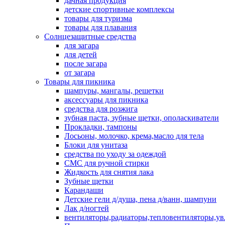
дачная продукция
детские спортивные комплексы
товары для туризма
товары для плавания
Солнцезащитные средства
для загара
для детей
после загара
от загара
Товары для пикника
шампуры, мангалы, решетки
аксессуары для пикника
средства для розжига
зубная паста, зубные щетки, ополаскиватели
Прокладки, тампоны
Лосьоны, молочко, крема,масло для тела
Блоки для унитаза
средства по уходу за одеждой
СМС для ручной стирки
Жидкость для снятия лака
Зубные щетки
Карандаши
Детские гели д/душа, пена д/ванн, шампуни
Лак д/ногтей
вентиляторы,радиаторы,тепловентиляторы,у