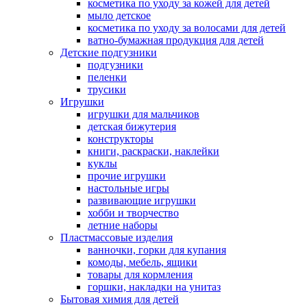
косметика по уходу за кожей для детей
мыло детское
косметика по уходу за волосами для детей
ватно-бумажная продукция для детей
Детские подгузники
подгузники
пеленки
трусики
Игрушки
игрушки для мальчиков
детская бижутерия
конструкторы
книги, раскраски, наклейки
куклы
прочие игрушки
настольные игры
развивающие игрушки
хобби и творчество
летние наборы
Пластмассовые изделия
ванночки, горки для купания
комоды, мебель, ящики
товары для кормления
горшки, накладки на унитаз
Бытовая химия для детей