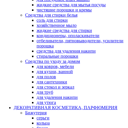
жидкие средства для мытья посуды
чистящие порошки и кремы
Средства для стирки белья
соль для стирки
хозяйственное мыло
жидкие средства для стирки
кондиционеры, ополаскиватели
отбеливатели, пятновыводители, усилители
порошка
средства для удаления накипи
стиральные порошки
Средства по уходу за домом
для ковров, мебели
для кухни, ванной
для полов
для сантехники
для стекол и зеркал
для труб
для удаления накипи
для утюга
ДЕКОРАТИВНАЯ КОСМЕТИКА, ПАРФЮМЕРИЯ
Бижутерия
серьги
кольца