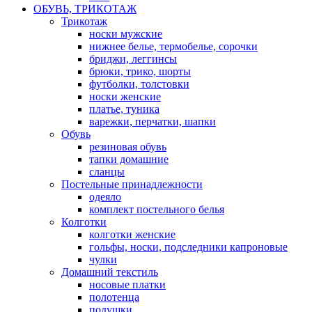
ОБУВЬ, ТРИКОТАЖ
Трикотаж
носки мужские
нижнее белье, термобелье, сорочки
бриджи, леггинсы
брюки, трико, шорты
футболки, толстовки
носки женские
платье, туника
варежки, перчатки, шапки
Обувь
резиновая обувь
тапки домашние
сланцы
Постельные принадлежности
одеяло
комплект постельного белья
Колготки
колготки женские
гольфы, носки, подследники капроновые
чулки
Домашний текстиль
носовые платки
полотенца
подушки