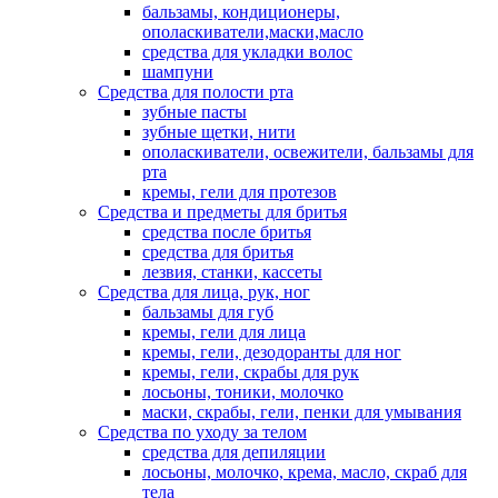
бальзамы, кондиционеры,
ополаскиватели,маски,масло
средства для укладки волос
шампуни
Средства для полости рта
зубные пасты
зубные щетки, нити
ополаскиватели, освежители, бальзамы для
рта
кремы, гели для протезов
Средства и предметы для бритья
средства после бритья
средства для бритья
лезвия, станки, кассеты
Средства для лица, рук, ног
бальзамы для губ
кремы, гели для лица
кремы, гели, дезодоранты для ног
кремы, гели, скрабы для рук
лосьоны, тоники, молочко
маски, скрабы, гели, пенки для умывания
Средства по уходу за телом
средства для депиляции
лосьоны, молочко, крема, масло, скраб для
тела