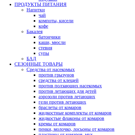
ПРОДУКТЫ ПИТАНИЯ
Напитки
чай
компоты, кисели
кофе
Бакалея
батончики
каши, мюсли
стевия
супы
БАД
СЕЗОННЫЕ ТОВАРЫ
Средства от насекомых
против грызунов
средства от клещей
против ползающих насекомых
против летающих для детей
аэрозоли против летающих
гели против летающих
браслеты от комаров
жидкостные комплекты от комаров
жидкостые флаконы от комаров
кремы от комаров
пенки, молочко, лосьоны от комаров
пластины от комаров, мух