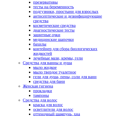
презервативы
тесты на беременность
подгузники, простыни для взрослых
антисептические и дезинфицирующие
средства
косметические средства
диагностические тесты
защитные очки
медицинские шапочки
бахилы
контейнер для сбора биологических
жидкостей
лечебные мази, кремы, гели
Средства для ванны и душа
мыло жидкое
мыло твердое туалетное
гели для душа, пены, соли для ванн
средства для бани
Женская гигиена
прокладки
тампоны
Средства для волос
краска для волос
осветлители для волос
оттеночный шампунь, хна