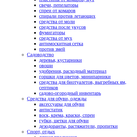
свечи, пепелаторы
спреи от комаров
спирали против летающих
средства от моли
средства после укусов
фумигаторы
средства от мух
антимоскитная сетка
против змей
Садоводство
деревья, кустарники
овощи
удобрения, расходный материал
горшки для цветов, минипарники
средства для биотуалетов, выгребных ям,
септиков
садово-огородный инвентарь
Средства для обуви, одежды
аксессуары для обуви
антистатик
воск, крема, краски, спреи
губки, щетки для обуви
дезодоранты, растяжители, пропитки
Спорт, отдых