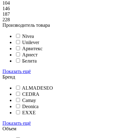
104
146
187
228
Производитель товара
Nivea
Unilever
Арвитекс
Арнест
Белита
Показать ещё
Бренд
ALMADESEO
CEDRA
Camay
Deonica
EXXE
Показать ещё
Объем