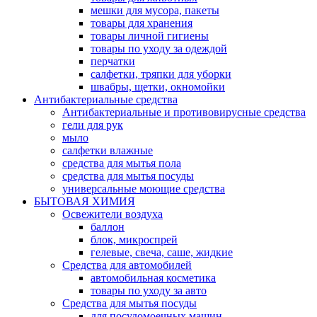
мешки для мусора, пакеты
товары для хранения
товары личной гигиены
товары по уходу за одеждой
перчатки
салфетки, тряпки для уборки
швабры, щетки, окномойки
Антибактериальные средства
Антибактериальные и противовирусные средства
гели для рук
мыло
салфетки влажные
средства для мытья пола
средства для мытья посуды
универсальные моющие средства
БЫТОВАЯ ХИМИЯ
Освежители воздуха
баллон
блок, микроспрей
гелевые, свеча, саше, жидкие
Средства для автомобилей
автомобильная косметика
товары по уходу за авто
Средства для мытья посуды
для посудомоечных машин