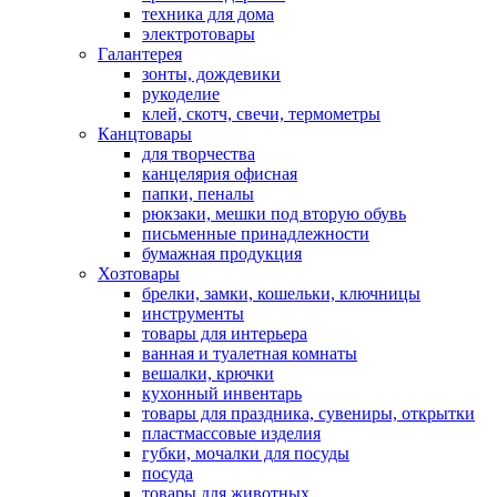
техника для дома
электротовары
Галантерея
зонты, дождевики
рукоделие
клей, скотч, свечи, термометры
Канцтовары
для творчества
канцелярия офисная
папки, пеналы
рюкзаки, мешки под вторую обувь
письменные принадлежности
бумажная продукция
Хозтовары
брелки, замки, кошельки, ключницы
инструменты
товары для интерьера
ванная и туалетная комнаты
вешалки, крючки
кухонный инвентарь
товары для праздника, сувениры, открытки
пластмассовые изделия
губки, мочалки для посуды
посуда
товары для животных