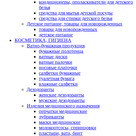
кондиционеры, ополаскиватели для детского
белья
средства для мытья детской посуды
средства для стирки детского белья
Детское питание, товары для новорожденных
товары для новорожденных
детское питание
КОСМЕТИКА, ГИГИЕНА
Ватно-бумажная продукция
бумажные полотенца
ватные диски
ватные палочки
носовые платочки
салфетки бумажные
туалетная бумага
влажные салфетки
Дезодоранты
женские дезодоранты
мужские дезодоранты
Изделия медицинского назначения
перчатки медицинские
лубриканты
маски медицинские
молокоотсосы, спринцовки
пластыри, вата, бинт