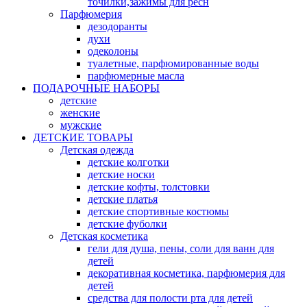
точилки,зажимы для ресн
Парфюмерия
дезодоранты
духи
одеколоны
туалетные, парфюмированные воды
парфюмерные масла
ПОДАРОЧНЫЕ НАБОРЫ
детские
женские
мужские
ДЕТСКИЕ ТОВАРЫ
Детская одежда
детские колготки
детские носки
детские кофты, толстовки
детские платья
детские спортивные костюмы
детские фуболки
Детская косметика
гели для душа, пены, соли для ванн для
детей
декоративная косметика, парфюмерия для
детей
средства для полости рта для детей