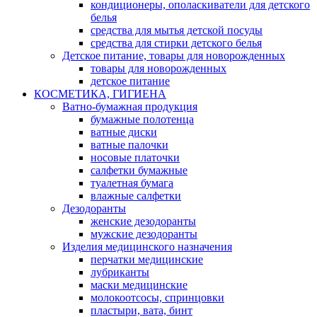
кондиционеры, ополаскиватели для детского
белья
средства для мытья детской посуды
средства для стирки детского белья
Детское питание, товары для новорожденных
товары для новорожденных
детское питание
КОСМЕТИКА, ГИГИЕНА
Ватно-бумажная продукция
бумажные полотенца
ватные диски
ватные палочки
носовые платочки
салфетки бумажные
туалетная бумага
влажные салфетки
Дезодоранты
женские дезодоранты
мужские дезодоранты
Изделия медицинского назначения
перчатки медицинские
лубриканты
маски медицинские
молокоотсосы, спринцовки
пластыри, вата, бинт