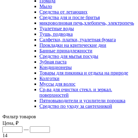
Помада
Мыло
Средства от летающих
Средства для и после бритья
микроволновая печь,хлебопечь, электропечь
Туалетные воды
Тушь, подводка
Салфетки, платки, туалетная бумага
Прокладки на критические дни
Банные принадлежности
Средство для мытья посуды
Зубная паста
Кондиционеры
Товары для пикника и отдыха на природе
Колготки
Муссы для волос
Ср-ва для очистки стекл. и зеркал.
поверхностей
Пятновыводители и усилители порошка
Средство по уходу за сантехникой
Фильтр товаров
Цена, ₽
—
14