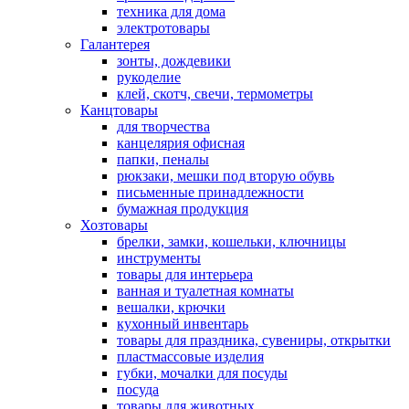
техника для дома
электротовары
Галантерея
зонты, дождевики
рукоделие
клей, скотч, свечи, термометры
Канцтовары
для творчества
канцелярия офисная
папки, пеналы
рюкзаки, мешки под вторую обувь
письменные принадлежности
бумажная продукция
Хозтовары
брелки, замки, кошельки, ключницы
инструменты
товары для интерьера
ванная и туалетная комнаты
вешалки, крючки
кухонный инвентарь
товары для праздника, сувениры, открытки
пластмассовые изделия
губки, мочалки для посуды
посуда
товары для животных