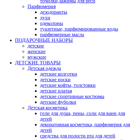
точилки,зажимы для ресн
Парфюмерия
дезодоранты
духи
одеколоны
туалетные, парфюмированные воды
парфюмерные масла
ПОДАРОЧНЫЕ НАБОРЫ
детские
женские
мужские
ДЕТСКИЕ ТОВАРЫ
Детская одежда
детские колготки
детские носки
детские кофты, толстовки
детские платья
детские спортивные костюмы
детские фуболки
Детская косметика
гели для душа, пены, соли для ванн для
детей
декоративная косметика, парфюмерия для
детей
средства для полости рта для детей