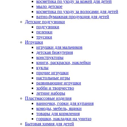
косметика по уходу за кожей для детей
мыло детское
косметика по уходу за волосами для детей
ватно-бумажная продукция для детей
Детские подгузники
подгузники
пеленки
трусики
Игрушки
игрушки для мальчиков
детская бижутерия
конструкторы
книги, раскраски, наклейки
куклы
прочие игрушки
настольные игры
развивающие игрушки
хобби и творчество
летние наборы
Пластмассовые изделия
ванночки, горки для купания
комоды, мебель, ящики
товары для кормления
горшки, накладки на унитаз
Бытовая химия для детей