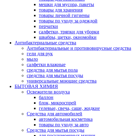
мешки для мусора, пакеты
товары для хранения
товары личной гигиены
товары по уходу за одеждой
перчатки
салфетки, тряпки для уборки
швабры, щетки, окномойки
Антибактериальные средства
Антибактериальные и противовирусные средства
гели для рук
мыло
салфетки влажные
средства для мытья пола
средства для мытья посуды
универсальные моющие средства
БЫТОВАЯ ХИМИЯ
Освежители воздуха
баллон
блок, микроспрей
гелевые, свеча, саше, жидкие
Средства для автомобилей
автомобильная косметика
товары по уходу за авто
Средства для мытья посуды
для посудомоечных машин