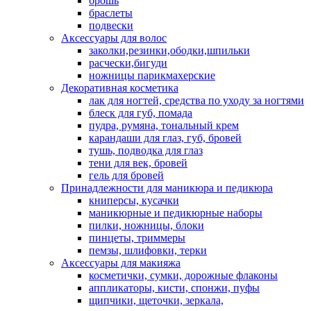
брошь
браслеты
подвески
Аксессуары для волос
заколки,резинки,ободки,шпильки
расчески,бигуди
ножницы парикмахерские
Декоративная косметика
лак для ногтей, средства по уходу за ногтями
блеск для губ, помада
пудра, румяна, тональный крем
карандаши для глаз, губ, бровей
тушь, подводка для глаз
тени для век, бровей
гель для бровей
Принадлежности для маникюра и педикюра
книперсы, кусачки
маникюрные и педикюрные наборы
пилки, ножницы, блоки
пинцеты, триммеры
пемзы, шлифовки, терки
Аксессуары для макияжа
косметички, сумки, дорожные флаконы
аппликаторы, кисти, спонжи, пуфы
щипчики, щеточки, зеркала,