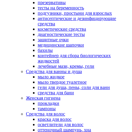
презервативы
тесты на беременность
подгузники, простыни для взрослых
антисептические и дезинфицирующие
средства
косметические средства
диагностические тесты
защитные очки
медицинские шапочки
бахилы
контейнер для сбора биологических
жидкостей
лечебные мази, кремы, гели
Средства для ванны и душа
мыло жидкое
мыло твердое туалетное
гели для душа, пены, соли для ванн
средства для бани
Женская гигиена
прокладки
тампоны
Средства для волос
краска для волос
осветлители для волос
оттеночный шампунь, хна