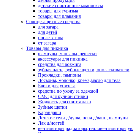
дачная продукция
детские спортивные комплексы
товары для туризма
товары для плавания
Солнцезащитные средства
для загара
для детей
после загара
от загара
Товары для пикника
шампуры, мангалы, решетки
аксессуары для пикника
средства для розжига
зубная паста, зубные щетки, ополаскиватели
Прокладки, тампоны
Лосьоны, молочко, крема,масло для тела
Блоки для унитаза
средства по уходу за одеждой
СМС для ручной стирки
Жидкость для снятия лака
Зубные щетки
Карандаши
Детские гели д/душа, пена д/ванн, шампуни
Лак д/ногтей
вентиляторы,радиаторы,тепловентиляторы,у