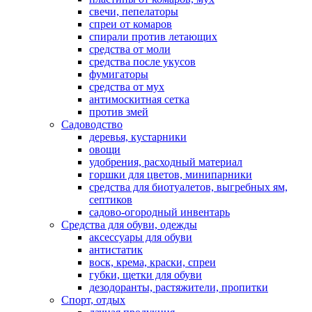
свечи, пепелаторы
спреи от комаров
спирали против летающих
средства от моли
средства после укусов
фумигаторы
средства от мух
антимоскитная сетка
против змей
Садоводство
деревья, кустарники
овощи
удобрения, расходный материал
горшки для цветов, минипарники
средства для биотуалетов, выгребных ям,
септиков
садово-огородный инвентарь
Средства для обуви, одежды
аксессуары для обуви
антистатик
воск, крема, краски, спреи
губки, щетки для обуви
дезодоранты, растяжители, пропитки
Спорт, отдых