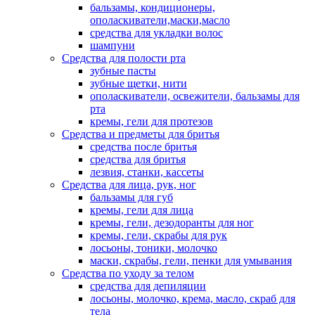
бальзамы, кондиционеры,
ополаскиватели,маски,масло
средства для укладки волос
шампуни
Средства для полости рта
зубные пасты
зубные щетки, нити
ополаскиватели, освежители, бальзамы для
рта
кремы, гели для протезов
Средства и предметы для бритья
средства после бритья
средства для бритья
лезвия, станки, кассеты
Средства для лица, рук, ног
бальзамы для губ
кремы, гели для лица
кремы, гели, дезодоранты для ног
кремы, гели, скрабы для рук
лосьоны, тоники, молочко
маски, скрабы, гели, пенки для умывания
Средства по уходу за телом
средства для депиляции
лосьоны, молочко, крема, масло, скраб для
тела