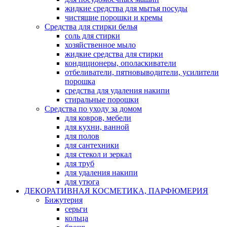
жидкие средства для мытья посуды
чистящие порошки и кремы
Средства для стирки белья
соль для стирки
хозяйственное мыло
жидкие средства для стирки
кондиционеры, ополаскиватели
отбеливатели, пятновыводители, усилители
порошка
средства для удаления накипи
стиральные порошки
Средства по уходу за домом
для ковров, мебели
для кухни, ванной
для полов
для сантехники
для стекол и зеркал
для труб
для удаления накипи
для утюга
ДЕКОРАТИВНАЯ КОСМЕТИКА, ПАРФЮМЕРИЯ
Бижутерия
серьги
кольца