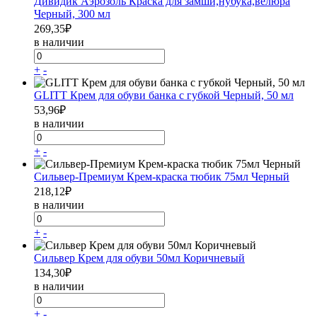
Дивидик Аэрозоль Краска для замши,нубука,велюра
Черный, 300 мл
269,35
₽
в наличии
+
-
GLITT Крем для обуви банка с губкой Черный, 50 мл
53,96
₽
в наличии
+
-
Сильвер-Премиум Крем-краска тюбик 75мл Черный
218,12
₽
в наличии
+
-
Сильвер Крем для обуви 50мл Коричневый
134,30
₽
в наличии
+
-