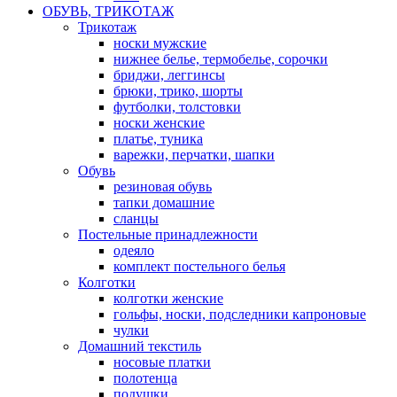
ОБУВЬ, ТРИКОТАЖ
Трикотаж
носки мужские
нижнее белье, термобелье, сорочки
бриджи, леггинсы
брюки, трико, шорты
футболки, толстовки
носки женские
платье, туника
варежки, перчатки, шапки
Обувь
резиновая обувь
тапки домашние
сланцы
Постельные принадлежности
одеяло
комплект постельного белья
Колготки
колготки женские
гольфы, носки, подследники капроновые
чулки
Домашний текстиль
носовые платки
полотенца
подушки