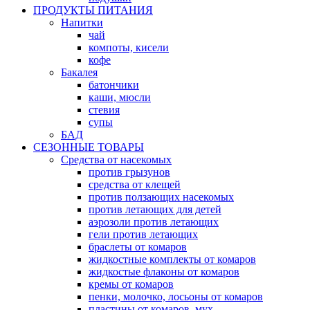
ПРОДУКТЫ ПИТАНИЯ
Напитки
чай
компоты, кисели
кофе
Бакалея
батончики
каши, мюсли
стевия
супы
БАД
СЕЗОННЫЕ ТОВАРЫ
Средства от насекомых
против грызунов
средства от клещей
против ползающих насекомых
против летающих для детей
аэрозоли против летающих
гели против летающих
браслеты от комаров
жидкостные комплекты от комаров
жидкостые флаконы от комаров
кремы от комаров
пенки, молочко, лосьоны от комаров
пластины от комаров, мух