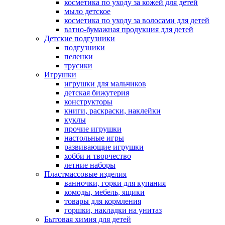
косметика по уходу за кожей для детей
мыло детское
косметика по уходу за волосами для детей
ватно-бумажная продукция для детей
Детские подгузники
подгузники
пеленки
трусики
Игрушки
игрушки для мальчиков
детская бижутерия
конструкторы
книги, раскраски, наклейки
куклы
прочие игрушки
настольные игры
развивающие игрушки
хобби и творчество
летние наборы
Пластмассовые изделия
ванночки, горки для купания
комоды, мебель, ящики
товары для кормления
горшки, накладки на унитаз
Бытовая химия для детей