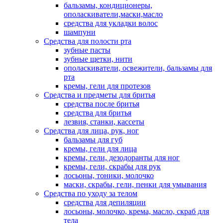
бальзамы, кондиционеры,
ополаскиватели,маски,масло
средства для укладки волос
шампуни
Средства для полости рта
зубные пасты
зубные щетки, нити
ополаскиватели, освежители, бальзамы для
рта
кремы, гели для протезов
Средства и предметы для бритья
средства после бритья
средства для бритья
лезвия, станки, кассеты
Средства для лица, рук, ног
бальзамы для губ
кремы, гели для лица
кремы, гели, дезодоранты для ног
кремы, гели, скрабы для рук
лосьоны, тоники, молочко
маски, скрабы, гели, пенки для умывания
Средства по уходу за телом
средства для депиляции
лосьоны, молочко, крема, масло, скраб для
тела