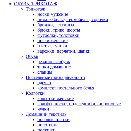
ОБУВЬ, ТРИКОТАЖ
Трикотаж
носки мужские
нижнее белье, термобелье, сорочки
бриджи, леггинсы
брюки, трико, шорты
футболки, толстовки
носки женские
платье, туника
варежки, перчатки, шапки
Обувь
резиновая обувь
тапки домашние
сланцы
Постельные принадлежности
одеяло
комплект постельного белья
Колготки
колготки женские
гольфы, носки, подследники капроновые
чулки
Домашний текстиль
носовые платки
полотенца
подушки