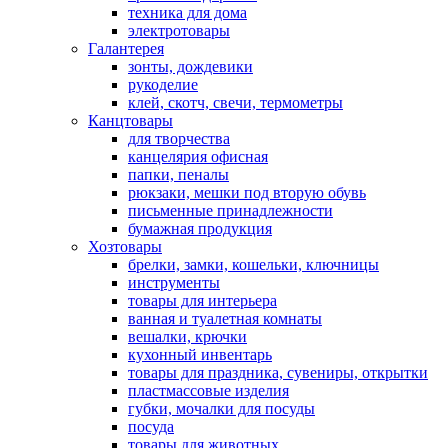
техника для дома
электротовары
Галантерея
зонты, дождевики
рукоделие
клей, скотч, свечи, термометры
Канцтовары
для творчества
канцелярия офисная
папки, пеналы
рюкзаки, мешки под вторую обувь
письменные принадлежности
бумажная продукция
Хозтовары
брелки, замки, кошельки, ключницы
инструменты
товары для интерьера
ванная и туалетная комнаты
вешалки, крючки
кухонный инвентарь
товары для праздника, сувениры, открытки
пластмассовые изделия
губки, мочалки для посуды
посуда
товары для животных