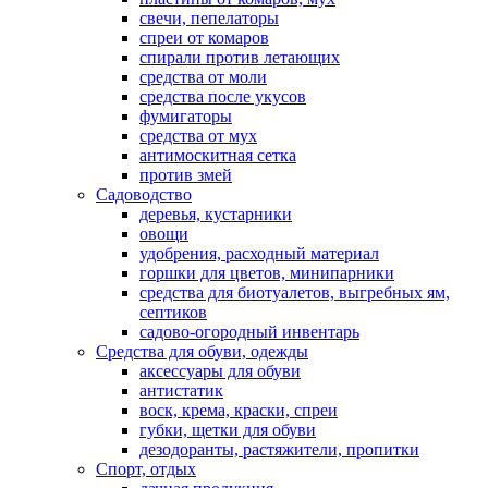
свечи, пепелаторы
спреи от комаров
спирали против летающих
средства от моли
средства после укусов
фумигаторы
средства от мух
антимоскитная сетка
против змей
Садоводство
деревья, кустарники
овощи
удобрения, расходный материал
горшки для цветов, минипарники
средства для биотуалетов, выгребных ям,
септиков
садово-огородный инвентарь
Средства для обуви, одежды
аксессуары для обуви
антистатик
воск, крема, краски, спреи
губки, щетки для обуви
дезодоранты, растяжители, пропитки
Спорт, отдых