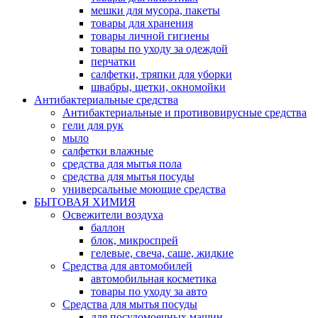
мешки для мусора, пакеты
товары для хранения
товары личной гигиены
товары по уходу за одеждой
перчатки
салфетки, тряпки для уборки
швабры, щетки, окномойки
Антибактериальные средства
Антибактериальные и противовирусные средства
гели для рук
мыло
салфетки влажные
средства для мытья пола
средства для мытья посуды
универсальные моющие средства
БЫТОВАЯ ХИМИЯ
Освежители воздуха
баллон
блок, микроспрей
гелевые, свеча, саше, жидкие
Средства для автомобилей
автомобильная косметика
товары по уходу за авто
Средства для мытья посуды
для посудомоечных машин