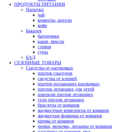
ПРОДУКТЫ ПИТАНИЯ
Напитки
чай
компоты, кисели
кофе
Бакалея
батончики
каши, мюсли
стевия
супы
БАД
СЕЗОННЫЕ ТОВАРЫ
Средства от насекомых
против грызунов
средства от клещей
против ползающих насекомых
против летающих для детей
аэрозоли против летающих
гели против летающих
браслеты от комаров
жидкостные комплекты от комаров
жидкостые флаконы от комаров
кремы от комаров
пенки, молочко, лосьоны от комаров
пластины от комаров, мух