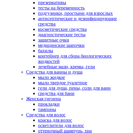
презервативы
тесты на беременность
подгузники, простыни для взрослых
антисептические и дезинфицирующие
средства
косметические средства
диагностические тесты
защитные очки
медицинские шапочки
бахилы
контейнер для сбора биологических
жидкостей
лечебные мази, кремы, гели
Средства для ванны и душа
мыло жидкое
мыло твердое туалетное
гели для душа, пены, соли для ванн
средства для бани
Женская гигиена
прокладки
тампоны
Средства для волос
краска для волос
осветлители для волос
оттеночный шампунь, хна