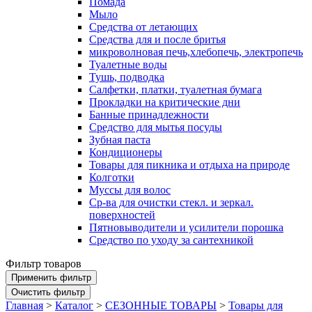
Помада
Мыло
Средства от летающих
Средства для и после бритья
микроволновая печь,хлебопечь, электропечь
Туалетные воды
Тушь, подводка
Салфетки, платки, туалетная бумага
Прокладки на критические дни
Банные принадлежности
Средство для мытья посуды
Зубная паста
Кондиционеры
Товары для пикника и отдыха на природе
Колготки
Муссы для волос
Ср-ва для очистки стекл. и зеркал.
поверхностей
Пятновыводители и усилители порошка
Средство по уходу за сантехникой
Фильтр товаров
Главная
>
Каталог
>
СЕЗОННЫЕ ТОВАРЫ
>
Товары для