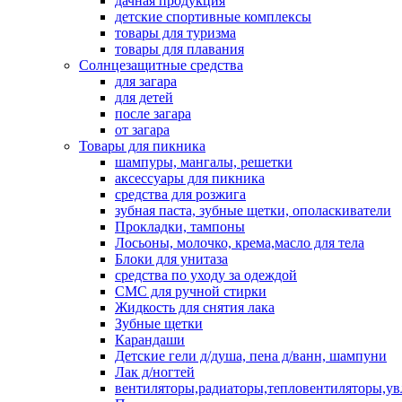
дачная продукция
детские спортивные комплексы
товары для туризма
товары для плавания
Солнцезащитные средства
для загара
для детей
после загара
от загара
Товары для пикника
шампуры, мангалы, решетки
аксессуары для пикника
средства для розжига
зубная паста, зубные щетки, ополаскиватели
Прокладки, тампоны
Лосьоны, молочко, крема,масло для тела
Блоки для унитаза
средства по уходу за одеждой
СМС для ручной стирки
Жидкость для снятия лака
Зубные щетки
Карандаши
Детские гели д/душа, пена д/ванн, шампуни
Лак д/ногтей
вентиляторы,радиаторы,тепловентиляторы,у