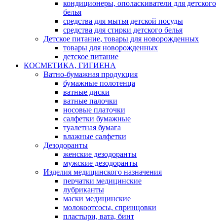
кондиционеры, ополаскиватели для детского
белья
средства для мытья детской посуды
средства для стирки детского белья
Детское питание, товары для новорожденных
товары для новорожденных
детское питание
КОСМЕТИКА, ГИГИЕНА
Ватно-бумажная продукция
бумажные полотенца
ватные диски
ватные палочки
носовые платочки
салфетки бумажные
туалетная бумага
влажные салфетки
Дезодоранты
женские дезодоранты
мужские дезодоранты
Изделия медицинского назначения
перчатки медицинские
лубриканты
маски медицинские
молокоотсосы, спринцовки
пластыри, вата, бинт