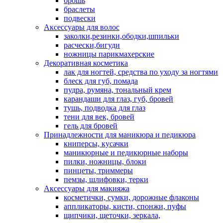
брошь
браслеты
подвески
Аксессуары для волос
заколки,резинки,ободки,шпильки
расчески,бигуди
ножницы парикмахерские
Декоративная косметика
лак для ногтей, средства по уходу за ногтями
блеск для губ, помада
пудра, румяна, тональный крем
карандаши для глаз, губ, бровей
тушь, подводка для глаз
тени для век, бровей
гель для бровей
Принадлежности для маникюра и педикюра
книперсы, кусачки
маникюрные и педикюрные наборы
пилки, ножницы, блоки
пинцеты, триммеры
пемзы, шлифовки, терки
Аксессуары для макияжа
косметички, сумки, дорожные флаконы
аппликаторы, кисти, спонжи, пуфы
щипчики, щеточки, зеркала,