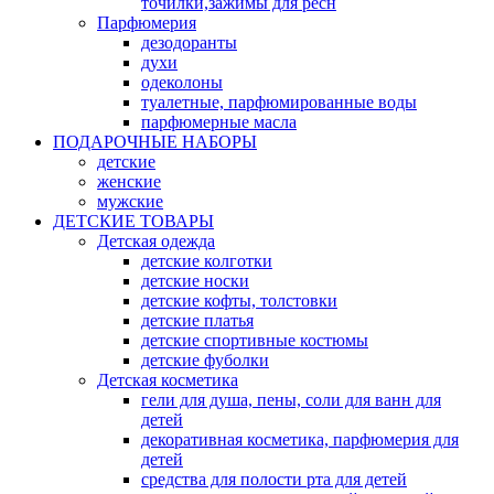
точилки,зажимы для ресн
Парфюмерия
дезодоранты
духи
одеколоны
туалетные, парфюмированные воды
парфюмерные масла
ПОДАРОЧНЫЕ НАБОРЫ
детские
женские
мужские
ДЕТСКИЕ ТОВАРЫ
Детская одежда
детские колготки
детские носки
детские кофты, толстовки
детские платья
детские спортивные костюмы
детские фуболки
Детская косметика
гели для душа, пены, соли для ванн для
детей
декоративная косметика, парфюмерия для
детей
средства для полости рта для детей