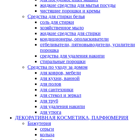
жидкие средства для мытья посуды
чистящие порошки и кремы
Средства для стирки белья
соль для стирки
хозяйственное мыло
жидкие средства для стирки
кондиционеры, ополаскиватели
отбеливатели, пятновыводители, усилители
порошка
средства для удаления накипи
стиральные порошки
Средства по уходу за домом
для ковров, мебели
для кухни, ванной
для полов
для сантехники
для стекол и зеркал
для труб
для удаления накипи
для утюга
ДЕКОРАТИВНАЯ КОСМЕТИКА, ПАРФЮМЕРИЯ
Бижутерия
серьги
кольца