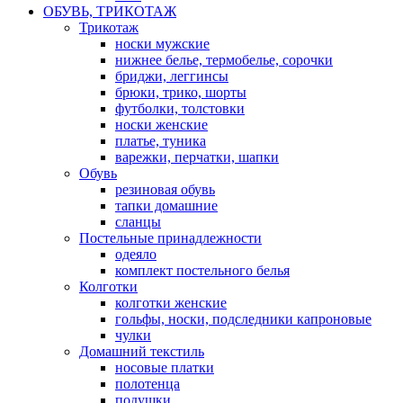
ОБУВЬ, ТРИКОТАЖ
Трикотаж
носки мужские
нижнее белье, термобелье, сорочки
бриджи, леггинсы
брюки, трико, шорты
футболки, толстовки
носки женские
платье, туника
варежки, перчатки, шапки
Обувь
резиновая обувь
тапки домашние
сланцы
Постельные принадлежности
одеяло
комплект постельного белья
Колготки
колготки женские
гольфы, носки, подследники капроновые
чулки
Домашний текстиль
носовые платки
полотенца
подушки