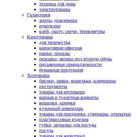
техника для дома
электротовары
Галантерея
зонты, дождевики
рукоделие
клей, скотч, свечи, термометры
Канцтовары
для творчества
канцелярия офисная
папки, пеналы
рюкзаки, мешки под вторую обувь
письменные принадлежности
бумажная продукция
Хозтовары
брелки, замки, кошельки, ключницы
инструменты
товары для интерьера
ванная и туалетная комнаты
вешалки, крючки
кухонный инвентарь
товары для праздника, сувениры, открытки
пластмассовые изделия
губки, мочалки для посуды
посуда
товары для животных