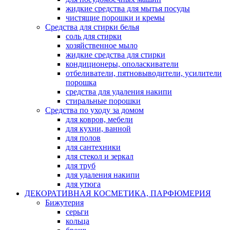
жидкие средства для мытья посуды
чистящие порошки и кремы
Средства для стирки белья
соль для стирки
хозяйственное мыло
жидкие средства для стирки
кондиционеры, ополаскиватели
отбеливатели, пятновыводители, усилители
порошка
средства для удаления накипи
стиральные порошки
Средства по уходу за домом
для ковров, мебели
для кухни, ванной
для полов
для сантехники
для стекол и зеркал
для труб
для удаления накипи
для утюга
ДЕКОРАТИВНАЯ КОСМЕТИКА, ПАРФЮМЕРИЯ
Бижутерия
серьги
кольца