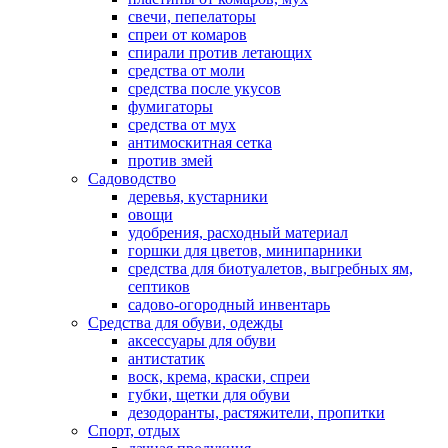
свечи, пепелаторы
спреи от комаров
спирали против летающих
средства от моли
средства после укусов
фумигаторы
средства от мух
антимоскитная сетка
против змей
Садоводство
деревья, кустарники
овощи
удобрения, расходный материал
горшки для цветов, минипарники
средства для биотуалетов, выгребных ям,
септиков
садово-огородный инвентарь
Средства для обуви, одежды
аксессуары для обуви
антистатик
воск, крема, краски, спреи
губки, щетки для обуви
дезодоранты, растяжители, пропитки
Спорт, отдых