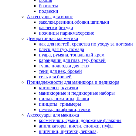
брошь
браслеты
подвески
Аксессуары для волос
заколки,резинки,ободки,шпильки
расчески,бигуди
ножницы парикмахерские
Декоративная косметика
лак для ногтей, средства по уходу за ногтями
блеск для губ, помада
пудра, румяна, тональный крем
карандаши для глаз, губ, бровей
тушь, подводка для глаз
тени для век, бровей
гель для бровей
Принадлежности для маникюра и педикюра
книперсы, кусачки
маникюрные и педикюрные наборы
пилки, ножницы, блоки
пинцеты, триммеры
пемзы, шлифовки, терки
Аксессуары для макияжа
косметички, сумки, дорожные флаконы
аппликаторы, кисти, спонжи, пуфы
щипчики, щеточки, зеркала,