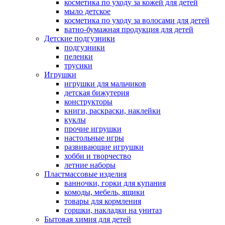
косметика по уходу за кожей для детей
мыло детское
косметика по уходу за волосами для детей
ватно-бумажная продукция для детей
Детские подгузники
подгузники
пеленки
трусики
Игрушки
игрушки для мальчиков
детская бижутерия
конструкторы
книги, раскраски, наклейки
куклы
прочие игрушки
настольные игры
развивающие игрушки
хобби и творчество
летние наборы
Пластмассовые изделия
ванночки, горки для купания
комоды, мебель, ящики
товары для кормления
горшки, накладки на унитаз
Бытовая химия для детей