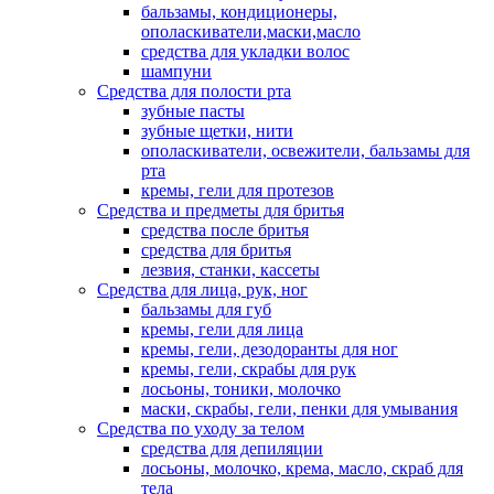
бальзамы, кондиционеры,
ополаскиватели,маски,масло
средства для укладки волос
шампуни
Средства для полости рта
зубные пасты
зубные щетки, нити
ополаскиватели, освежители, бальзамы для
рта
кремы, гели для протезов
Средства и предметы для бритья
средства после бритья
средства для бритья
лезвия, станки, кассеты
Средства для лица, рук, ног
бальзамы для губ
кремы, гели для лица
кремы, гели, дезодоранты для ног
кремы, гели, скрабы для рук
лосьоны, тоники, молочко
маски, скрабы, гели, пенки для умывания
Средства по уходу за телом
средства для депиляции
лосьоны, молочко, крема, масло, скраб для
тела