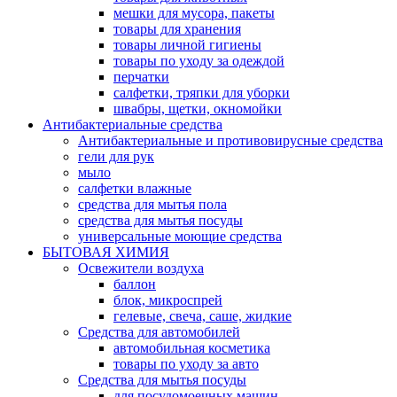
мешки для мусора, пакеты
товары для хранения
товары личной гигиены
товары по уходу за одеждой
перчатки
салфетки, тряпки для уборки
швабры, щетки, окномойки
Антибактериальные средства
Антибактериальные и противовирусные средства
гели для рук
мыло
салфетки влажные
средства для мытья пола
средства для мытья посуды
универсальные моющие средства
БЫТОВАЯ ХИМИЯ
Освежители воздуха
баллон
блок, микроспрей
гелевые, свеча, саше, жидкие
Средства для автомобилей
автомобильная косметика
товары по уходу за авто
Средства для мытья посуды
для посудомоечных машин