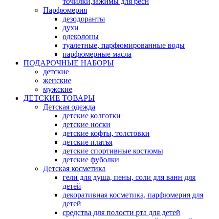
точилки,зажимы для ресн
Парфюмерия
дезодоранты
духи
одеколоны
туалетные, парфюмированные воды
парфюмерные масла
ПОДАРОЧНЫЕ НАБОРЫ
детские
женские
мужские
ДЕТСКИЕ ТОВАРЫ
Детская одежда
детские колготки
детские носки
детские кофты, толстовки
детские платья
детские спортивные костюмы
детские фуболки
Детская косметика
гели для душа, пены, соли для ванн для
детей
декоративная косметика, парфюмерия для
детей
средства для полости рта для детей