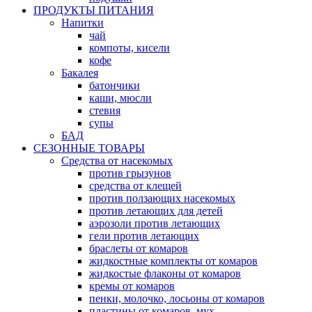
ПРОДУКТЫ ПИТАНИЯ
Напитки
чай
компоты, кисели
кофе
Бакалея
батончики
каши, мюсли
стевия
супы
БАД
СЕЗОННЫЕ ТОВАРЫ
Средства от насекомых
против грызунов
средства от клещей
против ползающих насекомых
против летающих для детей
аэрозоли против летающих
гели против летающих
браслеты от комаров
жидкостные комплекты от комаров
жидкостые флаконы от комаров
кремы от комаров
пенки, молочко, лосьоны от комаров
пластины от комаров, мух