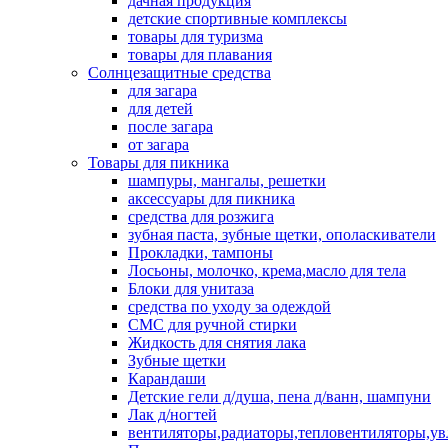
дачная продукция
детские спортивные комплексы
товары для туризма
товары для плавания
Солнцезащитные средства
для загара
для детей
после загара
от загара
Товары для пикника
шампуры, мангалы, решетки
аксессуары для пикника
средства для розжига
зубная паста, зубные щетки, ополаскиватели
Прокладки, тампоны
Лосьоны, молочко, крема,масло для тела
Блоки для унитаза
средства по уходу за одеждой
СМС для ручной стирки
Жидкость для снятия лака
Зубные щетки
Карандаши
Детские гели д/душа, пена д/ванн, шампуни
Лак д/ногтей
вентиляторы,радиаторы,тепловентиляторы,у