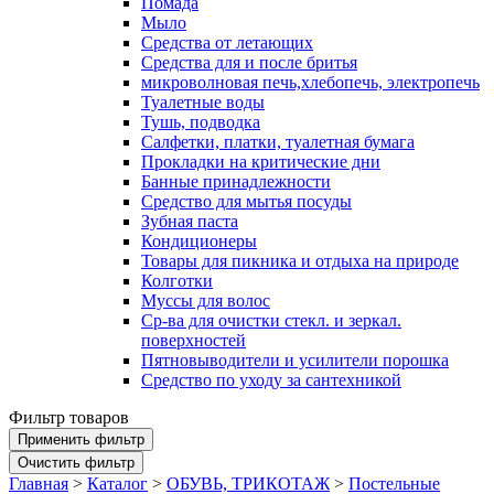
Помада
Мыло
Средства от летающих
Средства для и после бритья
микроволновая печь,хлебопечь, электропечь
Туалетные воды
Тушь, подводка
Салфетки, платки, туалетная бумага
Прокладки на критические дни
Банные принадлежности
Средство для мытья посуды
Зубная паста
Кондиционеры
Товары для пикника и отдыха на природе
Колготки
Муссы для волос
Ср-ва для очистки стекл. и зеркал.
поверхностей
Пятновыводители и усилители порошка
Средство по уходу за сантехникой
Фильтр товаров
Главная
>
Каталог
>
ОБУВЬ, ТРИКОТАЖ
>
Постельные