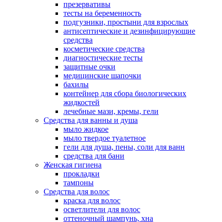
презервативы
тесты на беременность
подгузники, простыни для взрослых
антисептические и дезинфицирующие
средства
косметические средства
диагностические тесты
защитные очки
медицинские шапочки
бахилы
контейнер для сбора биологических
жидкостей
лечебные мази, кремы, гели
Средства для ванны и душа
мыло жидкое
мыло твердое туалетное
гели для душа, пены, соли для ванн
средства для бани
Женская гигиена
прокладки
тампоны
Средства для волос
краска для волос
осветлители для волос
оттеночный шампунь, хна