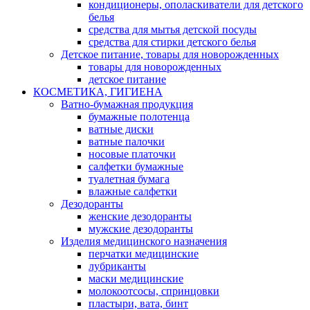
кондиционеры, ополаскиватели для детского
белья
средства для мытья детской посуды
средства для стирки детского белья
Детское питание, товары для новорожденных
товары для новорожденных
детское питание
КОСМЕТИКА, ГИГИЕНА
Ватно-бумажная продукция
бумажные полотенца
ватные диски
ватные палочки
носовые платочки
салфетки бумажные
туалетная бумага
влажные салфетки
Дезодоранты
женские дезодоранты
мужские дезодоранты
Изделия медицинского назначения
перчатки медицинские
лубриканты
маски медицинские
молокоотсосы, спринцовки
пластыри, вата, бинт