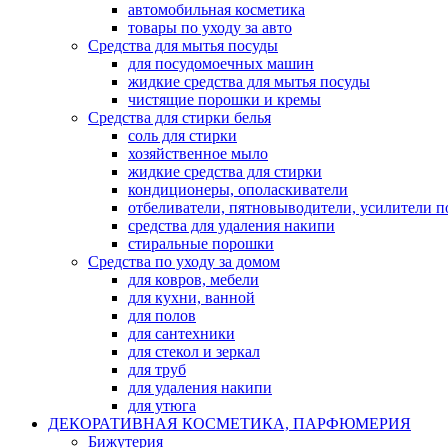
автомобильная косметика
товары по уходу за авто
Средства для мытья посуды
для посудомоечных машин
жидкие средства для мытья посуды
чистящие порошки и кремы
Средства для стирки белья
соль для стирки
хозяйственное мыло
жидкие средства для стирки
кондиционеры, ополаскиватели
отбеливатели, пятновыводители, усилители 
средства для удаления накипи
стиральные порошки
Средства по уходу за домом
для ковров, мебели
для кухни, ванной
для полов
для сантехники
для стекол и зеркал
для труб
для удаления накипи
для утюга
ДЕКОРАТИВНАЯ КОСМЕТИКА, ПАРФЮМЕРИЯ
Бижутерия