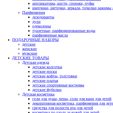
аппликаторы, кисти, спонжи, пуфы
щипчики, щеточки, зеркала, точилки,зажимы 
Парфюмерия
дезодоранты
духи
одеколоны
туалетные, парфюмированные воды
парфюмерные масла
ПОДАРОЧНЫЕ НАБОРЫ
детские
женские
мужские
ДЕТСКИЕ ТОВАРЫ
Детская одежда
детские колготки
детские носки
детские кофты, толстовки
детские платья
детские спортивные костюмы
детские фуболки
Детская косметика
гели для душа, пены, соли для ванн для детей
декоративная косметика, парфюмерия для дет
средства для полости рта для детей
косметика по уходу за кожей для детей