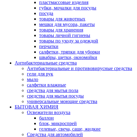
пластмассовые изделия
губки, мочалки для посуды
посуда
товары для животных
мешки для мусора, пакеты
товары для хранения
товары личной гигиены
товары по уходу за одеждой
перчатки
салфетки, тряпки для уборки
швабры, щетки, окномойки
Антибактериальные средства
Антибактериальные и противовирусные средства
гели для рук
мыло
салфетки влажные
средства для мытья пола
средства для мытья посуды
универсальные моющие средства
БЫТОВАЯ ХИМИЯ
Освежители воздуха
баллон
блок, микроспрей
гелевые, свеча, саше, жидкие
Средства для автомобилей