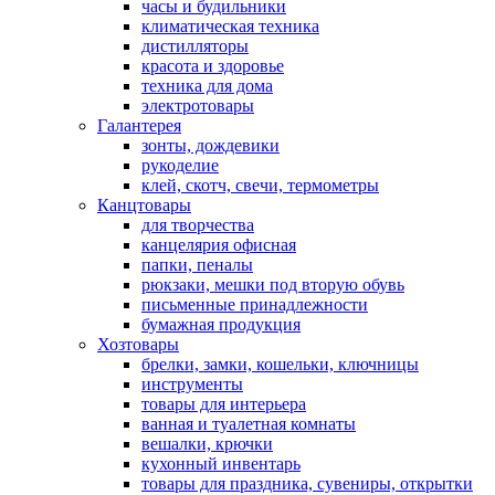
часы и будильники
климатическая техника
дистилляторы
красота и здоровье
техника для дома
электротовары
Галантерея
зонты, дождевики
рукоделие
клей, скотч, свечи, термометры
Канцтовары
для творчества
канцелярия офисная
папки, пеналы
рюкзаки, мешки под вторую обувь
письменные принадлежности
бумажная продукция
Хозтовары
брелки, замки, кошельки, ключницы
инструменты
товары для интерьера
ванная и туалетная комнаты
вешалки, крючки
кухонный инвентарь
товары для праздника, сувениры, открытки