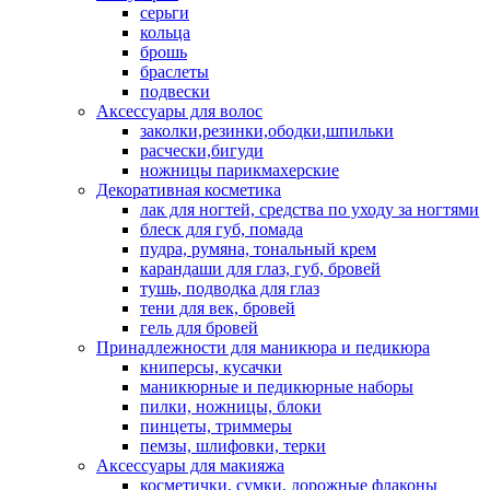
серьги
кольца
брошь
браслеты
подвески
Аксессуары для волос
заколки,резинки,ободки,шпильки
расчески,бигуди
ножницы парикмахерские
Декоративная косметика
лак для ногтей, средства по уходу за ногтями
блеск для губ, помада
пудра, румяна, тональный крем
карандаши для глаз, губ, бровей
тушь, подводка для глаз
тени для век, бровей
гель для бровей
Принадлежности для маникюра и педикюра
книперсы, кусачки
маникюрные и педикюрные наборы
пилки, ножницы, блоки
пинцеты, триммеры
пемзы, шлифовки, терки
Аксессуары для макияжа
косметички, сумки, дорожные флаконы