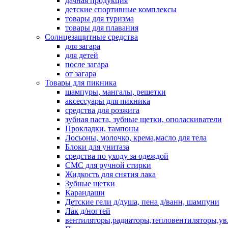
дачная продукция
детские спортивные комплексы
товары для туризма
товары для плавания
Солнцезащитные средства
для загара
для детей
после загара
от загара
Товары для пикника
шампуры, мангалы, решетки
аксессуары для пикника
средства для розжига
зубная паста, зубные щетки, ополаскиватели
Прокладки, тампоны
Лосьоны, молочко, крема,масло для тела
Блоки для унитаза
средства по уходу за одеждой
СМС для ручной стирки
Жидкость для снятия лака
Зубные щетки
Карандаши
Детские гели д/душа, пена д/ванн, шампуни
Лак д/ногтей
вентиляторы,радиаторы,тепловентиляторы,у