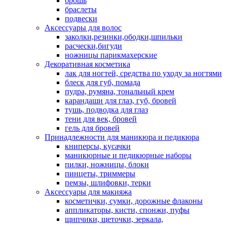
брошь
браслеты
подвески
Аксессуары для волос
заколки,резинки,ободки,шпильки
расчески,бигуди
ножницы парикмахерские
Декоративная косметика
лак для ногтей, средства по уходу за ногтями
блеск для губ, помада
пудра, румяна, тональный крем
карандаши для глаз, губ, бровей
тушь, подводка для глаз
тени для век, бровей
гель для бровей
Принадлежности для маникюра и педикюра
книперсы, кусачки
маникюрные и педикюрные наборы
пилки, ножницы, блоки
пинцеты, триммеры
пемзы, шлифовки, терки
Аксессуары для макияжа
косметички, сумки, дорожные флаконы
аппликаторы, кисти, спонжи, пуфы
щипчики, щеточки, зеркала,