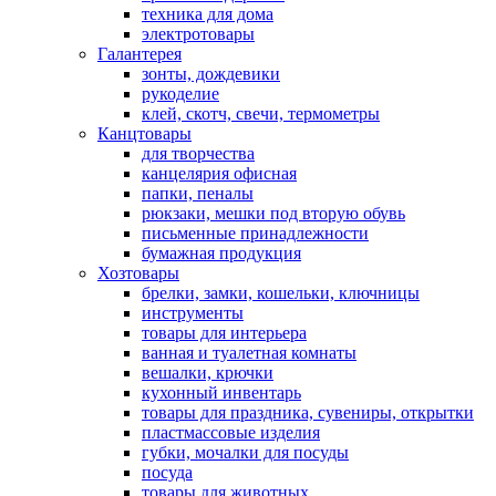
техника для дома
электротовары
Галантерея
зонты, дождевики
рукоделие
клей, скотч, свечи, термометры
Канцтовары
для творчества
канцелярия офисная
папки, пеналы
рюкзаки, мешки под вторую обувь
письменные принадлежности
бумажная продукция
Хозтовары
брелки, замки, кошельки, ключницы
инструменты
товары для интерьера
ванная и туалетная комнаты
вешалки, крючки
кухонный инвентарь
товары для праздника, сувениры, открытки
пластмассовые изделия
губки, мочалки для посуды
посуда
товары для животных