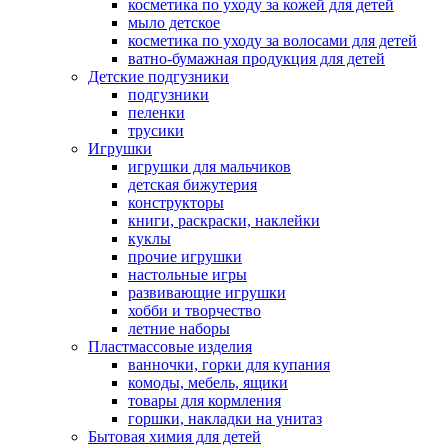
косметика по уходу за кожей для детей
мыло детское
косметика по уходу за волосами для детей
ватно-бумажная продукция для детей
Детские подгузники
подгузники
пеленки
трусики
Игрушки
игрушки для мальчиков
детская бижутерия
конструкторы
книги, раскраски, наклейки
куклы
прочие игрушки
настольные игры
развивающие игрушки
хобби и творчество
летние наборы
Пластмассовые изделия
ванночки, горки для купания
комоды, мебель, ящики
товары для кормления
горшки, накладки на унитаз
Бытовая химия для детей