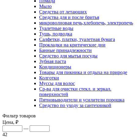
Помада
Мыло
Средства от летающих
Средства для и после бритья
микроволновая печь,хлебопечь, электропечь
Туалетные воды
Тушь, подводка
Салфетки, платки, туалетная бумага
Прокладки на критические дни
Банные принадлежности
Средство для мытья посуды
Зубная паста
Кондиционеры
Товары для пикника и отдыха на природе
Колготки
Муссы для волос
Ср-ва для очистки стекл. и зеркал.
поверхностей
Пятновыводители и усилители порошка
Средство по уходу за сантехникой
Фильтр товаров
Цена, ₽
—
42