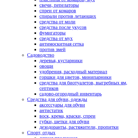
свечи, пепелаторы
спреи от комаров
спирали против летающих
средства от моли
средства после укусов
фумигаторы
средства от мух
антимоскитная сетка
против змей
Садоводство
деревья, кустарники
овощи
удобрения, расходный материал
горшки для цветов, минипарники
средства для биотуалетов, выгребных ям,
септиков
садово-огородный инвентарь
Средства для обуви, одежды
аксессуары для обуви
антистатик
воск, крема, краски, спреи
губки, щетки для обуви
дезодоранты, растяжители, пропитки
Спорт, отдых