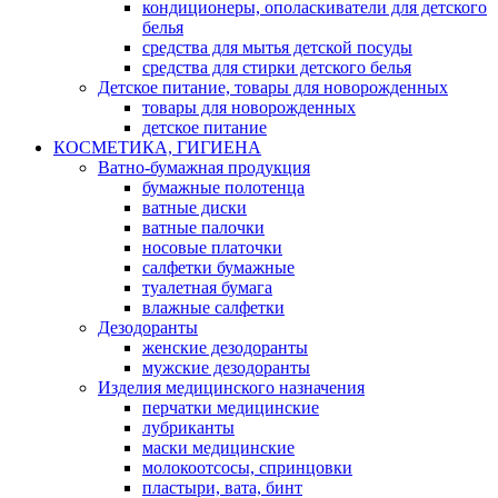
кондиционеры, ополаскиватели для детского
белья
средства для мытья детской посуды
средства для стирки детского белья
Детское питание, товары для новорожденных
товары для новорожденных
детское питание
КОСМЕТИКА, ГИГИЕНА
Ватно-бумажная продукция
бумажные полотенца
ватные диски
ватные палочки
носовые платочки
салфетки бумажные
туалетная бумага
влажные салфетки
Дезодоранты
женские дезодоранты
мужские дезодоранты
Изделия медицинского назначения
перчатки медицинские
лубриканты
маски медицинские
молокоотсосы, спринцовки
пластыри, вата, бинт