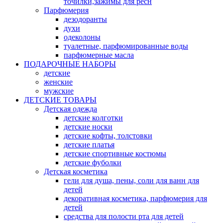
точилки,зажимы для ресн
Парфюмерия
дезодоранты
духи
одеколоны
туалетные, парфюмированные воды
парфюмерные масла
ПОДАРОЧНЫЕ НАБОРЫ
детские
женские
мужские
ДЕТСКИЕ ТОВАРЫ
Детская одежда
детские колготки
детские носки
детские кофты, толстовки
детские платья
детские спортивные костюмы
детские фуболки
Детская косметика
гели для душа, пены, соли для ванн для
детей
декоративная косметика, парфюмерия для
детей
средства для полости рта для детей