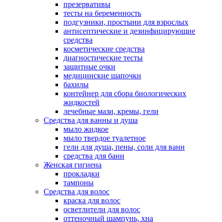
презервативы
тесты на беременность
подгузники, простыни для взрослых
антисептические и дезинфицирующие
средства
косметические средства
диагностические тесты
защитные очки
медицинские шапочки
бахилы
контейнер для сбора биологических
жидкостей
лечебные мази, кремы, гели
Средства для ванны и душа
мыло жидкое
мыло твердое туалетное
гели для душа, пены, соли для ванн
средства для бани
Женская гигиена
прокладки
тампоны
Средства для волос
краска для волос
осветлители для волос
оттеночный шампунь, хна