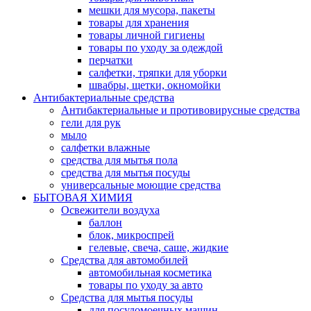
мешки для мусора, пакеты
товары для хранения
товары личной гигиены
товары по уходу за одеждой
перчатки
салфетки, тряпки для уборки
швабры, щетки, окномойки
Антибактериальные средства
Антибактериальные и противовирусные средства
гели для рук
мыло
салфетки влажные
средства для мытья пола
средства для мытья посуды
универсальные моющие средства
БЫТОВАЯ ХИМИЯ
Освежители воздуха
баллон
блок, микроспрей
гелевые, свеча, саше, жидкие
Средства для автомобилей
автомобильная косметика
товары по уходу за авто
Средства для мытья посуды
для посудомоечных машин