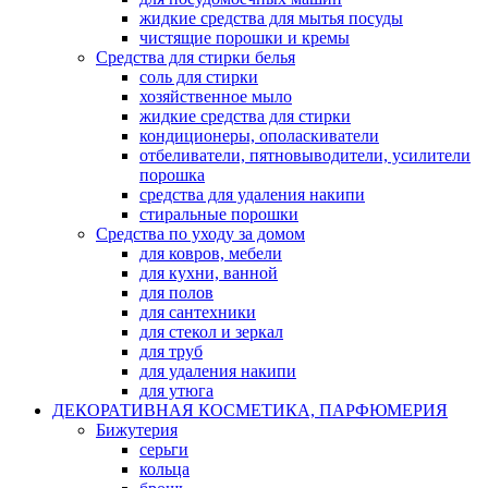
жидкие средства для мытья посуды
чистящие порошки и кремы
Средства для стирки белья
соль для стирки
хозяйственное мыло
жидкие средства для стирки
кондиционеры, ополаскиватели
отбеливатели, пятновыводители, усилители
порошка
средства для удаления накипи
стиральные порошки
Средства по уходу за домом
для ковров, мебели
для кухни, ванной
для полов
для сантехники
для стекол и зеркал
для труб
для удаления накипи
для утюга
ДЕКОРАТИВНАЯ КОСМЕТИКА, ПАРФЮМЕРИЯ
Бижутерия
серьги
кольца