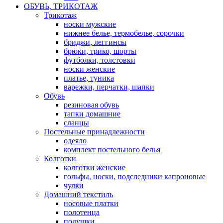
ОБУВЬ, ТРИКОТАЖ
Трикотаж
носки мужские
нижнее белье, термобелье, сорочки
бриджи, леггинсы
брюки, трико, шорты
футболки, толстовки
носки женские
платье, туника
варежки, перчатки, шапки
Обувь
резиновая обувь
тапки домашние
сланцы
Постельные принадлежности
одеяло
комплект постельного белья
Колготки
колготки женские
гольфы, носки, подследники капроновые
чулки
Домашний текстиль
носовые платки
полотенца
подушки