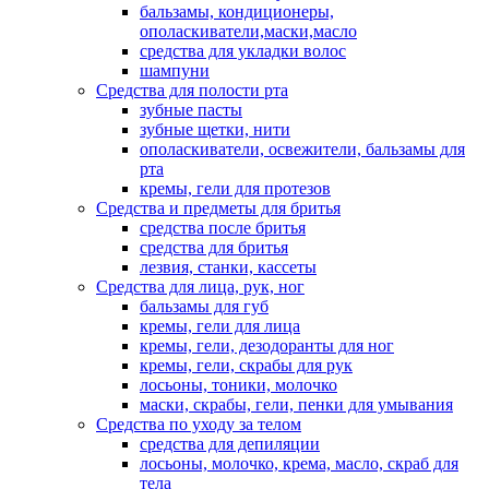
бальзамы, кондиционеры,
ополаскиватели,маски,масло
средства для укладки волос
шампуни
Средства для полости рта
зубные пасты
зубные щетки, нити
ополаскиватели, освежители, бальзамы для
рта
кремы, гели для протезов
Средства и предметы для бритья
средства после бритья
средства для бритья
лезвия, станки, кассеты
Средства для лица, рук, ног
бальзамы для губ
кремы, гели для лица
кремы, гели, дезодоранты для ног
кремы, гели, скрабы для рук
лосьоны, тоники, молочко
маски, скрабы, гели, пенки для умывания
Средства по уходу за телом
средства для депиляции
лосьоны, молочко, крема, масло, скраб для
тела