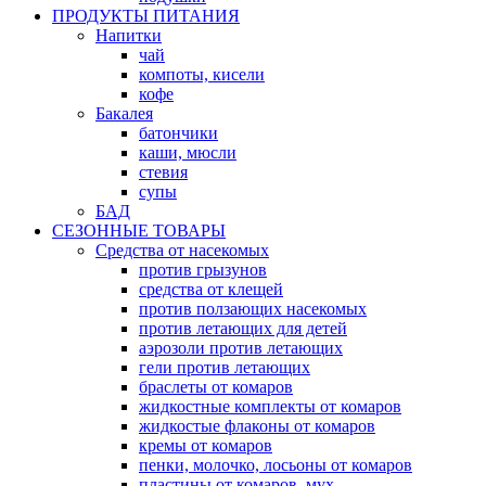
ПРОДУКТЫ ПИТАНИЯ
Напитки
чай
компоты, кисели
кофе
Бакалея
батончики
каши, мюсли
стевия
супы
БАД
СЕЗОННЫЕ ТОВАРЫ
Средства от насекомых
против грызунов
средства от клещей
против ползающих насекомых
против летающих для детей
аэрозоли против летающих
гели против летающих
браслеты от комаров
жидкостные комплекты от комаров
жидкостые флаконы от комаров
кремы от комаров
пенки, молочко, лосьоны от комаров
пластины от комаров, мух