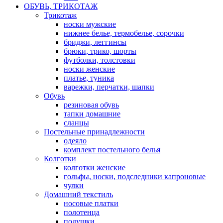
ОБУВЬ, ТРИКОТАЖ
Трикотаж
носки мужские
нижнее белье, термобелье, сорочки
бриджи, леггинсы
брюки, трико, шорты
футболки, толстовки
носки женские
платье, туника
варежки, перчатки, шапки
Обувь
резиновая обувь
тапки домашние
сланцы
Постельные принадлежности
одеяло
комплект постельного белья
Колготки
колготки женские
гольфы, носки, подследники капроновые
чулки
Домашний текстиль
носовые платки
полотенца
подушки