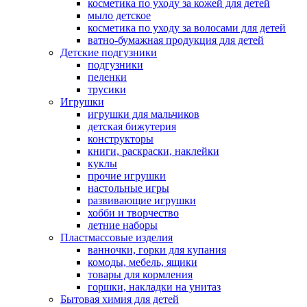
косметика по уходу за кожей для детей
мыло детское
косметика по уходу за волосами для детей
ватно-бумажная продукция для детей
Детские подгузники
подгузники
пеленки
трусики
Игрушки
игрушки для мальчиков
детская бижутерия
конструкторы
книги, раскраски, наклейки
куклы
прочие игрушки
настольные игры
развивающие игрушки
хобби и творчество
летние наборы
Пластмассовые изделия
ванночки, горки для купания
комоды, мебель, ящики
товары для кормления
горшки, накладки на унитаз
Бытовая химия для детей