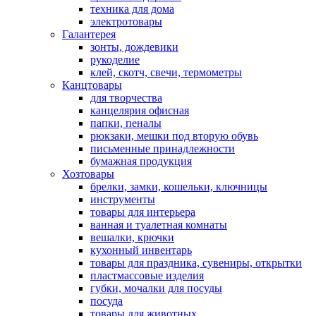
техника для дома
электротовары
Галантерея
зонты, дождевики
рукоделие
клей, скотч, свечи, термометры
Канцтовары
для творчества
канцелярия офисная
папки, пеналы
рюкзаки, мешки под вторую обувь
письменные принадлежности
бумажная продукция
Хозтовары
брелки, замки, кошельки, ключницы
инструменты
товары для интерьера
ванная и туалетная комнаты
вешалки, крючки
кухонный инвентарь
товары для праздника, сувениры, открытки
пластмассовые изделия
губки, мочалки для посуды
посуда
товары для животных