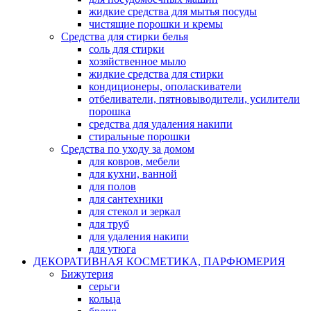
жидкие средства для мытья посуды
чистящие порошки и кремы
Средства для стирки белья
соль для стирки
хозяйственное мыло
жидкие средства для стирки
кондиционеры, ополаскиватели
отбеливатели, пятновыводители, усилители
порошка
средства для удаления накипи
стиральные порошки
Средства по уходу за домом
для ковров, мебели
для кухни, ванной
для полов
для сантехники
для стекол и зеркал
для труб
для удаления накипи
для утюга
ДЕКОРАТИВНАЯ КОСМЕТИКА, ПАРФЮМЕРИЯ
Бижутерия
серьги
кольца