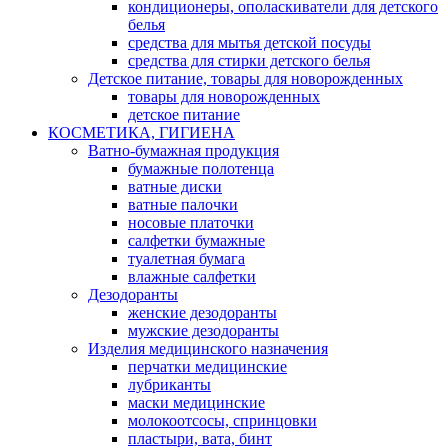
кондиционеры, ополаскиватели для детского
белья
средства для мытья детской посуды
средства для стирки детского белья
Детское питание, товары для новорожденных
товары для новорожденных
детское питание
КОСМЕТИКА, ГИГИЕНА
Ватно-бумажная продукция
бумажные полотенца
ватные диски
ватные палочки
носовые платочки
салфетки бумажные
туалетная бумага
влажные салфетки
Дезодоранты
женские дезодоранты
мужские дезодоранты
Изделия медицинского назначения
перчатки медицинские
лубриканты
маски медицинские
молокоотсосы, спринцовки
пластыри, вата, бинт