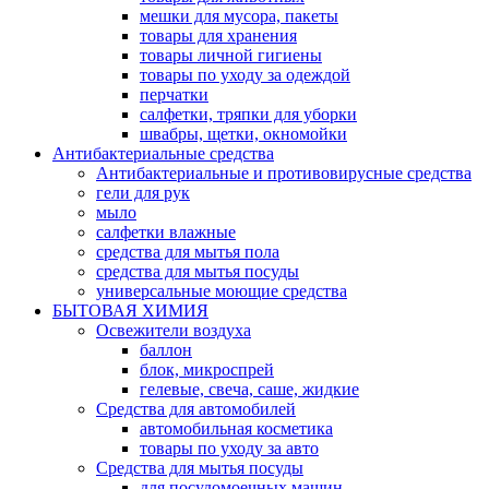
мешки для мусора, пакеты
товары для хранения
товары личной гигиены
товары по уходу за одеждой
перчатки
салфетки, тряпки для уборки
швабры, щетки, окномойки
Антибактериальные средства
Антибактериальные и противовирусные средства
гели для рук
мыло
салфетки влажные
средства для мытья пола
средства для мытья посуды
универсальные моющие средства
БЫТОВАЯ ХИМИЯ
Освежители воздуха
баллон
блок, микроспрей
гелевые, свеча, саше, жидкие
Средства для автомобилей
автомобильная косметика
товары по уходу за авто
Средства для мытья посуды
для посудомоечных машин