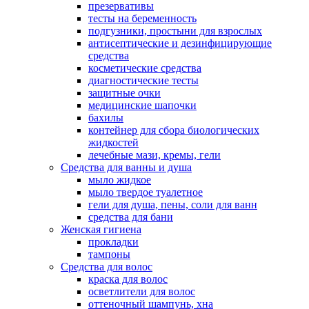
презервативы
тесты на беременность
подгузники, простыни для взрослых
антисептические и дезинфицирующие
средства
косметические средства
диагностические тесты
защитные очки
медицинские шапочки
бахилы
контейнер для сбора биологических
жидкостей
лечебные мази, кремы, гели
Средства для ванны и душа
мыло жидкое
мыло твердое туалетное
гели для душа, пены, соли для ванн
средства для бани
Женская гигиена
прокладки
тампоны
Средства для волос
краска для волос
осветлители для волос
оттеночный шампунь, хна