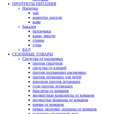
ПРОДУКТЫ ПИТАНИЯ
Напитки
чай
компоты, кисели
кофе
Бакалея
батончики
каши, мюсли
стевия
супы
БАД
СЕЗОННЫЕ ТОВАРЫ
Средства от насекомых
против грызунов
средства от клещей
против ползающих насекомых
против летающих для детей
аэрозоли против летающих
гели против летающих
браслеты от комаров
жидкостные комплекты от комаров
жидкостые флаконы от комаров
кремы от комаров
пенки, молочко, лосьоны от комаров
пластины от комаров, мух