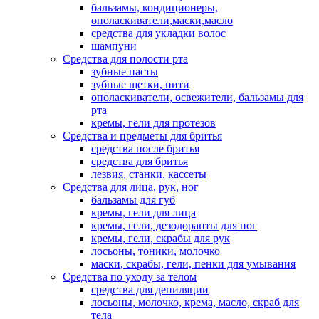
бальзамы, кондиционеры,
ополаскиватели,маски,масло
средства для укладки волос
шампуни
Средства для полости рта
зубные пасты
зубные щетки, нити
ополаскиватели, освежители, бальзамы для
рта
кремы, гели для протезов
Средства и предметы для бритья
средства после бритья
средства для бритья
лезвия, станки, кассеты
Средства для лица, рук, ног
бальзамы для губ
кремы, гели для лица
кремы, гели, дезодоранты для ног
кремы, гели, скрабы для рук
лосьоны, тоники, молочко
маски, скрабы, гели, пенки для умывания
Средства по уходу за телом
средства для депиляции
лосьоны, молочко, крема, масло, скраб для
тела