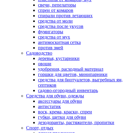
свечи, пепелаторы
спреи от комаров
спирали против летающих
средства от моли
средства после укусов
фумигаторы
средства от мух
антимоскитная сетка
против змей
Садоводство
деревья, кустарники
овощи
удобрения, расходный материал
горшки для цветов, минипарники
средства для биотуалетов, выгребных ям,
септиков
садово-огородный инвентарь
Средства для обуви, одежды
аксессуары для обуви
антистатик
воск, крема, краски, спреи
губки, щетки для обуви
дезодоранты, растяжители, пропитки
Спорт, отдых