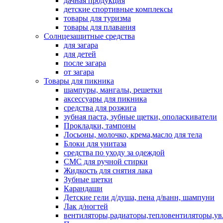
дачная продукция
детские спортивные комплексы
товары для туризма
товары для плавания
Солнцезащитные средства
для загара
для детей
после загара
от загара
Товары для пикника
шампуры, мангалы, решетки
аксессуары для пикника
средства для розжига
зубная паста, зубные щетки, ополаскиватели
Прокладки, тампоны
Лосьоны, молочко, крема,масло для тела
Блоки для унитаза
средства по уходу за одеждой
СМС для ручной стирки
Жидкость для снятия лака
Зубные щетки
Карандаши
Детские гели д/душа, пена д/ванн, шампуни
Лак д/ногтей
вентиляторы,радиаторы,тепловентиляторы,у