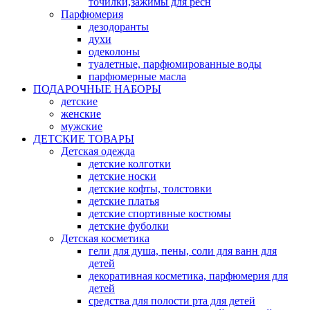
точилки,зажимы для ресн
Парфюмерия
дезодоранты
духи
одеколоны
туалетные, парфюмированные воды
парфюмерные масла
ПОДАРОЧНЫЕ НАБОРЫ
детские
женские
мужские
ДЕТСКИЕ ТОВАРЫ
Детская одежда
детские колготки
детские носки
детские кофты, толстовки
детские платья
детские спортивные костюмы
детские фуболки
Детская косметика
гели для душа, пены, соли для ванн для
детей
декоративная косметика, парфюмерия для
детей
средства для полости рта для детей