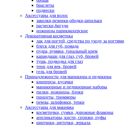
брошь
браслеты
подвески
Аксессуары для волос
заколки,резинки,ободки,шпильки
расчески,бигуди
ножницы парикмахерские
Декоративная косметика
лак для ногтей, средства по уходу за ногтями
блеск для губ, помада
пудра, румяна, тональный крем
карандаши для глаз, губ, бровей
тушь, подводка для глаз
тени для век, бровей
гель для бровей
Принадлежности для маникюра и педикюра
книперсы, кусачки
маникюрные и педикюрные наборы
пилки, ножницы, блоки
пинцеты, триммеры
пемзы, шлифовки, терки
Аксессуары для макияжа
косметички, сумки, дорожные флаконы
аппликаторы, кисти, спонжи, пуфы
щипчики, щеточки, зеркала,