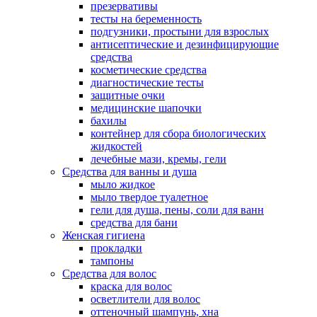
презервативы
тесты на беременность
подгузники, простыни для взрослых
антисептические и дезинфицирующие
средства
косметические средства
диагностические тесты
защитные очки
медицинские шапочки
бахилы
контейнер для сбора биологических
жидкостей
лечебные мази, кремы, гели
Средства для ванны и душа
мыло жидкое
мыло твердое туалетное
гели для душа, пены, соли для ванн
средства для бани
Женская гигиена
прокладки
тампоны
Средства для волос
краска для волос
осветлители для волос
оттеночный шампунь, хна