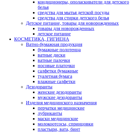
кондиционеры, ополаскиватели для детского
белья
средства для мытья детской посуды
средства для стирки детского белья
Детское питание, товары для новорожденных
товары для новорожденных
детское питание
КОСМЕТИКА, ГИГИЕНА
Ватно-бумажная продукция
бумажные полотенца
ватные диски
ватные палочки
носовые платочки
салфетки бумажные
туалетная бумага
влажные салфетки
Дезодоранты
женские дезодоранты
мужские дезодоранты
Изделия медицинского назначения
перчатки медицинские
лубриканты
маски медицинские
молокоотсосы, спринцовки
пластыри, вата, бинт