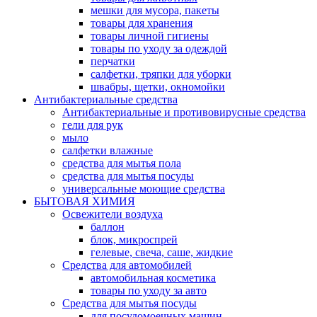
мешки для мусора, пакеты
товары для хранения
товары личной гигиены
товары по уходу за одеждой
перчатки
салфетки, тряпки для уборки
швабры, щетки, окномойки
Антибактериальные средства
Антибактериальные и противовирусные средства
гели для рук
мыло
салфетки влажные
средства для мытья пола
средства для мытья посуды
универсальные моющие средства
БЫТОВАЯ ХИМИЯ
Освежители воздуха
баллон
блок, микроспрей
гелевые, свеча, саше, жидкие
Средства для автомобилей
автомобильная косметика
товары по уходу за авто
Средства для мытья посуды
для посудомоечных машин