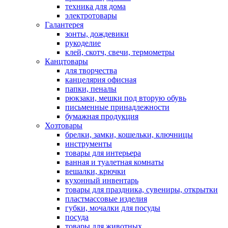
техника для дома
электротовары
Галантерея
зонты, дождевики
рукоделие
клей, скотч, свечи, термометры
Канцтовары
для творчества
канцелярия офисная
папки, пеналы
рюкзаки, мешки под вторую обувь
письменные принадлежности
бумажная продукция
Хозтовары
брелки, замки, кошельки, ключницы
инструменты
товары для интерьера
ванная и туалетная комнаты
вешалки, крючки
кухонный инвентарь
товары для праздника, сувениры, открытки
пластмассовые изделия
губки, мочалки для посуды
посуда
товары для животных