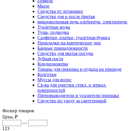
Помада
Мыло
Средства от летающих
Средства для и после бритья
микроволновая печь,хлебопечь, электропечь
Туалетные воды
Тушь, подводка
Салфетки, платки, туалетная бумага
Прокладки на критические дни
Банные принадлежности
Средство для мытья посуды
Зубная паста
Кондиционеры
Товары для пикника и отдыха на природе
Колготки
Муссы для волос
Ср-ва для очистки стекл. и зеркал.
поверхностей
Пятновыводители и усилители порошка
Средство по уходу за сантехникой
Фильтр товаров
Цена, ₽
—
123