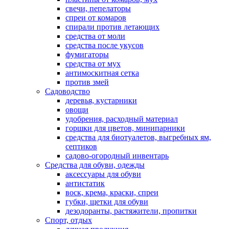
свечи, пепелаторы
спреи от комаров
спирали против летающих
средства от моли
средства после укусов
фумигаторы
средства от мух
антимоскитная сетка
против змей
Садоводство
деревья, кустарники
овощи
удобрения, расходный материал
горшки для цветов, минипарники
средства для биотуалетов, выгребных ям,
септиков
садово-огородный инвентарь
Средства для обуви, одежды
аксессуары для обуви
антистатик
воск, крема, краски, спреи
губки, щетки для обуви
дезодоранты, растяжители, пропитки
Спорт, отдых