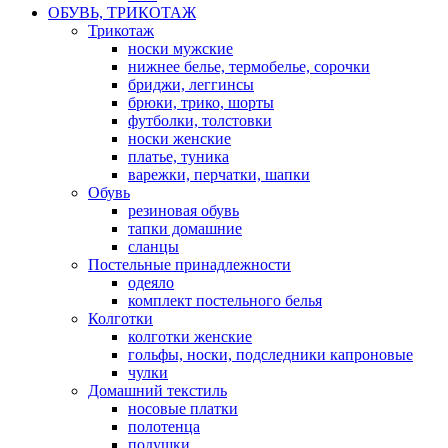
ОБУВЬ, ТРИКОТАЖ
Трикотаж
носки мужские
нижнее белье, термобелье, сорочки
бриджи, леггинсы
брюки, трико, шорты
футболки, толстовки
носки женские
платье, туника
варежки, перчатки, шапки
Обувь
резиновая обувь
тапки домашние
сланцы
Постельные принадлежности
одеяло
комплект постельного белья
Колготки
колготки женские
гольфы, носки, подследники капроновые
чулки
Домашний текстиль
носовые платки
полотенца
подушки