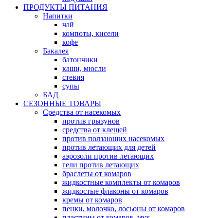
ПРОДУКТЫ ПИТАНИЯ
Напитки
чай
компоты, кисели
кофе
Бакалея
батончики
каши, мюсли
стевия
супы
БАД
СЕЗОННЫЕ ТОВАРЫ
Средства от насекомых
против грызунов
средства от клещей
против ползающих насекомых
против летающих для детей
аэрозоли против летающих
гели против летающих
браслеты от комаров
жидкостные комплекты от комаров
жидкостые флаконы от комаров
кремы от комаров
пенки, молочко, лосьоны от комаров
пластины от комаров, мух