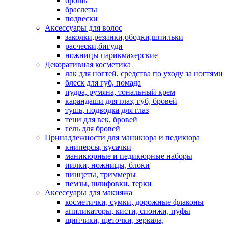
брошь
браслеты
подвески
Аксессуары для волос
заколки,резинки,ободки,шпильки
расчески,бигуди
ножницы парикмахерские
Декоративная косметика
лак для ногтей, средства по уходу за ногтями
блеск для губ, помада
пудра, румяна, тональный крем
карандаши для глаз, губ, бровей
тушь, подводка для глаз
тени для век, бровей
гель для бровей
Принадлежности для маникюра и педикюра
книперсы, кусачки
маникюрные и педикюрные наборы
пилки, ножницы, блоки
пинцеты, триммеры
пемзы, шлифовки, терки
Аксессуары для макияжа
косметички, сумки, дорожные флаконы
аппликаторы, кисти, спонжи, пуфы
щипчики, щеточки, зеркала,