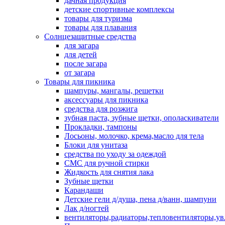
дачная продукция
детские спортивные комплексы
товары для туризма
товары для плавания
Солнцезащитные средства
для загара
для детей
после загара
от загара
Товары для пикника
шампуры, мангалы, решетки
аксессуары для пикника
средства для розжига
зубная паста, зубные щетки, ополаскиватели
Прокладки, тампоны
Лосьоны, молочко, крема,масло для тела
Блоки для унитаза
средства по уходу за одеждой
СМС для ручной стирки
Жидкость для снятия лака
Зубные щетки
Карандаши
Детские гели д/душа, пена д/ванн, шампуни
Лак д/ногтей
вентиляторы,радиаторы,тепловентиляторы,у