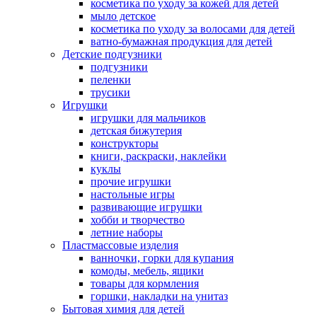
косметика по уходу за кожей для детей
мыло детское
косметика по уходу за волосами для детей
ватно-бумажная продукция для детей
Детские подгузники
подгузники
пеленки
трусики
Игрушки
игрушки для мальчиков
детская бижутерия
конструкторы
книги, раскраски, наклейки
куклы
прочие игрушки
настольные игры
развивающие игрушки
хобби и творчество
летние наборы
Пластмассовые изделия
ванночки, горки для купания
комоды, мебель, ящики
товары для кормления
горшки, накладки на унитаз
Бытовая химия для детей