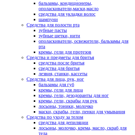
бальзамы, кондиционеры,
ополаскиватели,маски,масло
средства для укладки волос
шампуни
Средства для полости рта
зубные пасты
зубные щетки, нити
ополаскиватели, освежители, бальзамы для
рта
кремы, гели для протезов
Средства и предметы для бритья
средства после бритья
средства для бритья
лезвия, станки, кассеты
Средства для лица, рук, ног
бальзамы для губ
кремы, гели для лица
кремы, гели, дезодоранты для ног
кремы, гели, скрабы для рук
лосьоны, тоники, молочко
маски, скрабы, гели, пенки для умывания
Средства по уходу за телом
средства для депиляции
лосьоны, молочко, крема, масло, скраб для
тела