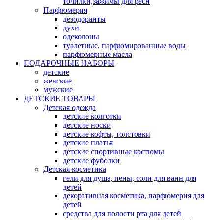
точилки,зажимы для ресн
Парфюмерия
дезодоранты
духи
одеколоны
туалетные, парфюмированные воды
парфюмерные масла
ПОДАРОЧНЫЕ НАБОРЫ
детские
женские
мужские
ДЕТСКИЕ ТОВАРЫ
Детская одежда
детские колготки
детские носки
детские кофты, толстовки
детские платья
детские спортивные костюмы
детские фуболки
Детская косметика
гели для душа, пены, соли для ванн для
детей
декоративная косметика, парфюмерия для
детей
средства для полости рта для детей