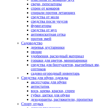
свечи, пепелаторы
спреи от комаров
спирали против летающих
средства от моли
средства после укусов
фумигаторы
средства от мух
антимоскитная сетка
против змей
Садоводство
деревья, кустарники
овощи
удобрения, расходный материал
горшки для цветов, минипарники
средства для биотуалетов, выгребных ям,
септиков
садово-огородный инвентарь
Средства для обуви, одежды
аксессуары для обуви
антистатик
воск, крема, краски, спреи
губки, щетки для обуви
дезодоранты, растяжители, пропитки
Спорт, отдых