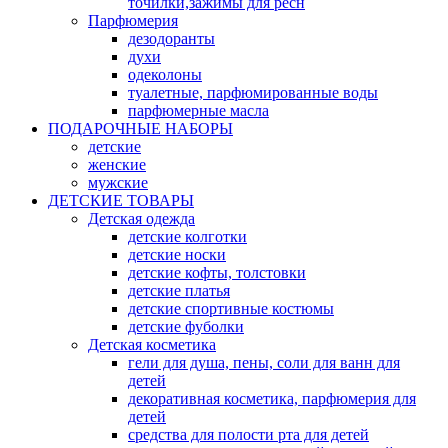
точилки,зажимы для ресн
Парфюмерия
дезодоранты
духи
одеколоны
туалетные, парфюмированные воды
парфюмерные масла
ПОДАРОЧНЫЕ НАБОРЫ
детские
женские
мужские
ДЕТСКИЕ ТОВАРЫ
Детская одежда
детские колготки
детские носки
детские кофты, толстовки
детские платья
детские спортивные костюмы
детские фуболки
Детская косметика
гели для душа, пены, соли для ванн для
детей
декоративная косметика, парфюмерия для
детей
средства для полости рта для детей