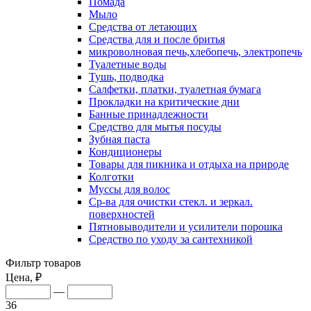
Помада
Мыло
Средства от летающих
Средства для и после бритья
микроволновая печь,хлебопечь, электропечь
Туалетные воды
Тушь, подводка
Салфетки, платки, туалетная бумага
Прокладки на критические дни
Банные принадлежности
Средство для мытья посуды
Зубная паста
Кондиционеры
Товары для пикника и отдыха на природе
Колготки
Муссы для волос
Ср-ва для очистки стекл. и зеркал.
поверхностей
Пятновыводители и усилители порошка
Средство по уходу за сантехникой
Фильтр товаров
Цена, ₽
—
36