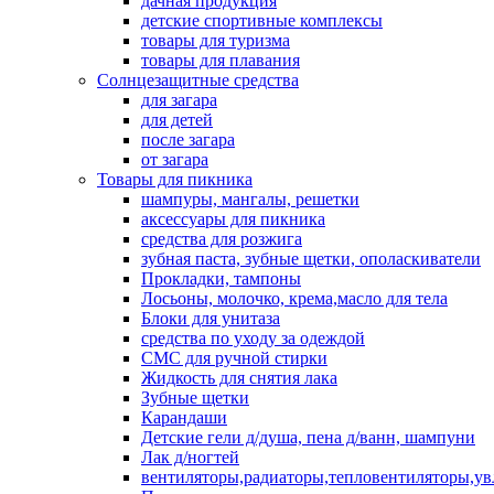
дачная продукция
детские спортивные комплексы
товары для туризма
товары для плавания
Солнцезащитные средства
для загара
для детей
после загара
от загара
Товары для пикника
шампуры, мангалы, решетки
аксессуары для пикника
средства для розжига
зубная паста, зубные щетки, ополаскиватели
Прокладки, тампоны
Лосьоны, молочко, крема,масло для тела
Блоки для унитаза
средства по уходу за одеждой
СМС для ручной стирки
Жидкость для снятия лака
Зубные щетки
Карандаши
Детские гели д/душа, пена д/ванн, шампуни
Лак д/ногтей
вентиляторы,радиаторы,тепловентиляторы,у