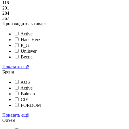
118
201
284
367
Производитель товара
Active
Haus Herz
P_G
Unilever
Весна
Показать ещё
Бренд
AOS
Active
Baimao
CIF
FORDOM
Показать ещё
Объем