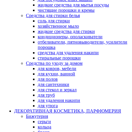
жидкие средства для мытья посуды
чистящие порошки и кремы
Средства для стирки белья
соль для стирки
хозяйственное мыло
жидкие средства для стирки
кондиционеры, ополаскиватели
отбеливатели, пятновыводители, усилители
порошка
средства для удаления накипи
стиральные порошки
Средства по уходу за домом
для ковров, мебели
для кухни, ванной
для полов
для сантехники
для стекол и зеркал
для труб
для удаления накипи
для утюга
ДЕКОРАТИВНАЯ КОСМЕТИКА, ПАРФЮМЕРИЯ
Бижутерия
серьги
кольца