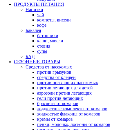
ПРОДУКТЫ ПИТАНИЯ
Напитки
чай
компоты, кисели
кофе
Бакалея
батончики
каши, мюсли
стевия
супы
БАД
СЕЗОННЫЕ ТОВАРЫ
Средства от насекомых
против грызунов
средства от клещей
против ползающих насекомых
против летающих для детей
аэрозоли против летающих
гели против летающих
браслеты от комаров
жидкостные комплекты от комаров
жидкостые флаконы от комаров
кремы от комаров
пенки, молочко, лосьоны от комаров
пластины от комаров, мух