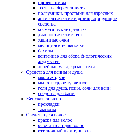
презервативы
тесты на беременность
подгузники, простыни для взрослых
антисептические и дезинфицирующие
средства
косметические средства
диагностические тесты
защитные очки
медицинские шапочки
бахилы
контейнер для сбора биологических
жидкостей
лечебные мази, кремы, гели
Средства для ванны и душа
мыло жидкое
мыло твердое туалетное
гели для душа, пены, соли для ванн
средства для бани
Женская гигиена
прокладки
тампоны
Средства для волос
краска для волос
осветлители для волос
оттеночный шампунь, хна