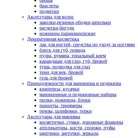
брошь
браслеты
подвески
Аксессуары для волос
заколки,резинки,ободки,шпильки
расчески,бигуди
ножницы парикмахерские
Декоративная косметика
лак для ногтей, средства по уходу за ногтями
блеск для губ, помада
пудра, румяна, тональный крем
карандаши для глаз, губ, бровей
тушь, подводка для глаз
тени для век, бровей
гель для бровей
Принадлежности для маникюра и педикюра
книперсы, кусачки
маникюрные и педикюрные наборы
пилки, ножницы, блоки
пинцеты, триммеры
пемзы, шлифовки, терки
Аксессуары для макияжа
косметички, сумки, дорожные флаконы
аппликаторы, кисти, спонжи, пуфы
щипчики, щеточки, зеркала,