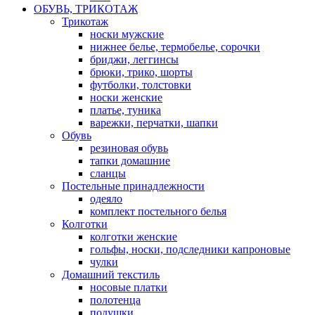
ОБУВЬ, ТРИКОТАЖ
Трикотаж
носки мужские
нижнее белье, термобелье, сорочки
бриджи, леггинсы
брюки, трико, шорты
футболки, толстовки
носки женские
платье, туника
варежки, перчатки, шапки
Обувь
резиновая обувь
тапки домашние
сланцы
Постельные принадлежности
одеяло
комплект постельного белья
Колготки
колготки женские
гольфы, носки, подследники капроновые
чулки
Домашний текстиль
носовые платки
полотенца
подушки