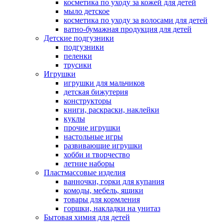
косметика по уходу за кожей для детей
мыло детское
косметика по уходу за волосами для детей
ватно-бумажная продукция для детей
Детские подгузники
подгузники
пеленки
трусики
Игрушки
игрушки для мальчиков
детская бижутерия
конструкторы
книги, раскраски, наклейки
куклы
прочие игрушки
настольные игры
развивающие игрушки
хобби и творчество
летние наборы
Пластмассовые изделия
ванночки, горки для купания
комоды, мебель, ящики
товары для кормления
горшки, накладки на унитаз
Бытовая химия для детей