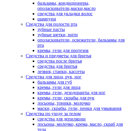
бальзамы, кондиционеры,
ополаскиватели,маски,масло
средства для укладки волос
шампуни
Средства для полости рта
зубные пасты
зубные щетки, нити
ополаскиватели, освежители, бальзамы для
рта
кремы, гели для протезов
Средства и предметы для бритья
средства после бритья
средства для бритья
лезвия, станки, кассеты
Средства для лица, рук, ног
бальзамы для губ
кремы, гели для лица
кремы, гели, дезодоранты для ног
кремы, гели, скрабы для рук
лосьоны, тоники, молочко
маски, скрабы, гели, пенки для умывания
Средства по уходу за телом
средства для депиляции
лосьоны, молочко, крема, масло, скраб для
тела