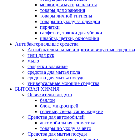
мешки для мусора, пакеты
товары для хранения
товары личной гигиены
товары по уходу за одеждой
перчатки
салфетки, тряпки для уборки
швабры, щетки, окномойки
Антибактериальные средства
Антибактериальные и противовирусные средства
гели для рук
мыло
салфетки влажные
средства для мытья пола
средства для мытья посуды
универсальные моющие средства
БЫТОВАЯ ХИМИЯ
Освежители воздуха
баллон
блок, микроспрей
гелевые, свеча, саше, жидкие
Средства для автомобилей
автомобильная косметика
товары по уходу за авто
Средства для мытья посуды
для посудомоечных машин