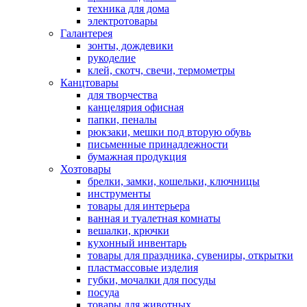
техника для дома
электротовары
Галантерея
зонты, дождевики
рукоделие
клей, скотч, свечи, термометры
Канцтовары
для творчества
канцелярия офисная
папки, пеналы
рюкзаки, мешки под вторую обувь
письменные принадлежности
бумажная продукция
Хозтовары
брелки, замки, кошельки, ключницы
инструменты
товары для интерьера
ванная и туалетная комнаты
вешалки, крючки
кухонный инвентарь
товары для праздника, сувениры, открытки
пластмассовые изделия
губки, мочалки для посуды
посуда
товары для животных