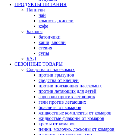
ПРОДУКТЫ ПИТАНИЯ
Напитки
чай
компоты, кисели
кофе
Бакалея
батончики
каши, мюсли
стевия
супы
БАД
СЕЗОННЫЕ ТОВАРЫ
Средства от насекомых
против грызунов
средства от клещей
против ползающих насекомых
против летающих для детей
аэрозоли против летающих
гели против летающих
браслеты от комаров
жидкостные комплекты от комаров
жидкостые флаконы от комаров
кремы от комаров
пенки, молочко, лосьоны от комаров
пластины от комаров, мух