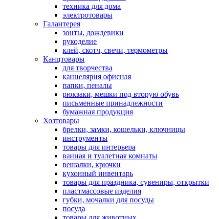
техника для дома
электротовары
Галантерея
зонты, дождевики
рукоделие
клей, скотч, свечи, термометры
Канцтовары
для творчества
канцелярия офисная
папки, пеналы
рюкзаки, мешки под вторую обувь
письменные принадлежности
бумажная продукция
Хозтовары
брелки, замки, кошельки, ключницы
инструменты
товары для интерьера
ванная и туалетная комнаты
вешалки, крючки
кухонный инвентарь
товары для праздника, сувениры, открытки
пластмассовые изделия
губки, мочалки для посуды
посуда
товары для животных