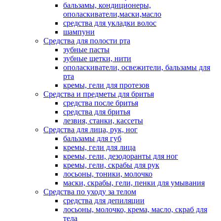
бальзамы, кондиционеры,
ополаскиватели,маски,масло
средства для укладки волос
шампуни
Средства для полости рта
зубные пасты
зубные щетки, нити
ополаскиватели, освежители, бальзамы для
рта
кремы, гели для протезов
Средства и предметы для бритья
средства после бритья
средства для бритья
лезвия, станки, кассеты
Средства для лица, рук, ног
бальзамы для губ
кремы, гели для лица
кремы, гели, дезодоранты для ног
кремы, гели, скрабы для рук
лосьоны, тоники, молочко
маски, скрабы, гели, пенки для умывания
Средства по уходу за телом
средства для депиляции
лосьоны, молочко, крема, масло, скраб для
тела