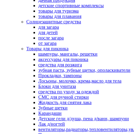
дачная продукция
детские спортивные комплексы
товары для туризма
товары для плавания
Солнцезащитные средства
для загара
для детей
после загара
от загара
Товары для пикника
шампуры, мангалы, решетки
аксессуары для пикника
средства для розжига
зубная паста, зубные щетки, ополаскиватели
Прокладки, тампоны
Лосьоны, молочко, крема,масло для тела
Блоки для унитаза
средства по уходу за одеждой
СМС для ручной стирки
Жидкость для снятия лака
Зубные щетки
Карандаши
Детские гели д/душа, пена д/ванн, шампуни
Лак д/ногтей
вентиляторы,радиаторы,тепловентиляторы,у