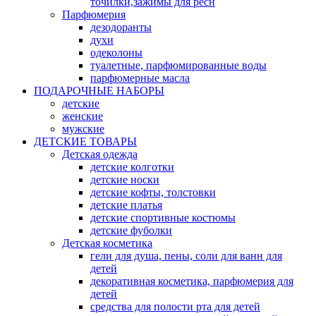
точилки,зажимы для ресн
Парфюмерия
дезодоранты
духи
одеколоны
туалетные, парфюмированные воды
парфюмерные масла
ПОДАРОЧНЫЕ НАБОРЫ
детские
женские
мужские
ДЕТСКИЕ ТОВАРЫ
Детская одежда
детские колготки
детские носки
детские кофты, толстовки
детские платья
детские спортивные костюмы
детские фуболки
Детская косметика
гели для душа, пены, соли для ванн для
детей
декоративная косметика, парфюмерия для
детей
средства для полости рта для детей