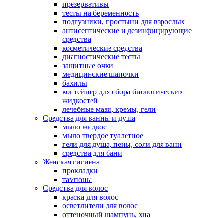
презервативы
тесты на беременность
подгузники, простыни для взрослых
антисептические и дезинфицирующие
средства
косметические средства
диагностические тесты
защитные очки
медицинские шапочки
бахилы
контейнер для сбора биологических
жидкостей
лечебные мази, кремы, гели
Средства для ванны и душа
мыло жидкое
мыло твердое туалетное
гели для душа, пены, соли для ванн
средства для бани
Женская гигиена
прокладки
тампоны
Средства для волос
краска для волос
осветлители для волос
оттеночный шампунь, хна