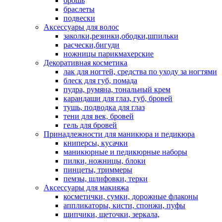
брошь
браслеты
подвески
Аксессуары для волос
заколки,резинки,ободки,шпильки
расчески,бигуди
ножницы парикмахерские
Декоративная косметика
лак для ногтей, средства по уходу за ногтями
блеск для губ, помада
пудра, румяна, тональный крем
карандаши для глаз, губ, бровей
тушь, подводка для глаз
тени для век, бровей
гель для бровей
Принадлежности для маникюра и педикюра
книперсы, кусачки
маникюрные и педикюрные наборы
пилки, ножницы, блоки
пинцеты, триммеры
пемзы, шлифовки, терки
Аксессуары для макияжа
косметички, сумки, дорожные флаконы
аппликаторы, кисти, спонжи, пуфы
щипчики, щеточки, зеркала,