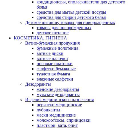
кондиционеры, ополаскиватели для детского
белья
средства для мытья детской посуды
средства для стирки детского белья
Детское питание, товары для новорожденных
товары для новорожденных
детское питание
КОСМЕТИКА, ГИГИЕНА
Ватно-бумажная продукция
бумажные полотенца
ватные диски
ватные палочки
носовые платочки
салфетки бумажные
туалетная бумага
влажные салфетки
Дезодоранты
женские дезодоранты
мужские дезодоранты
Изделия медицинского назначения
перчатки медицинские
лубриканты
маски медицинские
молокоотсосы, спринцовки
пластыри, вата, бинт