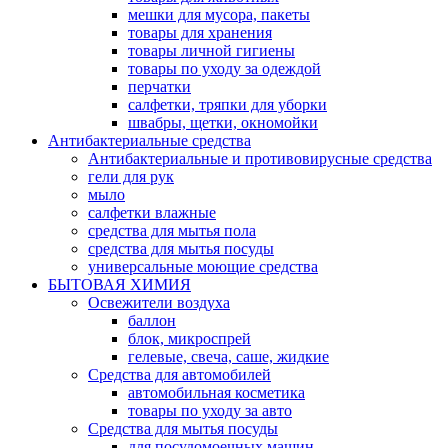
мешки для мусора, пакеты
товары для хранения
товары личной гигиены
товары по уходу за одеждой
перчатки
салфетки, тряпки для уборки
швабры, щетки, окномойки
Антибактериальные средства
Антибактериальные и противовирусные средства
гели для рук
мыло
салфетки влажные
средства для мытья пола
средства для мытья посуды
универсальные моющие средства
БЫТОВАЯ ХИМИЯ
Освежители воздуха
баллон
блок, микроспрей
гелевые, свеча, саше, жидкие
Средства для автомобилей
автомобильная косметика
товары по уходу за авто
Средства для мытья посуды
для посудомоечных машин