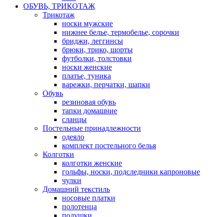
ОБУВЬ, ТРИКОТАЖ
Трикотаж
носки мужские
нижнее белье, термобелье, сорочки
бриджи, леггинсы
брюки, трико, шорты
футболки, толстовки
носки женские
платье, туника
варежки, перчатки, шапки
Обувь
резиновая обувь
тапки домашние
сланцы
Постельные принадлежности
одеяло
комплект постельного белья
Колготки
колготки женские
гольфы, носки, подследники капроновые
чулки
Домашний текстиль
носовые платки
полотенца
подушки