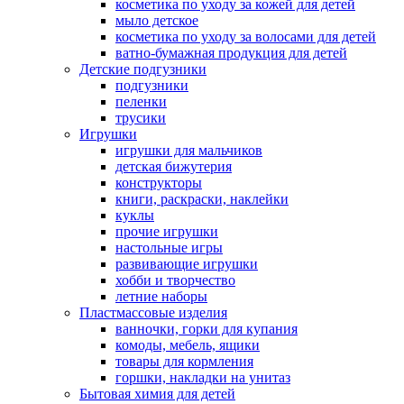
косметика по уходу за кожей для детей
мыло детское
косметика по уходу за волосами для детей
ватно-бумажная продукция для детей
Детские подгузники
подгузники
пеленки
трусики
Игрушки
игрушки для мальчиков
детская бижутерия
конструкторы
книги, раскраски, наклейки
куклы
прочие игрушки
настольные игры
развивающие игрушки
хобби и творчество
летние наборы
Пластмассовые изделия
ванночки, горки для купания
комоды, мебель, ящики
товары для кормления
горшки, накладки на унитаз
Бытовая химия для детей