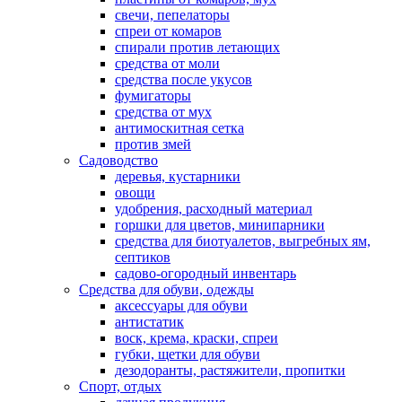
свечи, пепелаторы
спреи от комаров
спирали против летающих
средства от моли
средства после укусов
фумигаторы
средства от мух
антимоскитная сетка
против змей
Садоводство
деревья, кустарники
овощи
удобрения, расходный материал
горшки для цветов, минипарники
средства для биотуалетов, выгребных ям,
септиков
садово-огородный инвентарь
Средства для обуви, одежды
аксессуары для обуви
антистатик
воск, крема, краски, спреи
губки, щетки для обуви
дезодоранты, растяжители, пропитки
Спорт, отдых