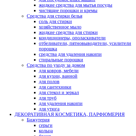
жидкие средства для мытья посуды
чистящие порошки и кремы
Средства для стирки белья
соль для стирки
хозяйственное мыло
жидкие средства для стирки
кондиционеры, ополаскиватели
отбеливатели, пятновыводители, усилители
порошка
средства для удаления накипи
стиральные порошки
Средства по уходу за домом
для ковров, мебели
для кухни, ванной
для полов
для сантехники
для стекол и зеркал
для труб
для удаления накипи
для утюга
ДЕКОРАТИВНАЯ КОСМЕТИКА, ПАРФЮМЕРИЯ
Бижутерия
серьги
кольца