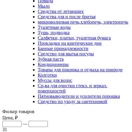
Помада
Мыло
Средства от летающих
Средства для и после бритья
микроволновая печь,хлебопечь, электропечь
Туалетные воды
Тушь, подводка
Салфетки, платки, туалетная бумага
Прокладки на критические дни
Банные принадлежности
Средство для мытья посуды
Зубная паста
Кондиционеры
Товары для пикника и отдыха на природе
Колготки
Муссы для волос
Ср-ва для очистки стекл. и зеркал.
поверхностей
Пятновыводители и усилители порошка
Средство по уходу за сантехникой
Фильтр товаров
Цена, ₽
—
31