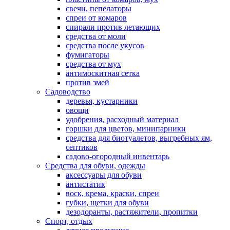
свечи, пепелаторы
спреи от комаров
спирали против летающих
средства от моли
средства после укусов
фумигаторы
средства от мух
антимоскитная сетка
против змей
Садоводство
деревья, кустарники
овощи
удобрения, расходный материал
горшки для цветов, минипарники
средства для биотуалетов, выгребных ям,
септиков
садово-огородный инвентарь
Средства для обуви, одежды
аксессуары для обуви
антистатик
воск, крема, краски, спреи
губки, щетки для обуви
дезодоранты, растяжители, пропитки
Спорт, отдых