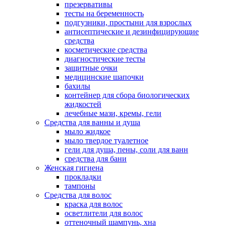
презервативы
тесты на беременность
подгузники, простыни для взрослых
антисептические и дезинфицирующие
средства
косметические средства
диагностические тесты
защитные очки
медицинские шапочки
бахилы
контейнер для сбора биологических
жидкостей
лечебные мази, кремы, гели
Средства для ванны и душа
мыло жидкое
мыло твердое туалетное
гели для душа, пены, соли для ванн
средства для бани
Женская гигиена
прокладки
тампоны
Средства для волос
краска для волос
осветлители для волос
оттеночный шампунь, хна