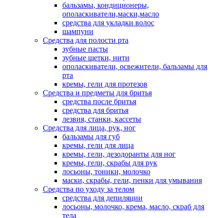
бальзамы, кондиционеры,
ополаскиватели,маски,масло
средства для укладки волос
шампуни
Средства для полости рта
зубные пасты
зубные щетки, нити
ополаскиватели, освежители, бальзамы для
рта
кремы, гели для протезов
Средства и предметы для бритья
средства после бритья
средства для бритья
лезвия, станки, кассеты
Средства для лица, рук, ног
бальзамы для губ
кремы, гели для лица
кремы, гели, дезодоранты для ног
кремы, гели, скрабы для рук
лосьоны, тоники, молочко
маски, скрабы, гели, пенки для умывания
Средства по уходу за телом
средства для депиляции
лосьоны, молочко, крема, масло, скраб для
тела