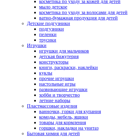
косметика по уходу за кожей для детей
мыло детское
косметика по уходу за волосами для детей
ватно-бумажная продукция для детей
Детские подгузники
подгузники
пеленки
трусики
Игрушки
игрушки для мальчиков
детская бижутерия
конструкторы
книги, раскраски, наклейки
куклы
прочие игрушки
настольные игры
развивающие игрушки
хобби и творчество
летние наборы
Пластмассовые изделия
ванночки, горки для купания
комоды, мебель, ящики
товары для кормления
горшки, накладки на унитаз
Бытовая химия для детей