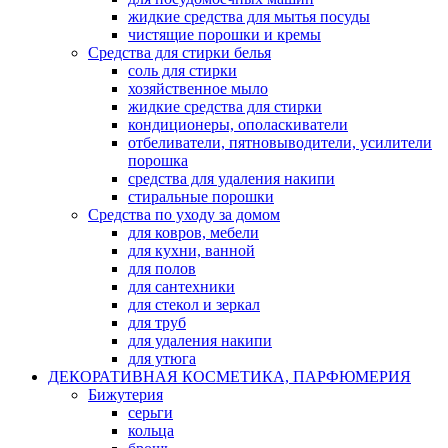
жидкие средства для мытья посуды
чистящие порошки и кремы
Средства для стирки белья
соль для стирки
хозяйственное мыло
жидкие средства для стирки
кондиционеры, ополаскиватели
отбеливатели, пятновыводители, усилители
порошка
средства для удаления накипи
стиральные порошки
Средства по уходу за домом
для ковров, мебели
для кухни, ванной
для полов
для сантехники
для стекол и зеркал
для труб
для удаления накипи
для утюга
ДЕКОРАТИВНАЯ КОСМЕТИКА, ПАРФЮМЕРИЯ
Бижутерия
серьги
кольца