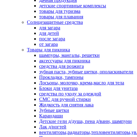
дачная продукция
детские спортивные комплексы
товары для туризма
товары для плавания
Солнцезащитные средства
для загара
для детей
после загара
от загара
Товары для пикника
шампуры, мангалы, решетки
аксессуары для пикника
средства для розжига
зубная паста, зубные щетки, ополаскиватели
Прокладки, тампоны
Лосьоны, молочко, крема,масло для тела
Блоки для унитаза
средства по уходу за одеждой
СМС для ручной стирки
Жидкость для снятия лака
Зубные щетки
Карандаши
Детские гели д/душа, пена д/ванн, шампуни
Лак д/ногтей
вентиляторы,радиаторы,тепловентиляторы,у