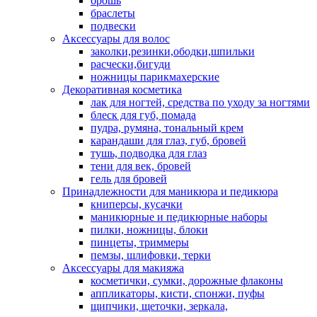
брошь
браслеты
подвески
Аксессуары для волос
заколки,резинки,ободки,шпильки
расчески,бигуди
ножницы парикмахерские
Декоративная косметика
лак для ногтей, средства по уходу за ногтями
блеск для губ, помада
пудра, румяна, тональный крем
карандаши для глаз, губ, бровей
тушь, подводка для глаз
тени для век, бровей
гель для бровей
Принадлежности для маникюра и педикюра
книперсы, кусачки
маникюрные и педикюрные наборы
пилки, ножницы, блоки
пинцеты, триммеры
пемзы, шлифовки, терки
Аксессуары для макияжа
косметички, сумки, дорожные флаконы
аппликаторы, кисти, спонжи, пуфы
щипчики, щеточки, зеркала,