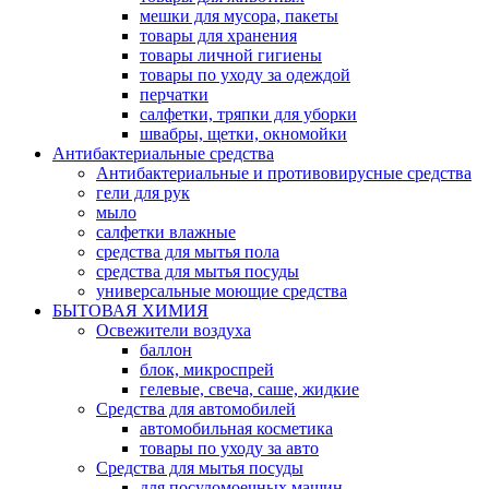
мешки для мусора, пакеты
товары для хранения
товары личной гигиены
товары по уходу за одеждой
перчатки
салфетки, тряпки для уборки
швабры, щетки, окномойки
Антибактериальные средства
Антибактериальные и противовирусные средства
гели для рук
мыло
салфетки влажные
средства для мытья пола
средства для мытья посуды
универсальные моющие средства
БЫТОВАЯ ХИМИЯ
Освежители воздуха
баллон
блок, микроспрей
гелевые, свеча, саше, жидкие
Средства для автомобилей
автомобильная косметика
товары по уходу за авто
Средства для мытья посуды
для посудомоечных машин