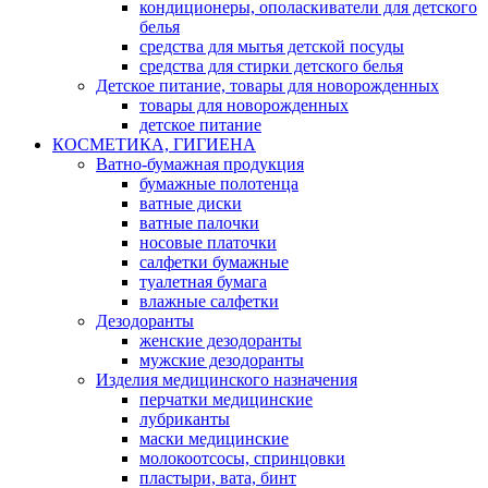
кондиционеры, ополаскиватели для детского
белья
средства для мытья детской посуды
средства для стирки детского белья
Детское питание, товары для новорожденных
товары для новорожденных
детское питание
КОСМЕТИКА, ГИГИЕНА
Ватно-бумажная продукция
бумажные полотенца
ватные диски
ватные палочки
носовые платочки
салфетки бумажные
туалетная бумага
влажные салфетки
Дезодоранты
женские дезодоранты
мужские дезодоранты
Изделия медицинского назначения
перчатки медицинские
лубриканты
маски медицинские
молокоотсосы, спринцовки
пластыри, вата, бинт