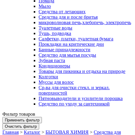
Помада
Мыло
Средства от летающих
Средства для и после бритья
микроволновая печь,хлебопечь, электропечь
Туалетные воды
Тушь, подводка
Салфетки, платки, туалетная бумага
Прокладки на критические дни
Банные принадлежности
Средство для мытья посуды
Зубная паста
Кондиционеры
Товары для пикника и отдыха на природе
Колготки
Муссы для волос
Ср-ва для очистки стекл. и зеркал.
поверхностей
Пятновыводители и усилители порошка
Средство по уходу за сантехникой
Фильтр товаров
Главная
>
Каталог
>
БЫТОВАЯ ХИМИЯ
>
Средства для