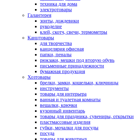
техника для дома
электротовары
Галантерея
зонты, дождевики
рукоделие
клей, скотч, свечи, термометры
Канцтовары
для творчества
канцелярия офисная
папки, пеналы
рюкзаки, мешки под вторую обувь
письменные принадлежности
бумажная продукция
Хозтовары
брелки, замки, кошельки, ключницы
инструменты
товары для интерьера
ванная и туалетная комнаты
вешалки, крючки
кухонный инвентарь
товары для праздника, сувениры, открытки
пластмассовые изделия
губки, мочалки для посуды
посуда
товары для животных