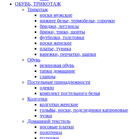
ОБУВЬ, ТРИКОТАЖ
Трикотаж
носки мужские
нижнее белье, термобелье, сорочки
бриджи, леггинсы
брюки, трико, шорты
футболки, толстовки
носки женские
платье, туника
варежки, перчатки, шапки
Обувь
резиновая обувь
тапки домашние
сланцы
Постельные принадлежности
одеяло
комплект постельного белья
Колготки
колготки женские
гольфы, носки, подследники капроновые
чулки
Домашний текстиль
носовые платки
полотенца
подушки