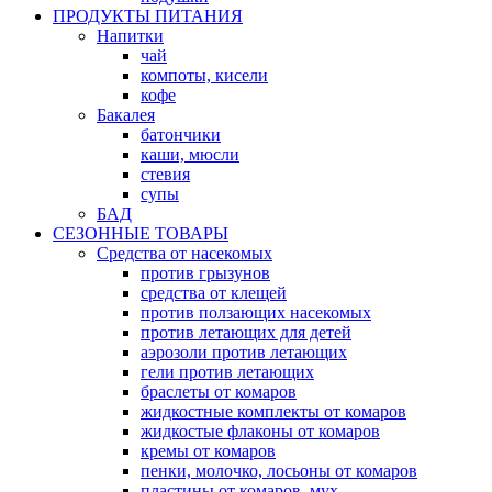
ПРОДУКТЫ ПИТАНИЯ
Напитки
чай
компоты, кисели
кофе
Бакалея
батончики
каши, мюсли
стевия
супы
БАД
СЕЗОННЫЕ ТОВАРЫ
Средства от насекомых
против грызунов
средства от клещей
против ползающих насекомых
против летающих для детей
аэрозоли против летающих
гели против летающих
браслеты от комаров
жидкостные комплекты от комаров
жидкостые флаконы от комаров
кремы от комаров
пенки, молочко, лосьоны от комаров
пластины от комаров, мух