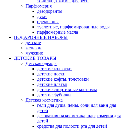
точилки,зажимы для ресн
Парфюмерия
дезодоранты
духи
одеколоны
туалетные, парфюмированные воды
парфюмерные масла
ПОДАРОЧНЫЕ НАБОРЫ
детские
женские
мужские
ДЕТСКИЕ ТОВАРЫ
Детская одежда
детские колготки
детские носки
детские кофты, толстовки
детские платья
детские спортивные костюмы
детские фуболки
Детская косметика
гели для душа, пены, соли для ванн для
детей
декоративная косметика, парфюмерия для
детей
средства для полости рта для детей