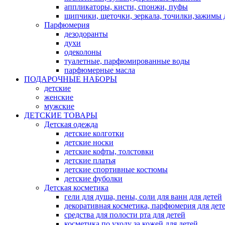
аппликаторы, кисти, спонжи, пуфы
щипчики, щеточки, зеркала, точилки,зажимы 
Парфюмерия
дезодоранты
духи
одеколоны
туалетные, парфюмированные воды
парфюмерные масла
ПОДАРОЧНЫЕ НАБОРЫ
детские
женские
мужские
ДЕТСКИЕ ТОВАРЫ
Детская одежда
детские колготки
детские носки
детские кофты, толстовки
детские платья
детские спортивные костюмы
детские фуболки
Детская косметика
гели для душа, пены, соли для ванн для детей
декоративная косметика, парфюмерия для дет
средства для полости рта для детей
косметика по уходу за кожей для детей