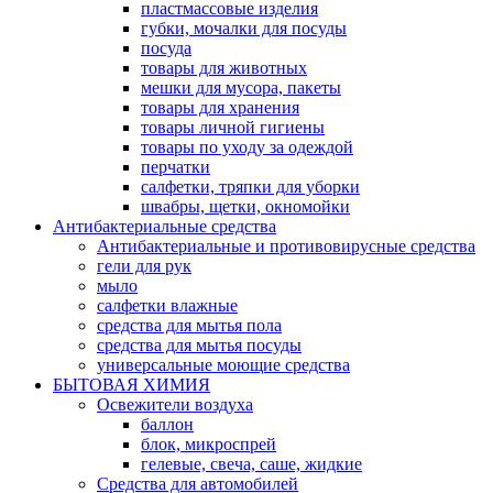
пластмассовые изделия
губки, мочалки для посуды
посуда
товары для животных
мешки для мусора, пакеты
товары для хранения
товары личной гигиены
товары по уходу за одеждой
перчатки
салфетки, тряпки для уборки
швабры, щетки, окномойки
Антибактериальные средства
Антибактериальные и противовирусные средства
гели для рук
мыло
салфетки влажные
средства для мытья пола
средства для мытья посуды
универсальные моющие средства
БЫТОВАЯ ХИМИЯ
Освежители воздуха
баллон
блок, микроспрей
гелевые, свеча, саше, жидкие
Средства для автомобилей