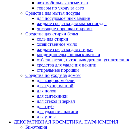
автомобильная косметика
товары по уходу за авто
Средства для мытья посуды
для посудомоечных машин
жидкие средства для мытья посуды
чистящие порошки и кремы
Средства для стирки белья
соль для стирки
хозяйственное мыло
жидкие средства для стирки
кондиционеры, ополаскиватели
отбеливатели, пятновыводители, усилители 
средства для удаления накипи
стиральные порошки
Средства по уходу за домом
для ковров, мебели
для кухни, ванной
для полов
для сантехники
для стекол и зеркал
для труб
для удаления накипи
для утюга
ДЕКОРАТИВНАЯ КОСМЕТИКА, ПАРФЮМЕРИЯ
Бижутерия