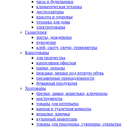
часы и будильники
климатическая техника
дистилляторы
красота и здоровье
техника для дома
электротовары
Галантерея
зонты, дождевики
рукоделие
клей, скотч, свечи, термометры
Канцтовары
для творчества
канцелярия офисная
папки, пеналы
рюкзаки, мешки под вторую обувь
письменные принадлежности
бумажная продукция
Хозтовары
брелки, замки, кошельки, ключницы
инструменты
товары для интерьера
ванная и туалетная комнаты
вешалки, крючки
кухонный инвентарь
товары для праздника, сувениры, открытки