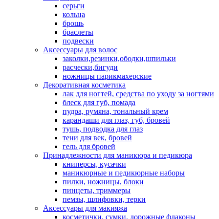
серьги
кольца
брошь
браслеты
подвески
Аксессуары для волос
заколки,резинки,ободки,шпильки
расчески,бигуди
ножницы парикмахерские
Декоративная косметика
лак для ногтей, средства по уходу за ногтями
блеск для губ, помада
пудра, румяна, тональный крем
карандаши для глаз, губ, бровей
тушь, подводка для глаз
тени для век, бровей
гель для бровей
Принадлежности для маникюра и педикюра
книперсы, кусачки
маникюрные и педикюрные наборы
пилки, ножницы, блоки
пинцеты, триммеры
пемзы, шлифовки, терки
Аксессуары для макияжа
косметички, сумки, дорожные флаконы