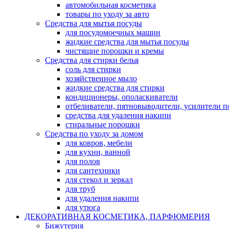
автомобильная косметика
товары по уходу за авто
Средства для мытья посуды
для посудомоечных машин
жидкие средства для мытья посуды
чистящие порошки и кремы
Средства для стирки белья
соль для стирки
хозяйственное мыло
жидкие средства для стирки
кондиционеры, ополаскиватели
отбеливатели, пятновыводители, усилители 
средства для удаления накипи
стиральные порошки
Средства по уходу за домом
для ковров, мебели
для кухни, ванной
для полов
для сантехники
для стекол и зеркал
для труб
для удаления накипи
для утюга
ДЕКОРАТИВНАЯ КОСМЕТИКА, ПАРФЮМЕРИЯ
Бижутерия