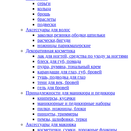
серьги
кольца
брошь
браслеты
подвески
Аксессуары для волос
заколки,резинки,ободки,шпильки
расчески,бигуди
ножницы парикмахерские
Декоративная косметика
лак для ногтей, средства по уходу за ногтями
блеск для губ, помада
пудра, румяна, тональный крем
карандаши для глаз, губ, бровей
тушь, подводка для глаз
тени для век, бровей
гель для бровей
Принадлежности для маникюра и педикюра
книперсы, кусачки
маникюрные и педикюрные наборы
пилки, ножницы, блоки
пинцеты, триммеры
пемзы, шлифовки, терки
Аксессуары для макияжа
косметички, сумки, дорожные флаконы