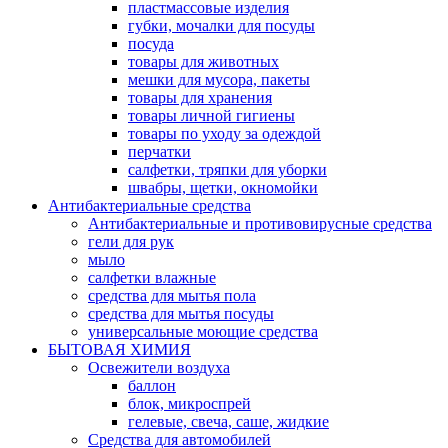
пластмассовые изделия
губки, мочалки для посуды
посуда
товары для животных
мешки для мусора, пакеты
товары для хранения
товары личной гигиены
товары по уходу за одеждой
перчатки
салфетки, тряпки для уборки
швабры, щетки, окномойки
Антибактериальные средства
Антибактериальные и противовирусные средства
гели для рук
мыло
салфетки влажные
средства для мытья пола
средства для мытья посуды
универсальные моющие средства
БЫТОВАЯ ХИМИЯ
Освежители воздуха
баллон
блок, микроспрей
гелевые, свеча, саше, жидкие
Средства для автомобилей