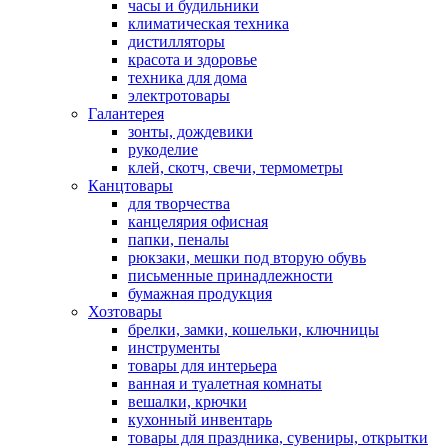
часы и будильники
климатическая техника
дистилляторы
красота и здоровье
техника для дома
электротовары
Галантерея
зонты, дождевики
рукоделие
клей, скотч, свечи, термометры
Канцтовары
для творчества
канцелярия офисная
папки, пеналы
рюкзаки, мешки под вторую обувь
письменные принадлежности
бумажная продукция
Хозтовары
брелки, замки, кошельки, ключницы
инструменты
товары для интерьера
ванная и туалетная комнаты
вешалки, крючки
кухонный инвентарь
товары для праздника, сувениры, открытки