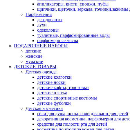
аппликаторы, кисти, спонжи, пуфы
щипчики, щеточки, зеркала, точилки,зажимы 
Парфюмерия
дезодоранты
духи
одеколоны
туалетные, парфюмированные воды
парфюмерные масла
ПОДАРОЧНЫЕ НАБОРЫ
детские
женские
мужские
ДЕТСКИЕ ТОВАРЫ
Детская одежда
детские колготки
детские носки
детские кофты, толстовки
детские платья
детские спортивные костюмы
детские фуболки
Детская косметика
гели для душа, пены, соли для ванн для детей
декоративная косметика, парфюмерия для дет
средства для полости рта для детей
косметика по уходу за кожей для детей