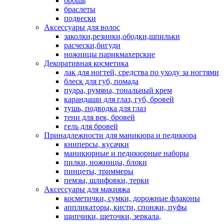
брошь
браслеты
подвески
Аксессуары для волос
заколки,резинки,ободки,шпильки
расчески,бигуди
ножницы парикмахерские
Декоративная косметика
лак для ногтей, средства по уходу за ногтями
блеск для губ, помада
пудра, румяна, тональный крем
карандаши для глаз, губ, бровей
тушь, подводка для глаз
тени для век, бровей
гель для бровей
Принадлежности для маникюра и педикюра
книперсы, кусачки
маникюрные и педикюрные наборы
пилки, ножницы, блоки
пинцеты, триммеры
пемзы, шлифовки, терки
Аксессуары для макияжа
косметички, сумки, дорожные флаконы
аппликаторы, кисти, спонжи, пуфы
щипчики, щеточки, зеркала,