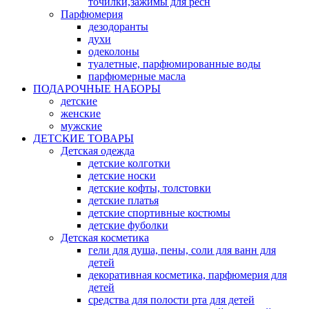
точилки,зажимы для ресн
Парфюмерия
дезодоранты
духи
одеколоны
туалетные, парфюмированные воды
парфюмерные масла
ПОДАРОЧНЫЕ НАБОРЫ
детские
женские
мужские
ДЕТСКИЕ ТОВАРЫ
Детская одежда
детские колготки
детские носки
детские кофты, толстовки
детские платья
детские спортивные костюмы
детские фуболки
Детская косметика
гели для душа, пены, соли для ванн для
детей
декоративная косметика, парфюмерия для
детей
средства для полости рта для детей