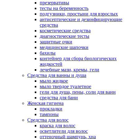
презервативы
тесты на беременность
подгузники, простыни для взрослых
антисептические и дезинфицирующие
средства
косметические средства
диагностические тесты
защитные очки
медицинские шапочки
бахилы
контейнер для сбора биологических
жидкостей
лечебные мази, кремы, гели
Средства для ванны и душа
мыло жидкое
мыло твердое туалетное
гели для душа, пены, соли для ванн
средства для бани
Женская гигиена
прокладки
тампоны
Средства для волос
краска для волос
осветлители для волос
оттеночный шампунь, хна