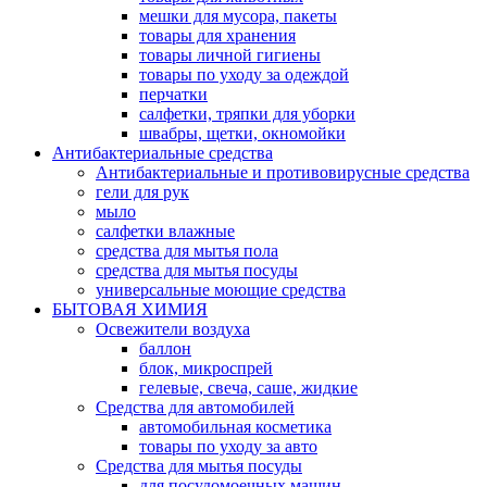
мешки для мусора, пакеты
товары для хранения
товары личной гигиены
товары по уходу за одеждой
перчатки
салфетки, тряпки для уборки
швабры, щетки, окномойки
Антибактериальные средства
Антибактериальные и противовирусные средства
гели для рук
мыло
салфетки влажные
средства для мытья пола
средства для мытья посуды
универсальные моющие средства
БЫТОВАЯ ХИМИЯ
Освежители воздуха
баллон
блок, микроспрей
гелевые, свеча, саше, жидкие
Средства для автомобилей
автомобильная косметика
товары по уходу за авто
Средства для мытья посуды
для посудомоечных машин