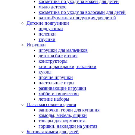
косметика по уходу за кожей для детей
мыло детское
косметика по уходу за волосами для детей
ватно-бумажная продукция для детей
Детские подгузники
подгузники
пеленки
трусики
Игрушки
игрушки для мальчиков
детская бижутерия
конструкторы
книги, раскраски, наклейки
куклы
прочие игрушки
настольные игры
развивающие игрушки
хобби и творчество
летние наборы
Пластмассовые изделия
ванночки, горки для купания
комоды, мебель, ящики
товары для кормления
горшки, накладки на унитаз
Бытовая химия для детей