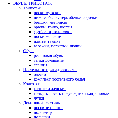
ОБУВЬ, ТРИКОТАЖ
Трикотаж
носки мужские
нижнее белье, термобелье, сорочки
бриджи, леггинсы
брюки, трико, шорты
футболки, толстовки
носки женские
платье, туника
варежки, перчатки, шапки
Обувь
резиновая обувь
тапки домашние
сланцы
Постельные принадлежности
одеяло
комплект постельного белья
Колготки
колготки женские
гольфы, носки, подследники капроновые
чулки
Домашний текстиль
носовые платки
полотенца
подушки