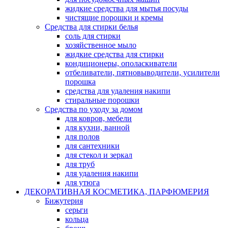
жидкие средства для мытья посуды
чистящие порошки и кремы
Средства для стирки белья
соль для стирки
хозяйственное мыло
жидкие средства для стирки
кондиционеры, ополаскиватели
отбеливатели, пятновыводители, усилители
порошка
средства для удаления накипи
стиральные порошки
Средства по уходу за домом
для ковров, мебели
для кухни, ванной
для полов
для сантехники
для стекол и зеркал
для труб
для удаления накипи
для утюга
ДЕКОРАТИВНАЯ КОСМЕТИКА, ПАРФЮМЕРИЯ
Бижутерия
серьги
кольца