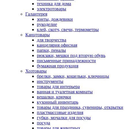
техника для дома
электротовары
Галантерея
зонты, дождевики
рукоделие
клей, скотч, свечи, термометры
Канцтовары
для творчества
канцелярия офисная
папки, пеналы
рюкзаки, мешки под вторую обувь
письменные принадлежности
бумажная продукция
Хозтовары
брелки, замки, кошельки, ключницы
инструменты
товары для интерьера
ванная и туалетная комнаты
вешалки, крючки
кухонный инвентарь
товары для праздника, сувениры, открытки
пластмассовые изделия
губки, мочалки для посуды
посуда
товары для животных