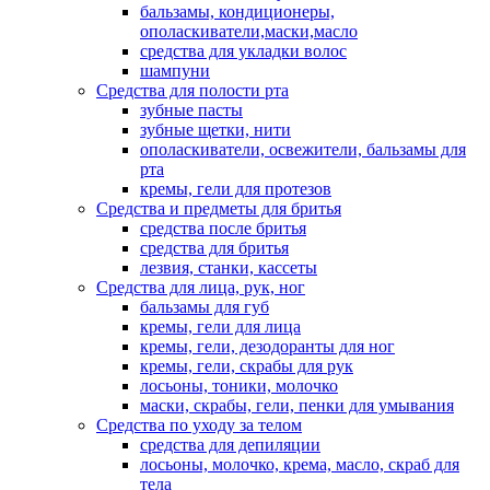
бальзамы, кондиционеры,
ополаскиватели,маски,масло
средства для укладки волос
шампуни
Средства для полости рта
зубные пасты
зубные щетки, нити
ополаскиватели, освежители, бальзамы для
рта
кремы, гели для протезов
Средства и предметы для бритья
средства после бритья
средства для бритья
лезвия, станки, кассеты
Средства для лица, рук, ног
бальзамы для губ
кремы, гели для лица
кремы, гели, дезодоранты для ног
кремы, гели, скрабы для рук
лосьоны, тоники, молочко
маски, скрабы, гели, пенки для умывания
Средства по уходу за телом
средства для депиляции
лосьоны, молочко, крема, масло, скраб для
тела