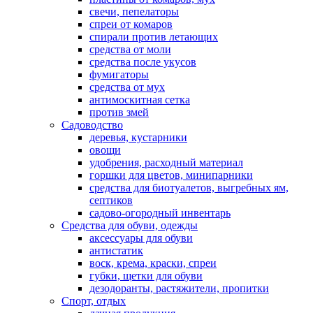
свечи, пепелаторы
спреи от комаров
спирали против летающих
средства от моли
средства после укусов
фумигаторы
средства от мух
антимоскитная сетка
против змей
Садоводство
деревья, кустарники
овощи
удобрения, расходный материал
горшки для цветов, минипарники
средства для биотуалетов, выгребных ям,
септиков
садово-огородный инвентарь
Средства для обуви, одежды
аксессуары для обуви
антистатик
воск, крема, краски, спреи
губки, щетки для обуви
дезодоранты, растяжители, пропитки
Спорт, отдых