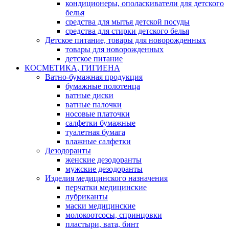
кондиционеры, ополаскиватели для детского
белья
средства для мытья детской посуды
средства для стирки детского белья
Детское питание, товары для новорожденных
товары для новорожденных
детское питание
КОСМЕТИКА, ГИГИЕНА
Ватно-бумажная продукция
бумажные полотенца
ватные диски
ватные палочки
носовые платочки
салфетки бумажные
туалетная бумага
влажные салфетки
Дезодоранты
женские дезодоранты
мужские дезодоранты
Изделия медицинского назначения
перчатки медицинские
лубриканты
маски медицинские
молокоотсосы, спринцовки
пластыри, вата, бинт