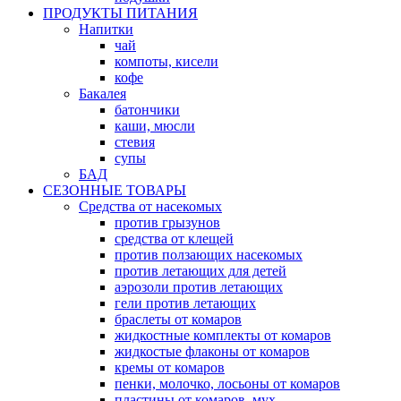
ПРОДУКТЫ ПИТАНИЯ
Напитки
чай
компоты, кисели
кофе
Бакалея
батончики
каши, мюсли
стевия
супы
БАД
СЕЗОННЫЕ ТОВАРЫ
Средства от насекомых
против грызунов
средства от клещей
против ползающих насекомых
против летающих для детей
аэрозоли против летающих
гели против летающих
браслеты от комаров
жидкостные комплекты от комаров
жидкостые флаконы от комаров
кремы от комаров
пенки, молочко, лосьоны от комаров
пластины от комаров, мух