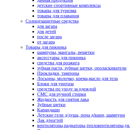
дачная продукция
детские спортивные комплексы
товары для туризма
товары для плавания
Солнцезащитные средства
для загара
для детей
после загара
от загара
Товары для пикника
шампуры, мангалы, решетки
аксессуары для пикника
средства для розжига
зубная паста, зубные щетки, ополаскиватели
Прокладки, тампоны
Лосьоны, молочко, крема,масло для тела
Блоки для унитаза
средства по уходу за одеждой
СМС для ручной стирки
Жидкость для снятия лака
Зубные щетки
Карандаши
Детские гели д/душа, пена д/ванн, шампуни
Лак д/ногтей
вентиляторы,радиаторы,тепловентиляторы,у