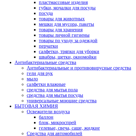
пластмассовые изделия
губки, мочалки для посуды
посуда
товары для животных
мешки для мусора, пакеты
товары для хранения
товары личной гигиены
товары по уходу за одеждой
перчатки
салфетки, тряпки для уборки
швабры, щетки, окномойки
Антибактериальные средства
Антибактериальные и противовирусные средства
гели для рук
мыло
салфетки влажные
средства для мытья пола
средства для мытья посуды
универсальные моющие средства
БЫТОВАЯ ХИМИЯ
Освежители воздуха
баллон
блок, микроспрей
гелевые, свеча, саше, жидкие
Средства для автомобилей