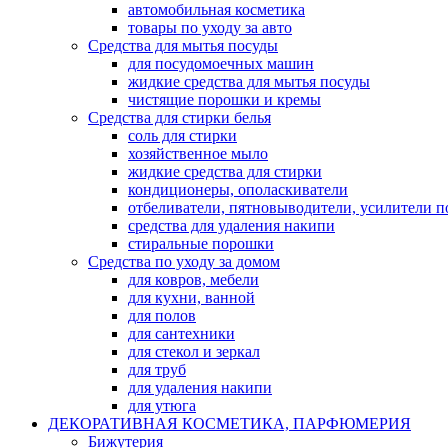
автомобильная косметика
товары по уходу за авто
Средства для мытья посуды
для посудомоечных машин
жидкие средства для мытья посуды
чистящие порошки и кремы
Средства для стирки белья
соль для стирки
хозяйственное мыло
жидкие средства для стирки
кондиционеры, ополаскиватели
отбеливатели, пятновыводители, усилители 
средства для удаления накипи
стиральные порошки
Средства по уходу за домом
для ковров, мебели
для кухни, ванной
для полов
для сантехники
для стекол и зеркал
для труб
для удаления накипи
для утюга
ДЕКОРАТИВНАЯ КОСМЕТИКА, ПАРФЮМЕРИЯ
Бижутерия