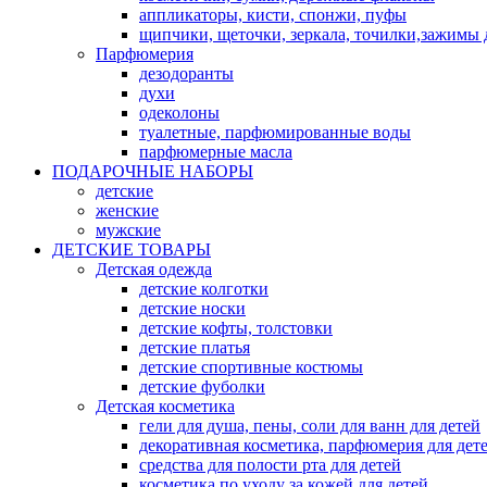
аппликаторы, кисти, спонжи, пуфы
щипчики, щеточки, зеркала, точилки,зажимы 
Парфюмерия
дезодоранты
духи
одеколоны
туалетные, парфюмированные воды
парфюмерные масла
ПОДАРОЧНЫЕ НАБОРЫ
детские
женские
мужские
ДЕТСКИЕ ТОВАРЫ
Детская одежда
детские колготки
детские носки
детские кофты, толстовки
детские платья
детские спортивные костюмы
детские фуболки
Детская косметика
гели для душа, пены, соли для ванн для детей
декоративная косметика, парфюмерия для дет
средства для полости рта для детей
косметика по уходу за кожей для детей