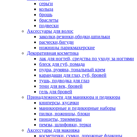
серьги
кольца
брошь
браслеты
подвески
Аксессуары для волос
заколки,резинки,ободки,шпильки
расчески,бигуди
ножницы парикмахерские
Декоративная косметика
лак для ногтей, средства по уходу за ногтями
блеск для губ, помада
пудра, румяна, тональный крем
карандаши для глаз, губ, бровей
тушь, подводка для глаз
тени для век, бровей
гель для бровей
Принадлежности для маникюра и педикюра
книперсы, кусачки
маникюрные и педикюрные наборы
пилки, ножницы, блоки
пинцеты, триммеры
пемзы, шлифовки, терки
Аксессуары для макияжа
косметички, сумки, дорожные флаконы