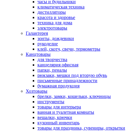
часы и будильники
климатическая техника
дистилляторы
красота и здоровье
техника для дома
электротовары
Галантерея
зонты, дождевики
рукоделие
клей, скотч, свечи, термометры
Канцтовары
для творчества
канцелярия офисная
папки, пеналы
рюкзаки, мешки под вторую обувь
письменные принадлежности
бумажная продукция
Хозтовары
брелки, замки, кошельки, ключницы
инструменты
товары для интерьера
ванная и туалетная комнаты
вешалки, крючки
кухонный инвентарь
товары для праздника, сувениры, открытки