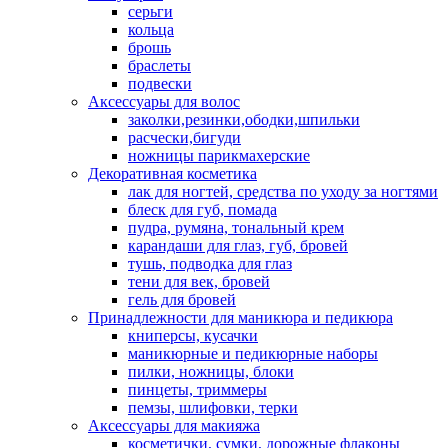
серьги
кольца
брошь
браслеты
подвески
Аксессуары для волос
заколки,резинки,ободки,шпильки
расчески,бигуди
ножницы парикмахерские
Декоративная косметика
лак для ногтей, средства по уходу за ногтями
блеск для губ, помада
пудра, румяна, тональный крем
карандаши для глаз, губ, бровей
тушь, подводка для глаз
тени для век, бровей
гель для бровей
Принадлежности для маникюра и педикюра
книперсы, кусачки
маникюрные и педикюрные наборы
пилки, ножницы, блоки
пинцеты, триммеры
пемзы, шлифовки, терки
Аксессуары для макияжа
косметички, сумки, дорожные флаконы