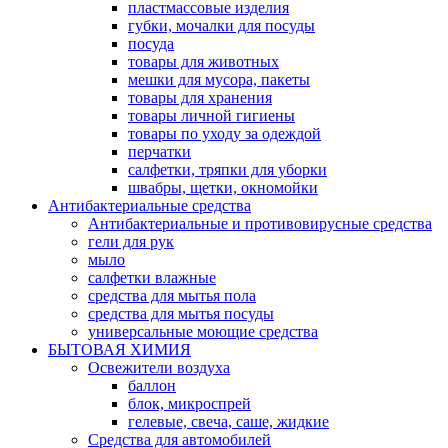
пластмассовые изделия
губки, мочалки для посуды
посуда
товары для животных
мешки для мусора, пакеты
товары для хранения
товары личной гигиены
товары по уходу за одеждой
перчатки
салфетки, тряпки для уборки
швабры, щетки, окномойки
Антибактериальные средства
Антибактериальные и противовирусные средства
гели для рук
мыло
салфетки влажные
средства для мытья пола
средства для мытья посуды
универсальные моющие средства
БЫТОВАЯ ХИМИЯ
Освежители воздуха
баллон
блок, микроспрей
гелевые, свеча, саше, жидкие
Средства для автомобилей