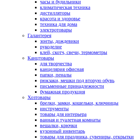
часы и будильники
климатическая техника
дистилляторы
красота и здоровье
техника для дома
электротовары
Галантерея
зонты, дождевики
рукоделие
клей, скотч, свечи, термометры
Канцтовары
для творчества
канцелярия офисная
папки, пеналы
рюкзаки, мешки под вторую обувь
письменные принадлежности
бумажная продукция
Хозтовары
брелки, замки, кошельки, ключницы
инструменты
товары для интерьера
ванная и туалетная комнаты
вешалки, крючки
кухонный инвентарь
товары для праздника, сувениры, открытки