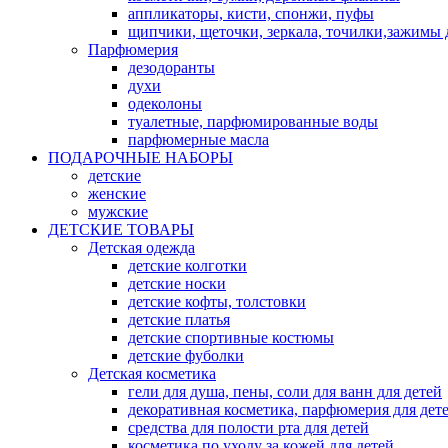
аппликаторы, кисти, спонжи, пуфы
щипчики, щеточки, зеркала, точилки,зажимы 
Парфюмерия
дезодоранты
духи
одеколоны
туалетные, парфюмированные воды
парфюмерные масла
ПОДАРОЧНЫЕ НАБОРЫ
детские
женские
мужские
ДЕТСКИЕ ТОВАРЫ
Детская одежда
детские колготки
детские носки
детские кофты, толстовки
детские платья
детские спортивные костюмы
детские фуболки
Детская косметика
гели для душа, пены, соли для ванн для детей
декоративная косметика, парфюмерия для дет
средства для полости рта для детей
косметика по уходу за кожей для детей