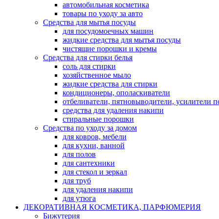
автомобильная косметика
товары по уходу за авто
Средства для мытья посуды
для посудомоечных машин
жидкие средства для мытья посуды
чистящие порошки и кремы
Средства для стирки белья
соль для стирки
хозяйственное мыло
жидкие средства для стирки
кондиционеры, ополаскиватели
отбеливатели, пятновыводители, усилители 
средства для удаления накипи
стиральные порошки
Средства по уходу за домом
для ковров, мебели
для кухни, ванной
для полов
для сантехники
для стекол и зеркал
для труб
для удаления накипи
для утюга
ДЕКОРАТИВНАЯ КОСМЕТИКА, ПАРФЮМЕРИЯ
Бижутерия