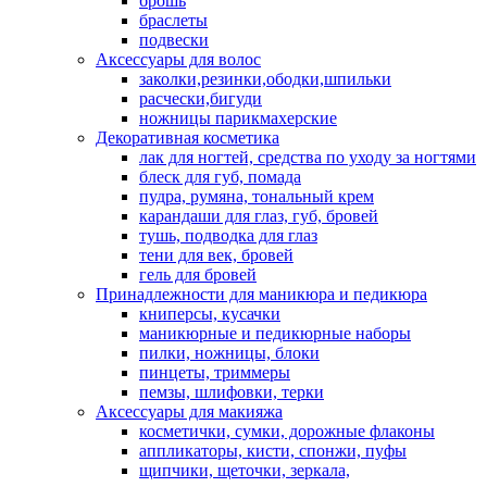
брошь
браслеты
подвески
Аксессуары для волос
заколки,резинки,ободки,шпильки
расчески,бигуди
ножницы парикмахерские
Декоративная косметика
лак для ногтей, средства по уходу за ногтями
блеск для губ, помада
пудра, румяна, тональный крем
карандаши для глаз, губ, бровей
тушь, подводка для глаз
тени для век, бровей
гель для бровей
Принадлежности для маникюра и педикюра
книперсы, кусачки
маникюрные и педикюрные наборы
пилки, ножницы, блоки
пинцеты, триммеры
пемзы, шлифовки, терки
Аксессуары для макияжа
косметички, сумки, дорожные флаконы
аппликаторы, кисти, спонжи, пуфы
щипчики, щеточки, зеркала,