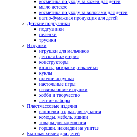
косметика по уходу за кожей для детей
мыло детское
косметика по уходу за волосами для детей
ватно-бумажная продукция для детей
Детские подгузники
подгузники
пеленки
трусики
Игрушки
игрушки для мальчиков
детская бижутерия
конструкторы
книги, раскраски, наклейки
куклы
прочие игрушки
настольные игры
развивающие игрушки
хобби и творчество
летние наборы
Пластмассовые изделия
ванночки, горки для купания
комоды, мебель, ящики
товары для кормления
горшки, накладки на унитаз
Бытовая химия для детей