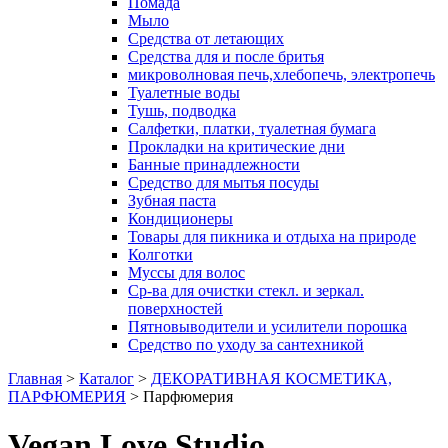
Помада
Мыло
Средства от летающих
Средства для и после бритья
микроволновая печь,хлебопечь, электропечь
Туалетные воды
Тушь, подводка
Салфетки, платки, туалетная бумага
Прокладки на критические дни
Банные принадлежности
Средство для мытья посуды
Зубная паста
Кондиционеры
Товары для пикника и отдыха на природе
Колготки
Муссы для волос
Ср-ва для очистки стекл. и зеркал.
поверхностей
Пятновыводители и усилители порошка
Средство по уходу за сантехникой
Главная
>
Каталог
>
ДЕКОРАТИВНАЯ КОСМЕТИКА,
ПАРФЮМЕРИЯ
>
Парфюмерия
Vegan Love Studio