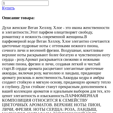
Купить
Описание товара:
Духи женские Веган Хеллоу, Хлое - это икона женственности
и элегантности.Этот парфюм олицетворяет свободу,
романтику и нежность современной женщины.В
парфюмерной воде Веган Хеллоу, Хлое элегантно сочетаются
цветочные пудровые ноты с оттенками нежного пиона,
сочного личи и весенней фрезии. Воздушные, кокетливые
верхние ноты раскрывают более богатую и чувственную ноту
сердца - розу.Аромат раскрывается свежими и нежными
нотами пиона, фрезии и личи, создавая легкий и чистый
старт.В сердце аромата расцветают элегантные цветочные
аккорды, включая розу, магнолию и ландыш, придающие
аромату роскошь и женственность.Аккорды кедра и амбры
создают стойкую и мягкую основу, придающую аромату тепло
и глубину. Духи стойкие станут прекрасным дополнением к
вашей коллекции ароматов и идеальным выбором для тех, кто
ценит элегантность и изысканность.ПАРФЮМЕРНАЯ
КОМПОЗИЦИЯ ОТНОСИТСЯ К СЕМЕЙСТВУ
ЦВЕТОЧНЫХ АРОМАТОВ. ВЕРХНИЕ НОТЫ: ПИОН,
ЛИЧИ, ФРЕЗИЯ. НОТЫ СЕРДЦА: РОЗА, ЛАНДЫШ,