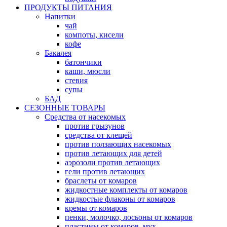
ПРОДУКТЫ ПИТАНИЯ
Напитки
чай
компоты, кисели
кофе
Бакалея
батончики
каши, мюсли
стевия
супы
БАД
СЕЗОННЫЕ ТОВАРЫ
Средства от насекомых
против грызунов
средства от клещей
против ползающих насекомых
против летающих для детей
аэрозоли против летающих
гели против летающих
браслеты от комаров
жидкостные комплекты от комаров
жидкостые флаконы от комаров
кремы от комаров
пенки, молочко, лосьоны от комаров
пластины от комаров, мух