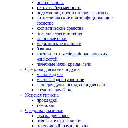
презервативы
тесты на беременность
подгузники, простыни для взрослых
антисептические и дезинфицирующие
средства
косметические средства
диагностические тесты
защитные очки
медицинские шапочки
бахилы
контейнер для сбора биологических
жидкостей
лечебные мази, кремы, гели
Средства для ванны и душа
мыло жидкое
мыло твердое туалетное
гели для душа, пены, соли для ванн
средства для бани
Женская гигиена
прокладки
тампоны
Средства для волос
краска для волос
осветлители для волос
оттеночный шампунь, хна