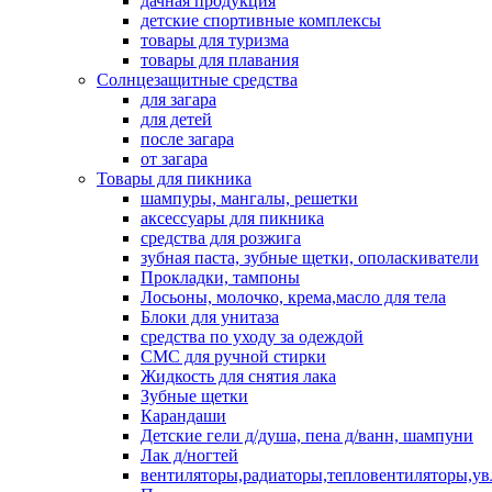
дачная продукция
детские спортивные комплексы
товары для туризма
товары для плавания
Солнцезащитные средства
для загара
для детей
после загара
от загара
Товары для пикника
шампуры, мангалы, решетки
аксессуары для пикника
средства для розжига
зубная паста, зубные щетки, ополаскиватели
Прокладки, тампоны
Лосьоны, молочко, крема,масло для тела
Блоки для унитаза
средства по уходу за одеждой
СМС для ручной стирки
Жидкость для снятия лака
Зубные щетки
Карандаши
Детские гели д/душа, пена д/ванн, шампуни
Лак д/ногтей
вентиляторы,радиаторы,тепловентиляторы,у