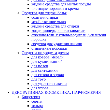
жидкие средства для мытья посуды
чистящие порошки и кремы
Средства для стирки белья
соль для стирки
хозяйственное мыло
жидкие средства для стирки
кондиционеры, ополаскиватели
отбеливатели, пятновыводители, усилители
порошка
средства для удаления накипи
стиральные порошки
Средства по уходу за домом
для ковров, мебели
для кухни, ванной
для полов
для сантехники
для стекол и зеркал
для труб
для удаления накипи
для утюга
ДЕКОРАТИВНАЯ КОСМЕТИКА, ПАРФЮМЕРИЯ
Бижутерия
серьги
кольца