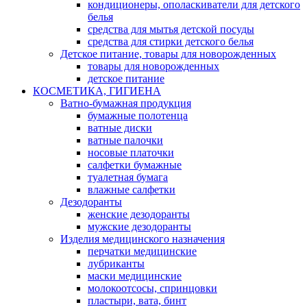
кондиционеры, ополаскиватели для детского
белья
средства для мытья детской посуды
средства для стирки детского белья
Детское питание, товары для новорожденных
товары для новорожденных
детское питание
КОСМЕТИКА, ГИГИЕНА
Ватно-бумажная продукция
бумажные полотенца
ватные диски
ватные палочки
носовые платочки
салфетки бумажные
туалетная бумага
влажные салфетки
Дезодоранты
женские дезодоранты
мужские дезодоранты
Изделия медицинского назначения
перчатки медицинские
лубриканты
маски медицинские
молокоотсосы, спринцовки
пластыри, вата, бинт