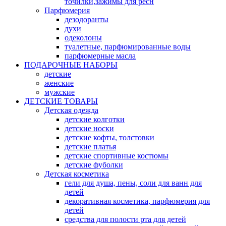
точилки,зажимы для ресн
Парфюмерия
дезодоранты
духи
одеколоны
туалетные, парфюмированные воды
парфюмерные масла
ПОДАРОЧНЫЕ НАБОРЫ
детские
женские
мужские
ДЕТСКИЕ ТОВАРЫ
Детская одежда
детские колготки
детские носки
детские кофты, толстовки
детские платья
детские спортивные костюмы
детские фуболки
Детская косметика
гели для душа, пены, соли для ванн для
детей
декоративная косметика, парфюмерия для
детей
средства для полости рта для детей