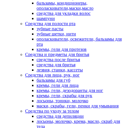
бальзамы, кондиционеры,
ополаскиватели,маски,масло
средства для укладки волос
шампуни
Средства для полости рта
зубные пасты
зубные щетки, нити
ополаскиватели, освежители, бальзамы для
рта
кремы, гели для протезов
Средства и предметы для бритья
средства после бритья
средства для бритья
лезвия, станки, кассеты
Средства для лица, рук, ног
бальзамы для губ
кремы, гели для лица
кремы, гели, дезодоранты для ног
кремы, гели, скрабы для рук
лосьоны, тоники, молочко
маски, скрабы, гели, пенки для умывания
Средства по уходу за телом
средства для депиляции
лосьоны, молочко, крема, масло, скраб для
тела