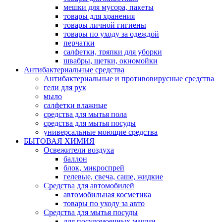
мешки для мусора, пакеты
товары для хранения
товары личной гигиены
товары по уходу за одеждой
перчатки
салфетки, тряпки для уборки
швабры, щетки, окномойки
Антибактериальные средства
Антибактериальные и противовирусные средства
гели для рук
мыло
салфетки влажные
средства для мытья пола
средства для мытья посуды
универсальные моющие средства
БЫТОВАЯ ХИМИЯ
Освежители воздуха
баллон
блок, микроспрей
гелевые, свеча, саше, жидкие
Средства для автомобилей
автомобильная косметика
товары по уходу за авто
Средства для мытья посуды
для посудомоечных машин