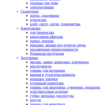
техника для дома
электротовары
Галантерея
зонты, дождевики
рукоделие
клей, скотч, свечи, термометры
Канцтовары
для творчества
канцелярия офисная
папки, пеналы
рюкзаки, мешки под вторую обувь
письменные принадлежности
бумажная продукция
Хозтовары
брелки, замки, кошельки, ключницы
инструменты
товары для интерьера
ванная и туалетная комнаты
вешалки, крючки
кухонный инвентарь
товары для праздника, сувениры, открытки
пластмассовые изделия
губки, мочалки для посуды
посуда
товары для животных