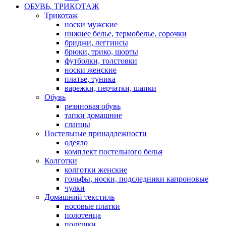
ОБУВЬ, ТРИКОТАЖ
Трикотаж
носки мужские
нижнее белье, термобелье, сорочки
бриджи, леггинсы
брюки, трико, шорты
футболки, толстовки
носки женские
платье, туника
варежки, перчатки, шапки
Обувь
резиновая обувь
тапки домашние
сланцы
Постельные принадлежности
одеяло
комплект постельного белья
Колготки
колготки женские
гольфы, носки, подследники капроновые
чулки
Домашний текстиль
носовые платки
полотенца
подушки