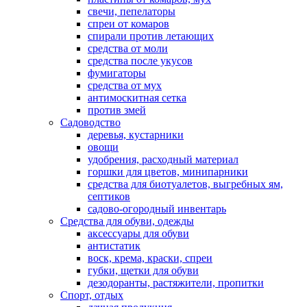
свечи, пепелаторы
спреи от комаров
спирали против летающих
средства от моли
средства после укусов
фумигаторы
средства от мух
антимоскитная сетка
против змей
Садоводство
деревья, кустарники
овощи
удобрения, расходный материал
горшки для цветов, минипарники
средства для биотуалетов, выгребных ям,
септиков
садово-огородный инвентарь
Средства для обуви, одежды
аксессуары для обуви
антистатик
воск, крема, краски, спреи
губки, щетки для обуви
дезодоранты, растяжители, пропитки
Спорт, отдых