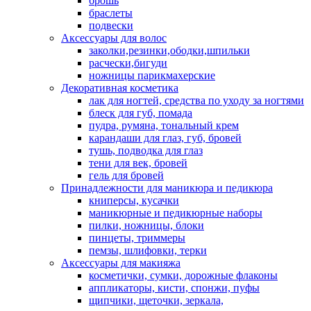
брошь
браслеты
подвески
Аксессуары для волос
заколки,резинки,ободки,шпильки
расчески,бигуди
ножницы парикмахерские
Декоративная косметика
лак для ногтей, средства по уходу за ногтями
блеск для губ, помада
пудра, румяна, тональный крем
карандаши для глаз, губ, бровей
тушь, подводка для глаз
тени для век, бровей
гель для бровей
Принадлежности для маникюра и педикюра
книперсы, кусачки
маникюрные и педикюрные наборы
пилки, ножницы, блоки
пинцеты, триммеры
пемзы, шлифовки, терки
Аксессуары для макияжа
косметички, сумки, дорожные флаконы
аппликаторы, кисти, спонжи, пуфы
щипчики, щеточки, зеркала,