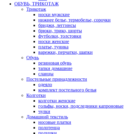
ОБУВЬ, ТРИКОТАЖ
Трикотаж
носки мужские
нижнее белье, термобелье, сорочки
бриджи, леггинсы
брюки, трико, шорты
футболки, толстовки
носки женские
платье, туника
варежки, перчатки, шапки
Обувь
резиновая обувь
тапки домашние
сланцы
Постельные принадлежности
одеяло
комплект постельного белья
Колготки
колготки женские
гольфы, носки, подследники капроновые
чулки
Домашний текстиль
носовые платки
полотенца
подушки