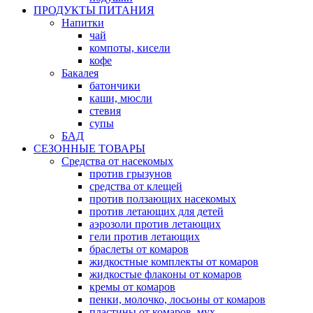
ПРОДУКТЫ ПИТАНИЯ
Напитки
чай
компоты, кисели
кофе
Бакалея
батончики
каши, мюсли
стевия
супы
БАД
СЕЗОННЫЕ ТОВАРЫ
Средства от насекомых
против грызунов
средства от клещей
против ползающих насекомых
против летающих для детей
аэрозоли против летающих
гели против летающих
браслеты от комаров
жидкостные комплекты от комаров
жидкостые флаконы от комаров
кремы от комаров
пенки, молочко, лосьоны от комаров
пластины от комаров, мух