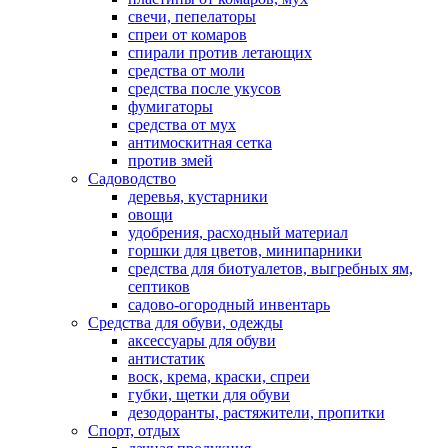
свечи, пепелаторы
спреи от комаров
спирали против летающих
средства от моли
средства после укусов
фумигаторы
средства от мух
антимоскитная сетка
против змей
Садоводство
деревья, кустарники
овощи
удобрения, расходный материал
горшки для цветов, минипарники
средства для биотуалетов, выгребных ям,
септиков
садово-огородный инвентарь
Средства для обуви, одежды
аксессуары для обуви
антистатик
воск, крема, краски, спреи
губки, щетки для обуви
дезодоранты, растяжители, пропитки
Спорт, отдых