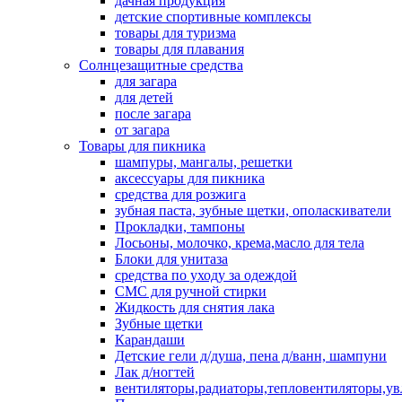
дачная продукция
детские спортивные комплексы
товары для туризма
товары для плавания
Солнцезащитные средства
для загара
для детей
после загара
от загара
Товары для пикника
шампуры, мангалы, решетки
аксессуары для пикника
средства для розжига
зубная паста, зубные щетки, ополаскиватели
Прокладки, тампоны
Лосьоны, молочко, крема,масло для тела
Блоки для унитаза
средства по уходу за одеждой
СМС для ручной стирки
Жидкость для снятия лака
Зубные щетки
Карандаши
Детские гели д/душа, пена д/ванн, шампуни
Лак д/ногтей
вентиляторы,радиаторы,тепловентиляторы,у