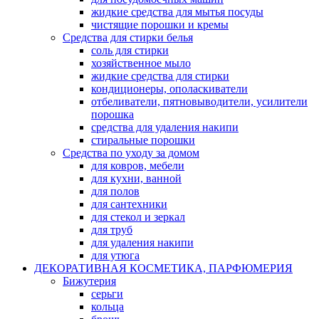
жидкие средства для мытья посуды
чистящие порошки и кремы
Средства для стирки белья
соль для стирки
хозяйственное мыло
жидкие средства для стирки
кондиционеры, ополаскиватели
отбеливатели, пятновыводители, усилители
порошка
средства для удаления накипи
стиральные порошки
Средства по уходу за домом
для ковров, мебели
для кухни, ванной
для полов
для сантехники
для стекол и зеркал
для труб
для удаления накипи
для утюга
ДЕКОРАТИВНАЯ КОСМЕТИКА, ПАРФЮМЕРИЯ
Бижутерия
серьги
кольца