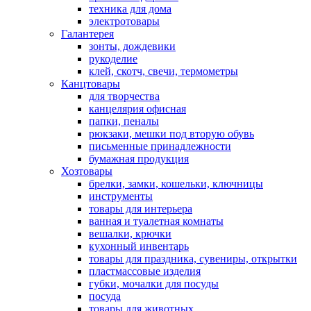
техника для дома
электротовары
Галантерея
зонты, дождевики
рукоделие
клей, скотч, свечи, термометры
Канцтовары
для творчества
канцелярия офисная
папки, пеналы
рюкзаки, мешки под вторую обувь
письменные принадлежности
бумажная продукция
Хозтовары
брелки, замки, кошельки, ключницы
инструменты
товары для интерьера
ванная и туалетная комнаты
вешалки, крючки
кухонный инвентарь
товары для праздника, сувениры, открытки
пластмассовые изделия
губки, мочалки для посуды
посуда
товары для животных