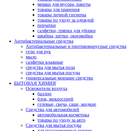
мешки для мусора, пакеты
товары для хранения
товары личной гигиены
товары по уходу за одеждой
перчатки
салфетки, тряпки для уборки
швабры, щетки, окномойки
Антибактериальные средства
Антибактериальные и противовирусные средства
гели для рук
мыло
салфетки влажные
средства для мытья пола
средства для мытья посуды
универсальные моющие средства
БЫТОВАЯ ХИМИЯ
Освежители воздуха
баллон
блок, микроспрей
гелевые, свеча, саше, жидкие
Средства для автомобилей
автомобильная косметика
товары по уходу за авто
Средства для мытья посуды
для посудомоечных машин