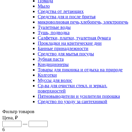
Помада
Мыло
Средства от летающих
Средства для и после бритья
микроволновая печь,хлебопечь, электропечь
Туалетные воды
Тушь, подводка
Салфетки, платки, туалетная бумага
Прокладки на критические дни
Банные принадлежности
Средство для мытья посуды
Зубная паста
Кондиционеры
Товары для пикника и отдыха на природе
Колготки
Муссы для волос
Ср-ва для очистки стекл. и зеркал.
поверхностей
Пятновыводители и усилители порошка
Средство по уходу за сантехникой
Фильтр товаров
Цена, ₽
—
6