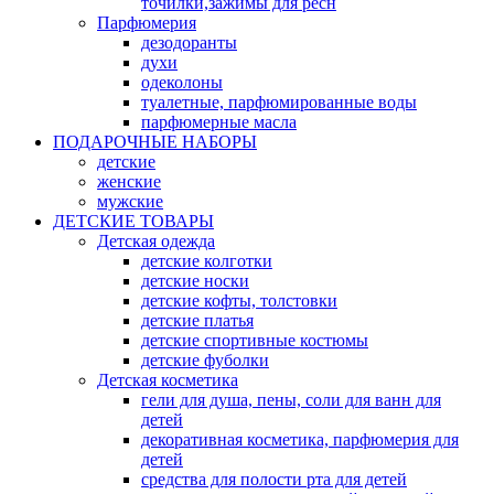
точилки,зажимы для ресн
Парфюмерия
дезодоранты
духи
одеколоны
туалетные, парфюмированные воды
парфюмерные масла
ПОДАРОЧНЫЕ НАБОРЫ
детские
женские
мужские
ДЕТСКИЕ ТОВАРЫ
Детская одежда
детские колготки
детские носки
детские кофты, толстовки
детские платья
детские спортивные костюмы
детские фуболки
Детская косметика
гели для душа, пены, соли для ванн для
детей
декоративная косметика, парфюмерия для
детей
средства для полости рта для детей