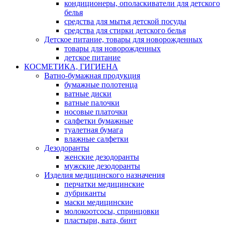
кондиционеры, ополаскиватели для детского
белья
средства для мытья детской посуды
средства для стирки детского белья
Детское питание, товары для новорожденных
товары для новорожденных
детское питание
КОСМЕТИКА, ГИГИЕНА
Ватно-бумажная продукция
бумажные полотенца
ватные диски
ватные палочки
носовые платочки
салфетки бумажные
туалетная бумага
влажные салфетки
Дезодоранты
женские дезодоранты
мужские дезодоранты
Изделия медицинского назначения
перчатки медицинские
лубриканты
маски медицинские
молокоотсосы, спринцовки
пластыри, вата, бинт