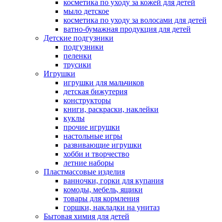
косметика по уходу за кожей для детей
мыло детское
косметика по уходу за волосами для детей
ватно-бумажная продукция для детей
Детские подгузники
подгузники
пеленки
трусики
Игрушки
игрушки для мальчиков
детская бижутерия
конструкторы
книги, раскраски, наклейки
куклы
прочие игрушки
настольные игры
развивающие игрушки
хобби и творчество
летние наборы
Пластмассовые изделия
ванночки, горки для купания
комоды, мебель, ящики
товары для кормления
горшки, накладки на унитаз
Бытовая химия для детей