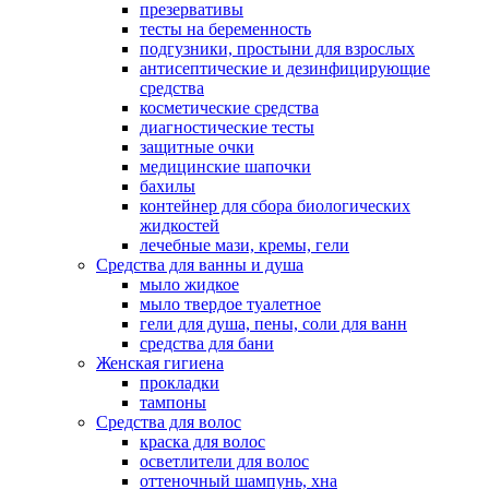
презервативы
тесты на беременность
подгузники, простыни для взрослых
антисептические и дезинфицирующие
средства
косметические средства
диагностические тесты
защитные очки
медицинские шапочки
бахилы
контейнер для сбора биологических
жидкостей
лечебные мази, кремы, гели
Средства для ванны и душа
мыло жидкое
мыло твердое туалетное
гели для душа, пены, соли для ванн
средства для бани
Женская гигиена
прокладки
тампоны
Средства для волос
краска для волос
осветлители для волос
оттеночный шампунь, хна